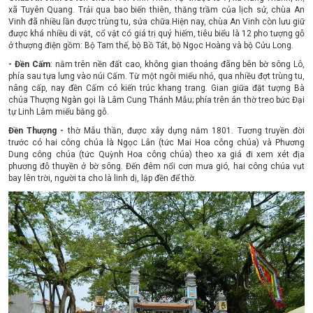
xã Tuyên Quang. Trải qua bao biến thiên, thăng trầm của lịch sử, chùa An
Vinh đã nhiều lần được trùng tu, sửa chữa.Hiện nay, chùa An Vinh còn lưu giữ
được khá nhiều di vật, cổ vật có giá trị quý hiếm, tiêu biểu là 12 pho tượng gỗ
ở thượng điện gồm: Bộ Tam thế, bộ Bồ Tát, bộ Ngọc Hoàng và bộ Cửu Long.
- Đền Cấm
: nằm trên nền đất cao, không gian thoáng đãng bên bờ sông Lô,
phía sau tựa lưng vào núi Cấm. Từ một ngôi miếu nhỏ, qua nhiều đợt trùng tu,
nâng cấp, nay đền Cấm có kiến trúc khang trang. Gian giữa đặt tượng Bà
chúa Thượng Ngàn gọi là Lâm Cung Thánh Mẫu; phía trên án thờ treo bức Đại
tự Linh Lâm miếu bằng gỗ.
Đền Thượng -
thờ Mẫu thần, được xây dựng năm 1801. Tương truyền đời
trước có hai công chúa là Ngọc Lân (tức Mai Hoa công chúa) và Phương
Dung công chúa (tức Quỳnh Hoa công chúa) theo xa giá đi xem xét địa
phương đỗ thuyền ở bờ sông. Đến đêm nổi cơn mưa gió, hai công chúa vụt
bay lên trời, người ta cho là linh dị, lập đền để thờ.