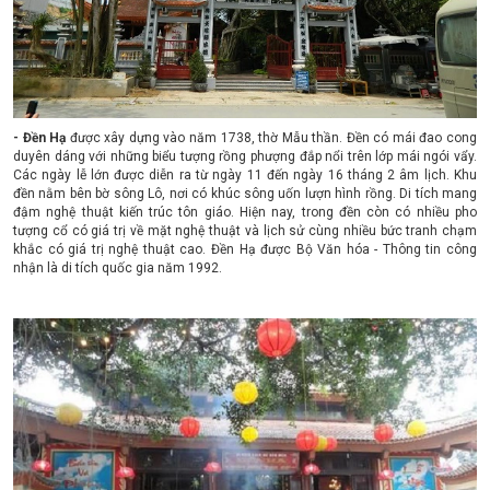
- Đền Hạ
được xây dựng vào năm 1738, thờ Mẫu thần. Đền có mái đao cong
duyên dáng với những biểu tượng rồng phượng đắp nổi trên lớp mái ngói vẩy.
Các ngày lễ lớn được diễn ra từ ngày 11 đến ngày 16 tháng 2 âm lịch. Khu
đền nằm bên bờ sông Lô, nơi có khúc sông uốn lượn hình rồng. Di tích mang
đậm nghệ thuật kiến trúc tôn giáo. Hiện nay, trong đền còn có nhiều pho
tượng cổ có giá trị về mặt nghệ thuật và lịch sử cùng nhiều bức tranh chạm
khắc có giá trị nghệ thuật cao. Đền Hạ được Bộ Văn hóa - Thông tin công
nhận là di tích quốc gia năm 1992.