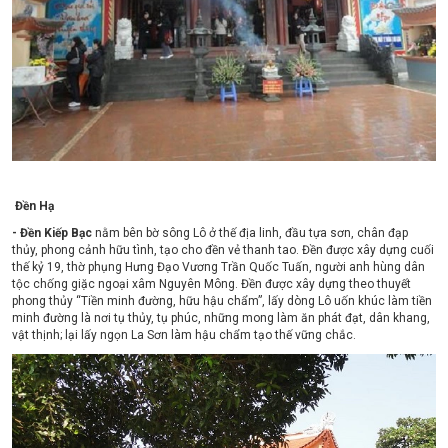
Đền Hạ
- Đền Kiếp Bạc
nằm bên bờ sông Lô ở thế địa linh, đầu tựa sơn, chân đạp
thủy, phong cảnh hữu tình, tạo cho đền vẻ thanh tao. Đền được xây dựng cuối
thế kỷ 19, thờ phụng Hưng Đạo Vương Trần Quốc Tuấn, người anh hùng dân
tộc chống giặc ngoại xâm Nguyên Mông. Đền được xây dựng theo thuyết
phong thủy “Tiền minh đường, hữu hậu chẩm”, lấy dòng Lô uốn khúc làm tiền
minh đường là nơi tụ thủy, tụ phúc, những mong làm ăn phát đạt, dân khang,
vật thịnh; lại lấy ngọn La Sơn làm hậu chẩm tạo thế vững chắc.