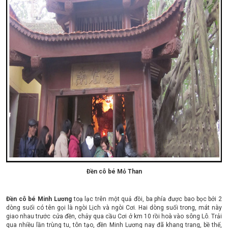
Đền cô bé Mỏ Than
Đền cô bé Minh Lương
toạ lạc trên một quả đồi, ba phía được bao bọc bởi 2
dòng suối có tên gọi là ngòi Lịch và ngòi Cơi. Hai dòng suối trong, mát này
giao nhau trước cửa đền, chảy qua cầu Cơi ở km 10 rồi hoà vào sông Lô. Trải
qua nhiều lần trùng tu, tôn tạo, đền Minh Lương nay đã khang trang, bề thế,