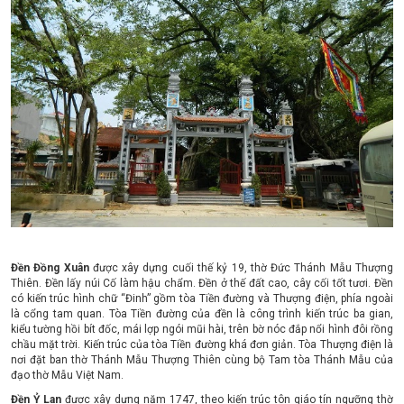
Đền Đồng Xuân
được xây dựng cuối thế kỷ 19, thờ Đức Thánh Mẫu Thượng
Thiên. Đền lấy núi Cố làm hậu chẩm. Đền ở thế đất cao, cây cối tốt tươi. Đền
có kiến trúc hình chữ “Đinh” gồm tòa Tiền đường và Thượng điện, phía ngoài
là cổng tam quan. Tòa Tiền đường của đền là công trình kiến trúc ba gian,
kiểu tường hồi bít đốc, mái lợp ngói mũi hài, trên bờ nóc đắp nổi hình đôi rồng
chầu mặt trời. Kiến trúc của tòa Tiền đường khá đơn giản. Tòa Thượng điện là
nơi đặt ban thờ Thánh Mẫu Thượng Thiên cùng bộ Tam tòa Thánh Mẫu của
đạo thờ Mẫu Việt Nam.
Đền Ỷ Lan
được xây dựng năm 1747, theo kiến trúc tôn giáo tín ngưỡng thờ