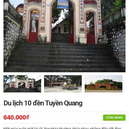
Du lịch 10 đền Tuyền Quang
640.000₫
CÒN HÀNG
Một mùa xuân mới lại về. Người ta thường chúc nhau những điều tốt đẹp