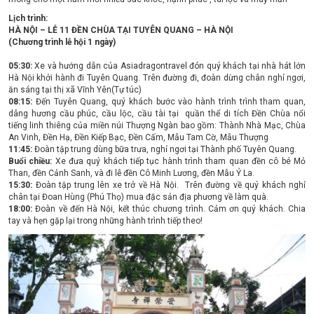
Lịch trình:
HÀ NỘI – LỄ 11 ĐỀN CHÙA TẠI TUYÊN QUANG – HÀ NỘI
(Chương trình lễ hội 1 ngày)
05:30:
Xe và hướng dẫn của Asiadragontravel đón quý khách tại nhà hát lớn
Hà Nội khởi hành đi Tuyên Quang. Trên đường đi, đoàn dừng chân nghỉ ngơi,
ăn sáng tại thị xã Vĩnh Yên(Tự túc)
08:15:
Đến Tuyên Quang, quý khách bước vào hành trình trình tham quan,
dâng hương cầu phúc, cầu lộc, cầu tài tại quần thể di tích Đền Chùa nổi
tiếng linh thiêng của miền núi Thượng Ngàn bao gồm: Thành Nhà Mạc, Chùa
An Vinh, Đền Hạ, Đền Kiếp Bạc, Đền Cấm, Mẫu Tam Cờ, Mẫu Thượng
11:45:
Đoàn tập trung dùng bữa trưa, nghỉ ngơi tại Thành phố Tuyên Quang.
Buổi chiều:
Xe đưa quý khách tiếp tục hành trình tham quan đền cô bé Mỏ
Than, đền Cảnh Sanh, và đi lễ đền Cô Minh Lương, đền Mẫu Ỷ La.
15:30:
Đoàn tập trung lên xe trở về Hà Nội. Trên đường về quý khách nghỉ
chân tại Đoan Hùng (Phú Thọ) mua đặc sản địa phương về làm quà.
18:00:
Đoàn về đến Hà Nội, kết thúc chương trình. Cảm ơn quý khách. Chia
tay và hẹn gặp lại trong những hành trình tiếp theo!