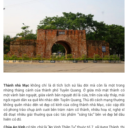
Thành nhà Mạc
không chỉ là di tích lịch sử lâu đời mà còn là một trong
những thắng cảnh của thành phố Tuyên Quang. Ở giữa mỗi mặt thành có
một vành bán nguyệt, giữa vành bán nguyệt đó là cửa, trên cửa xây tháp, mái
ngói.người dân xa quê khi nhắc đến Tuyên Quang, Thủ đô cách mạng thường
không quên nhắc đến vẻ đẹp cổ kính của cổng thành nhà Mạc, các cặp đôi
có phong trào chụp ảnh cưới bên trăm năm cổ thành, nhiều hoạ sĩ, nghệ sĩ
đã đoạt nhiều giải thưởng qua các tác phẩm “sáng tác” bên vẻ đẹp bể dâu
hiếm có đó.
Chùa An Vinh
có tên chữ là "An Vinh Thiền Tự" thuộc tổ 7, xã Hưng Thành, thị