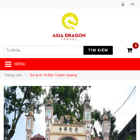
0
TÌM KIẾM
MENU
—›
Trang chủ
Du lịch 10 đền Tuyền Quang