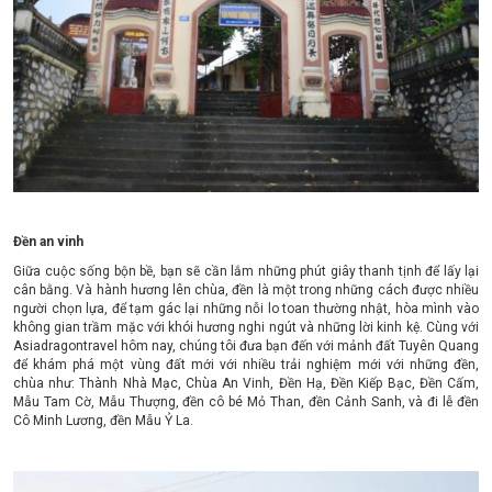
Đền an vinh
Giữa cuộc sống bộn bề, bạn sẽ cần lắm những phút giây thanh tịnh để lấy lại
cân bằng. Và hành hương lên chùa, đền là một trong những cách được nhiều
người chọn lựa, để tạm gác lại những nỗi lo toan thường nhật, hòa mình vào
không gian trầm mặc với khói hương nghi ngút và những lời kinh kệ. Cùng với
Asiadragontravel hôm nay, chúng tôi đưa bạn đến với mảnh đất Tuyên Quang
để khám phá một vùng đất mới với nhiều trải nghiệm mới với những đền,
chùa như: Thành Nhà Mạc, Chùa An Vinh, Đền Hạ, Đền Kiếp Bạc, Đền Cấm,
Mẫu Tam Cờ, Mẫu Thượng, đền cô bé Mỏ Than, đền Cảnh Sanh, và đi lễ đền
Cô Minh Lương, đền Mẫu Ỷ La.