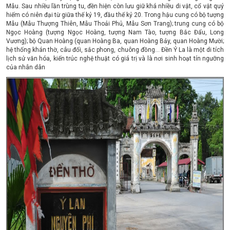
Mẫu. Sau nhiều lần trùng tu, đền hiện còn lưu giữ khá nhiều di vật, cổ vật quý
hiếm có niên đại từ giữa thế kỷ 19, đầu thế kỷ 20. Trong hậu cung có bộ tượng
Mẫu (Mẫu Thượng Thiên, Mẫu Thoải Phủ, Mẫu Sơn Trang); trung cung có bộ
Ngọc Hoàng (tượng Ngọc Hoàng, tượng Nam Tào, tượng Bắc Đẩu, Long
Vương); bộ Quan Hoàng (quan Hoàng Ba, quan Hoàng Bảy, quan Hoàng Mười;
hệ thống khán thờ, câu đối, sắc phong, chuông đồng… Đền Ỷ La là một di tích
lịch sử văn hóa, kiến trúc nghệ thuật có giá trị và là nơi sinh hoạt tín ngưỡng
của nhân dân