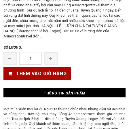
nhất và cùng nhau trẩy hội cầu may. Cùng Asiadragontravel tham gia
chương trình Tour du lịch lễ hội 11 đền chùa tại Tuyên Quang 1 ngày. Đến
với vùng đất linh thiêng này, Quý khách sẽ thăm quan, cầu tài lộc tại các
ngôi đền, chùa mong cho một năm mới nhiều sức khỏe, hạnh phúc , tài lộc
và may mắn Lịch trình: HÀ NỘI – LỄ 11 ĐỀN CHÙA TẠI TUYÊN QUANG –
HÀ NỘI (Chương trình lễ hội 1 ngày) 05:30: Xe và hướng dẫn của
Asiadragontravel đón...
SỐ LƯỢNG:
THÊM VÀO GIỎ HÀNG
THÔNG TIN SẢN PHẨM
Một mùa xuân mới lại về. Người ta thường chúc nhau những điều tốt đẹp nhất
và cùng nhau trẩy hội cầu may. Cùng Asiadragontravel tham gia chương
trình Tour du lịch lễ hội 11 đền chùa tại Tuyên Quang 1 ngày. Đến với vùng đất
linh thiêng này, Quý khách sẽ thăm quan, cầu tài lộc tại các ngôi đền, chùa
mong cho một năm mới nhiều sức khỏe, hạnh phúc , tài lộc và may mắn