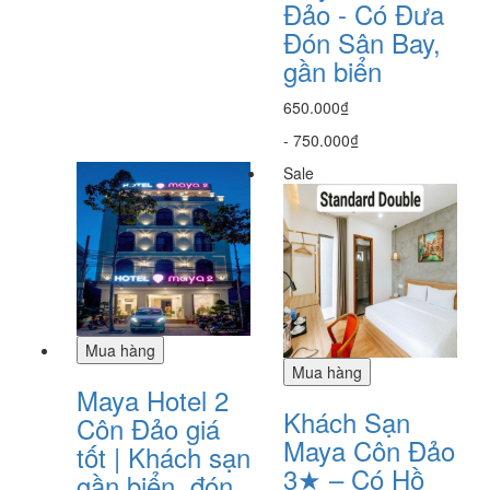
Đảo - Có Đưa
Đón Sân Bay,
gần biển
650.000₫
-
750.000₫
Sale
Mua hàng
Mua hàng
Maya Hotel 2
Khách Sạn
Côn Đảo giá
Maya Côn Đảo
tốt | Khách sạn
3★ – Có Hồ
gần biển, đón