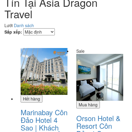
Tín Tại Asia Dragon
Travel
Lưới
Danh sách
Sắp xếp:
Sale
Hết hàng
Mua hàng
Marinabay Côn
Orson Hotel &
Đảo Hotel 4
Resort Côn
Sao | Khách