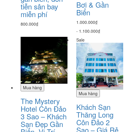
Bơi & Gần
tiễn sân bay
Biển
miễn phí
1.000.000₫
800.000₫
-
1.100.000₫
Sale
Mua hàng
Mua hàng
The Mystery
Khách Sạn
Hotel Côn Đảo
Thăng Long
3 Sao – Khách
Côn Đảo 2
Sạn Đẹp Gần
Sao – Giá Rẻ
Biển, Vị Trí