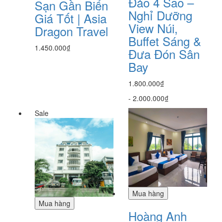
Đảo 4 Sao –
Sạn Gần Biển
Nghỉ Dưỡng
Giá Tốt | Asia
View Núi,
Dragon Travel
Buffet Sáng &
1.450.000₫
Đưa Đón Sân
Bay
1.800.000₫
-
2.000.000₫
Sale
Mua hàng
Mua hàng
Hoàng Anh