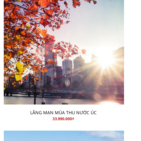
MUA HÀNG
LÃNG MẠN MÙA THU NƯỚC ÚC
33.990.000₫