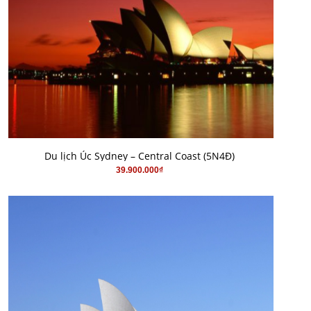
MUA HÀNG
Du lịch Úc Sydney – Central Coast (5N4Đ)
39.900.000₫