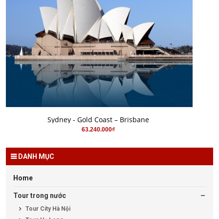
MUA HÀNG
Sydney - Gold Coast – Brisbane
63.240.000₫
DANH MỤC
Home
Tour trong nước
Tour City Hà Nội