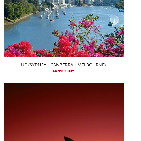
MUA HÀNG
ÚC (SYDNEY - CANBERRA - MELBOURNE)
44.990.000₫