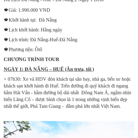
🍁Giá: 1.990.000 VND
🍁Khởi hành tại: Đà Nẵng
🍁Lịch khởi hành: Hằng ngày
🍁Lịch trình: Đà Nẵng-Huế-Đà Nẵng
🍁Phương tiện: Ôtô
CHƯƠNG TRÌNH TOUR
NGÀY 1: ĐÀ NẴNG – HUẾ (Ăn trưa, tối )
+ 07h30: Xe và HDV đón khách tại sân bay, nhà ga, bến xe hoặc
khách sạn khởi hành đi Huế. Trên đường đi quý khách đi ngang
hầm Hải Vân - hầm đường bộ dài nhất Đông Nam Á, ngắm nhìn
biển Lăng Cô – được bình chọn là 1 trong những vịnh biển đẹp
nhất thế giới, Phá Tam Giang - đầm phá lớn nhất Việt Nam.