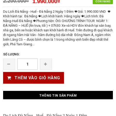
2.200.000₫
1.990.000₫
CÒN HÀNG
Du Lịch Đà Nẵng - Huế - Đà Nẵng 2 Ngày 1 Đêm 🍁Giá: 1.990.000 VND 🍁
Khởi hành tại: Đà Nẵng 🍁Lịch khởi hành: Hằng ngày 🍁Lịch trình: Đà
Nẵng-Huế-Đà Nẵng 🍁Phương tiện: Ôtô CHƯƠNG TRÌNH TOUR NGÀY 1:
ĐÀ NẴNG – HUẾ (Ăn trưa, tối ) + 07h30: Xe và HDV đón khách tại sân bay,
nhà ga, bến xe hoặc khách sạn khởi hành đi Huế. Trên đường đi quý khách
đi ngang hầm Hải Vân - hầm đường bộ dài nhất Đông Nam Á, ngắm nhìn
biển Lăng Cô – được bình chọn là 1 trong những vịnh biển đẹp nhất thế
giới, Phá Tam Giang...
SỐ LƯỢNG:
THÊM VÀO GIỎ HÀNG
THÔNG TIN SẢN PHẨM
Du Lịch Đà Nẵng - Huế - Đà Nẵng 2 Ngày 1 Đêm