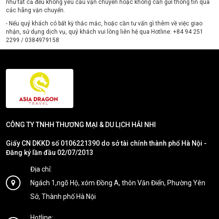
như tất cả đều không yêu cầu vận chuyển hoặc không cần gửi thông tin qua
các hãng vận chuyển.
- Nếu quý khách có bất kỳ thắc mắc, hoặc cần tư vấn gì thêm về việc giao
nhận, sử dụng dịch vụ, quý khách vui lòng liên hệ qua Hotline: +84 94 251
2299 / 0384979158
CÔNG TY TNHH THƯƠNG MẠI & DU LỊCH HẢI NHI
Giấy CN DKKD số 0106221390 do sở tài chính thành phố Hà Nội -
Đăng ký lần đầu 02/07/2013
Địa chỉ:
Ngách 1,ngõ Hộ, xóm Đồng A, thôn Văn Điển, Phường Yên
Sở, Thành phố Hà Nội
Hotline: