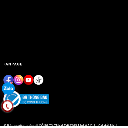
FANPAGE
© Bản quyền thuộc về CÔNG TY TNHH THƯƠNG MẠI VÀ DU LỊCH HẢI NHI |