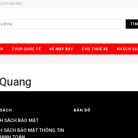
LỊCH HẢI NHI
TÌM
ỂN
TOUR QUỐC TẾ
VÉ MÁY BAY
CHO THUÊ XE
KHÁCH SẠ
 Quang
 SÁCH
BẢN ĐỒ
H SÁCH BẢO MẬT
H SÁCH BẢO MẬT THÔNG TIN
HANH TOÁN