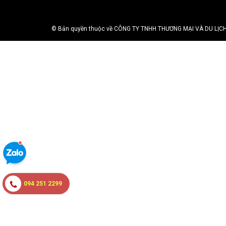
© Bản quyền thuộc về CÔNG TY TNHH THƯƠNG MẠI VÀ DU LỊCH H
094 251 2299