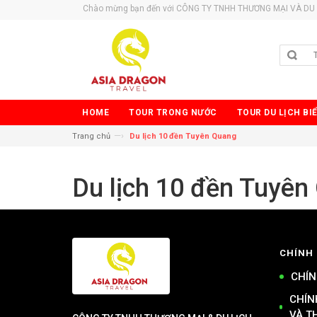
Chào mừng bạn đến với CÔNG TY TNHH THƯƠNG MẠI VÀ DU 
HOME
TOUR TRONG NƯỚC
TOUR DU LỊCH BI
—›
Trang chủ
Du lịch 10 đền Tuyên Quang
Du lịch 10 đền Tuyên
CHÍNH
CHÍN
CHÍN
VÀ T