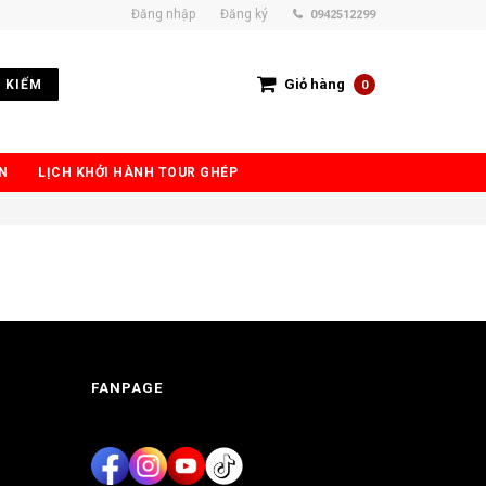
Đăng nhập
Đăng ký
0942512299
Giỏ hàng
 KIẾM
0
N
LỊCH KHỞI HÀNH TOUR GHÉP
FANPAGE