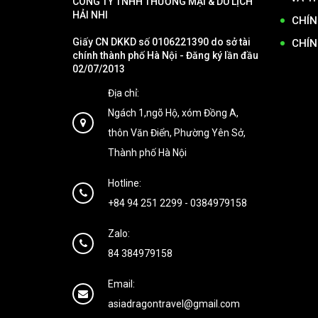
CÔNG TY TNHH THƯƠNG MẠI & DU LỊCH
HẢI NHI
CHÍN
Giấy CN DKKD số 0106221390 do sở tài
CHÍN
chính thành phố Hà Nội - Đăng ký lần đầu
02/07/2013
Địa chỉ:
Ngách 1,ngõ Hộ, xóm Đồng A,
thôn Văn Điển, Phường Yên Sở,
Thành phố Hà Nội
Hotline:
+84 94 251 2299
-
0384979158
Zalo:
84 384979158
Email:
asiadragontravel@gmail.com