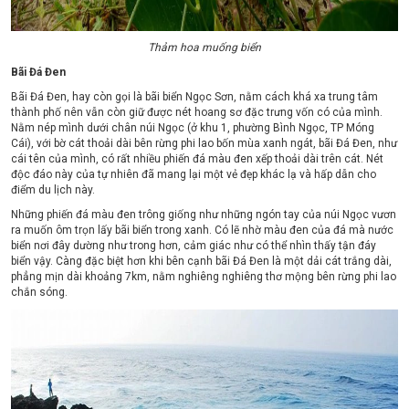
Thảm hoa muống biển
Bãi Đá Đen
Bãi Đá Đen, hay còn gọi là bãi biển Ngọc Sơn, nằm cách khá xa trung tâm
thành phố nên vẫn còn giữ được nét hoang sơ đặc trưng vốn có của mình.
Nằm nép mình dưới chân núi Ngọc (ở khu 1, phường Bình Ngọc, TP Móng
Cái), với bờ cát thoải dài bên rừng phi lao bốn mùa xanh ngát, bãi Đá Đen, như
cái tên của mình, có rất nhiều phiến đá màu đen xếp thoải dài trên cát. Nét
độc đáo này của tự nhiên đã mang lại một vẻ đẹp khác lạ và hấp dẫn cho
điểm du lịch này.
Những phiến đá màu đen trông giống như những ngón tay của núi Ngọc vươn
ra muốn ôm trọn lấy bãi biển trong xanh. Có lẽ nhờ màu đen của đá mà nước
biển nơi đây dường như trong hơn, cảm giác như có thể nhìn thấy tận đáy
biển vậy. Càng đặc biệt hơn khi bên cạnh bãi Đá Đen là một dải cát trắng dài,
phẳng mịn dài khoảng 7km, nằm nghiêng nghiêng thơ mộng bên rừng phi lao
chắn sóng.