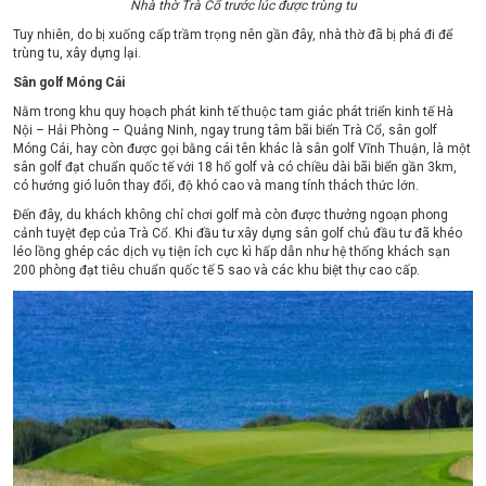
Nhà thờ Trà Cổ trước lúc được trùng tu
Tuy nhiên, do bị xuống cấp trầm trọng nên gần đây, nhà thờ đã bị phá đi để
trùng tu, xây dựng lại.
Sân golf Móng Cái
Nằm trong khu quy hoạch phát kinh tế thuộc tam giác phát triển kinh tế Hà
Nội – Hải Phòng – Quảng Ninh, ngay trung tâm bãi biển Trà Cổ, sân golf
Móng Cái, hay còn được gọi bằng cái tên khác là sân golf Vĩnh Thuận, là một
sân golf đạt chuẩn quốc tế với 18 hố golf và có chiều dài bãi biển gần 3km,
có hướng gió luôn thay đổi, độ khó cao và mang tính thách thức lớn.
Đến đây, du khách không chỉ chơi golf mà còn được thưởng ngoạn phong
cảnh tuyệt đẹp của Trà Cổ. Khi đầu tư xây dựng sân golf chủ đầu tư đã khéo
léo lồng ghép các dịch vụ tiện ích cực kì hấp dẫn như hệ thống khách sạn
200 phòng đạt tiêu chuẩn quốc tế 5 sao và các khu biệt thự cao cấp.