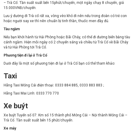
– Trà Cổ. Tần suất suất bến 15phút/chuyến, một ngày chạy 8 chuyến, giá
15.000VNĐ/chuyến.
Lưu ý đường đi Trà cổ rất xa, vòng vèo khó đi nên nếu trong đoàn có trẻ con
hoặc người say xe thì nên chuẩn bị tinh thần, thuốc men đầy đủ.
Tàu ngầm
Nếu bạn khởi hành từ Hải Phòng hoặc Bãi Cháy, có thể đi đường biển bằng tàu
cánh ngầm. Hiện mỗi ngày có 2 chuyến sáng và chiều từ Trà Cổ về Bãi Cháy
và từ Hải Phòng tới Trà Cổ.
Phương tiện đi lại ở Trà Cổ
Dưới đây là một số phương tiện đi lại ở Trà Cổ bạn có thể tham khảo:
Taxi
Hãng Taxi Móng Cái điện thoại: 0333 884 885, 0333 883 883 ;
Hãng Taxi Mai Linh: 0333 770 770
Xe buýt
Xe buýt Tuyến số 07: Km số 15 thành phố Móng Cái – Nội thành Móng Cái –
Trà Cổ. Tần suất suất bến 15 phút/chuyến.
Xe máy