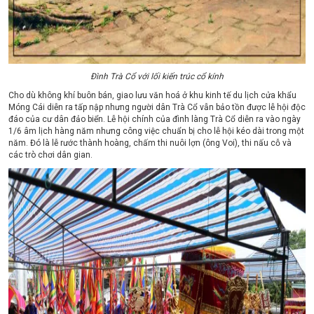
Đình Trà Cổ với lối kiến trúc cổ kính
Cho dù không khí buôn bán, giao lưu văn hoá ở khu kinh tế du lịch cửa khẩu
Móng Cái diễn ra tấp nập nhưng người dân Trà Cổ vẫn bảo tồn được lễ hội độc
đáo của cư dân đảo biển. Lễ hội chính của đình làng Trà Cổ diễn ra vào ngày
1/6 âm lịch hàng năm nhưng công việc chuẩn bị cho lễ hội kéo dài trong một
năm. Đó là lễ rước thành hoàng, chấm thi nuôi lợn (ông Voi), thi nấu cỗ và
các trò chơi dân gian.