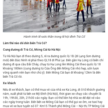
Hành trình lễ rước thần trong lễ hội đình Trà Cổ
Làm thế nào để đến biển Trà Cổ?
Cung đường đi Trà Cổ, Móng Cái từ Hà Nội
Từ Hà Nội bạn đi theo đường 5, rẽ ra đường quốc lộ 1B (đi Lạng Sơn đường
mới) đến Bắc Ninh rẽ phải theo QL18 đi Phả Lại. Đến gần Hạ Long có biển chỉ
đường đi qua cầu Bãi Cháy, chạy từ Hạ Long lên Móng Cái theo quốc lộ 18
khoảng 180km (cung đường từ Cửa Ông đến Móng Cái nhỏ hẹp, uốn lượn
vòng quanh nên bạn nhớ chú ý). Đến Móng Cái bạn đi khoảng 12km là đến
biển Trà Cổ rồi.
Xe khách
Nếu đi xe khách, bạn có thể mua vé của nhà xe Ka Long, đi ô tô khách giường
nằm, xuất phát từ bến xe Mỹ Đình (Hà Nội), thời gian xe chạy các chuyến là
19h, 19h30, 20h, 21h30 các ngày. Bạn có thể liên hệ nhà xe để đặt vé vào
các ngày trong tuần. Đến bến xe Móng Cái bạn có thể gọi xe ôm, xe taxi hay
mua vé xe bus tuyến số 07: Km15 Thành phố Móng Cái – Nội thị TP Móng Cái