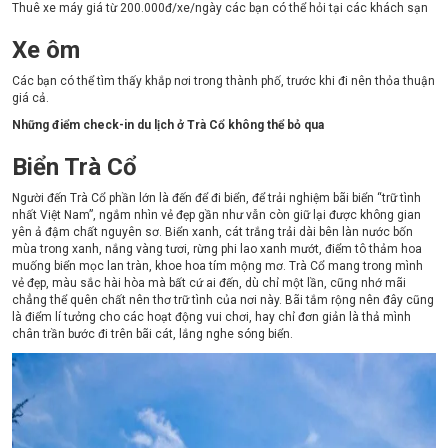
Thuê xe máy giá từ 200.000đ/xe/ngày các bạn có thể hỏi tại các khách sạn
Xe ôm
Các bạn có thể tìm thấy khắp nơi trong thành phố, trước khi đi nên thỏa thuận
giá cả.
Những điểm check-in du lịch ở Trà Cổ không thể bỏ qua
Biển Trà Cổ
Người đến Trà Cổ phần lớn là đến để đi biển, để trải nghiệm bãi biển “trữ tình
nhất Việt Nam”, ngắm nhìn vẻ đẹp gần như vẫn còn giữ lại được không gian
yên ả đậm chất nguyên sơ. Biển xanh, cát trắng trải dài bên làn nước bốn
mùa trong xanh, nắng vàng tươi, rừng phi lao xanh mướt, điểm tô thảm hoa
muống biển mọc lan tràn, khoe hoa tím mộng mơ.
Trà Cổ mang trong mình
vẻ đẹp, màu sắc hài hòa mà bất cứ ai đến, dù chỉ một lần, cũng nhớ mãi
chẳng thể quên chất nên thơ trữ tình của nơi này. Bãi tắm rộng nên đây cũng
là điểm lí tưởng cho các hoạt động vui chơi, hay chỉ đơn giản là thả mình
chân trần bước đi trên bãi cát, lắng nghe sóng biển.