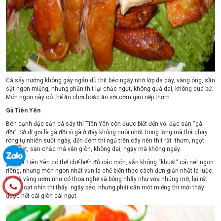
Cà sáy nướng không gây ngán dù thịt béo ngậy nhờ lớp da dày, vàng óng, sần
sật ngon miệng, nhưng phần thịt lại chắc ngọt, không quá dai, không quá bở.
Món ngon này có thể ăn chơi hoặc ăn với cơm gạo nếp thơm.
Gà Tiên Yên
Bên cạnh đặc sản cà sáy thì Tiên Yên còn được biết đến với đặc sản “gà
đồi”. Sở dĩ gọi là gà đồi vì gà ở đây không nuôi nhốt trong lồng mà thả chạy
rông tự nhiên suốt ngày, đến đêm thì ngủ trên cây nên thịt rất thơm, ngọt
đặc biệt, săn chắc mà vẫn giòn, không dai, ngậy mà không ngấy.
Thịt gà Tiên Yên có thể chế biến đủ các món, vẫn không “khuất” cái nét ngon
riêng, nhưng món ngon nhất vẫn là chế biến theo cách đơn giản nhất là luộc.
Da gà vàng ươm như có thoa nghệ và bóng nhẫy như vừa nhúng mỡ, lại rất
dày, thoạt nhìn thì thấy ngậy béo, nhưng phải cắn một miếng thì mới thấy
được hết cái giòn cái ngọt.