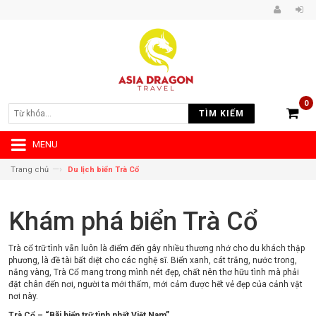
0
TÌM KIẾM
MENU
—›
Trang chủ
Du lịch biển Trà Cổ
Khám phá biển Trà Cổ
Trà cổ trữ tình vẫn luôn là điểm đến gây nhiều thương nhớ cho du khách thập
phương, là đề tài bất diệt cho các nghệ sĩ. Biển xanh, cát trắng, nước trong,
nắng vàng, Trà Cổ mang trong mình nét đẹp, chất nên thơ hữu tình mà phải
đặt chân đến nơi, người ta mới thấm, mới cảm được hết vẻ đẹp của cảnh vật
nơi này.
Trà Cổ – “Bãi biển trữ tình nhất Việt Nam”