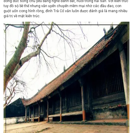
đông đúc sống chủ yếu bằng nghề đánh bắt, nuôi trồng hải sản. Với kiến trúc
tuy đồ sộ bề thế nhưng vẫn uyển chuyển mềm mại nhờ các đầu đao, con
guột uốn cong hình rồng, đình Trà Cổ vẫn luôn được đánh giá là mang nhiều
giá trị về mặt kiến trúc.