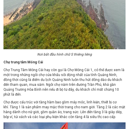
Nơi bắt đầu hình chữ S thiêng liêng
Chợ trung tâm Móng Cái
Chợ Trung Tâm Móng Cái hay còn gọi là Chợ Móng Cái 1, có thể được xem là
một trong những ngôi chợ cửa khẩu sôi động nhất của tỉnh Quảng Ninh,
đồng thời cũng là điểm du lịch Quảng Ninh luôn thu hút đông đảo du khách
đến tham quan, mua sắm. Ngôi chợ nằm trên đường Trần Phú, khá gần
Quảng Trường Hòa Bình nên nếu đi bộ từ đây, du khách chỉ mất chừng 10
phút là đến.
Chợ được cấu trúc với t
ầng hầm bao gồm máy móc, linh kiện, thiết bị cơ
khí.
Tầng 1 là sản phẩm may mặc thời trang cho nam giới.
Tầng 2 là các mặt
hàng dành cho nữ giới, gồm quần áo, trang sức. Lên đến t
ầng 3 là giày dép,
bóp ví, túi xách và các loại phụ kiện khác còn t
ầng 4 là siêu thị cao cấp.