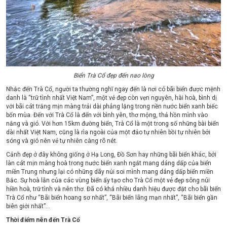
Biển Trà Cổ đẹp đến nao lòng
Nhắc đến Trà Cổ, người ta thường nghĩ ngay đến là nơi có bãi biển được mệnh
danh là “trữ tình nhất Việt Nam”, một vẻ đẹp còn vẹn nguyên, hài hoà, bình dị
với bãi cát trắng mịn màng trải dài phẳng lặng trong nền nước biển xanh biếc
bốn mùa. Đến với Trà Cổ là đến với bình yên, thơ mộng, thả hồn mình vào
nắng và gió. Với hơn 15km đường biển, Trà Cổ là một trong số những bài biển
dài nhất Việt Nam, cũng là rìa ngoài của một đảo tự nhiên bồi tự nhiên bởi
sóng và gió nên vẻ tự nhiên càng rõ nét.
Cảnh đẹp ở đây không giống ở Hạ Long, Đồ Sơn hay những bãi biển khác, bởi
làn cát mịn màng hoà trong nước biển xanh ngắt mang dáng dấp của biển
miền Trung nhưng lại có những dãy núi soi mình mang dáng dấp biển miền
Bắc. Sự hoà lẫn của các vùng biển ấy tạo cho Trà Cổ một vẻ đẹp sông núi
hiền hoà, trữ tình và nên thơ. Đã có khá nhiều danh hiệu được đặt cho bãi biển
Trà Cổ như “Bãi biển hoang sơ nhất”, “Bãi biển lãng mạn nhất”, “Bãi biển gần
biên giới nhất”…
Thời điểm nên đến Trà Cổ