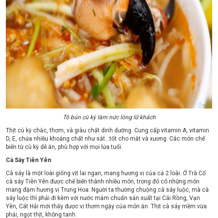
Tô bún cù kỳ làm nức lòng lữ khách
Thịt cù kỳ chắc, thơm, và giàu chất dinh dưỡng. Cung cấp vitamin A, vitamin
D, E, chứa nhiều khoáng chất như sắt…tốt cho mắt và xương. Các món chế
biến từ cù kỳ dễ ăn, phù hợp với mọi lứa tuổi.
Cà Sáy Tiên Yên
Cà sáy là một loài giống vịt lai ngan, mang hương vị của cả 2 loài. Ở Trà Cổ
cà sáy Tiên Yên được chế biến thành nhiều món, trong đó có những món
mang đậm hương vị Trung Hoa. Người ta thường chuộng cà sáy luộc, mà cà
sáy luộc thì phải đi kèm với nước mắm chuẩn sản xuất tại Cái Rồng, Vạn
Yên, Cát Hải mới thấy được vị thơm ngậy của món ăn. Thịt cà sáy mềm vừa
phải, ngọt thịt, không tanh.