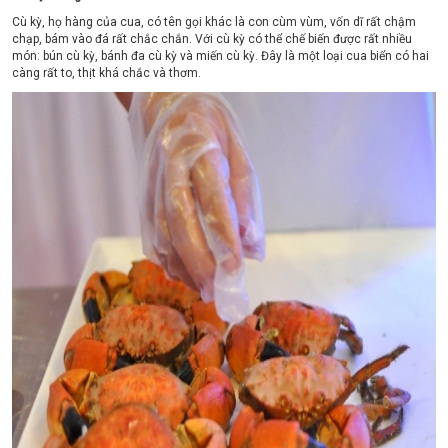
Cù kỳ, họ hàng của cua, có tên gọi khác là con cùm vùm, vốn dĩ rất chậm
chạp, bám vào đá rất chắc chắn. Với cù kỳ có thể chế biến được rất nhiều
món: bún cù kỳ, bánh đa cù kỳ và miến cù kỳ. Đây là một loại cua biển có hai
càng rất to, thịt khá chắc và thơm.