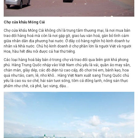
Chợ cửa khẩu Móng Cái
Chợ cửa khẩu Móng Cái không chỉ là trung tâm thương mại, là nơi mua bán
trao đổi hàng hoá mà còn là nơi gặp gỡ, giao lưu văn hoá, gắn bó tình cảm
giữa nhân dân địa phương hai nước. Ở đây có hàng nghìn hộ kinh doanh tư
nhân và Nhà nước. Chủ hộ kinh doanh ở chợ phần lớn là người Việt và người
Hoa, hầu hết đều nói được cả hai thứ tiếng.
Các loại hàng hoá bày bán ở trong chợ và trao đổi qua biên giới khá phong
phú. Hàng Trung Quốc nhập vào Việt Nam chủ yếu là vải, quần áo may sẵn,
chăn màn, giầy dép, các đồ điện tử cao cấp, đồ chơi trẻ em, bánh kẹo, hoa
quả như táo, cam, lê, nho khô… Hàng Việt Nam xuất sang Trung Quốc chủ
yếu là cao su sơ chế, hải sản tươi sống, tôm cá đông lạnh, nông sản thực
phẩm như chè, cà phê, lạc vừng, đậu…