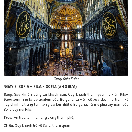
Cung điện Sofia
NGÀY 3: SOFIA – RILA – SOFIA (ĂN 3 BỮA)
Sáng:
Sau khi ăn sáng tại khách sạn, Quý khách tham quan Tu viện Rila–
Được xem như là Jerusalem của Bulgaria, tu viện cổ xưa đẹp như tranh vẽ
này chính là trung tâm tôn giáo lớn nhất ở Bulgaria, nằm ở phía tây nam của
Sofia dãy núi Rila.
Trưa:
Ăn trưa tại nhà hàng trong thành phố,
Chiều:
Quý khách trở về Sofia, tham quan