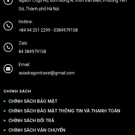
Ngách 1,ngõ Hộ, xóm Đồng A, thôn Văn Điển, Phường Yên
Sở, Thành phố Hà Nội
Hotline:
+84 94 251 2299
-
0384979158
Zalo:
84 384979158
Email:
asiadragontravel@gmail.com
CHÍNH SÁCH
CHÍNH SÁCH BẢO MẬT
CHÍNH SÁCH BẢO MẬT THÔNG TIN VÀ THANH TOÁN
CHÍNH SÁCH ĐỔI TRẢ
CHÍNH SÁCH VẬN CHUYỂN