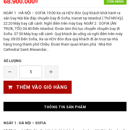
68.900.000₫
CÒN HÀNG
NGÀY 1 : HÀ NỘI – SOFIA 19:00 Xe và HDV đón Quý khách khởi hành ra
sân bay Nội Bài đáp chuyến bay đi Sofia, transit tại Istanbul ( Thổ Nhĩ Kỳ).
22:20 Máy bay cất cánh. Nghỉ đêm trên máy bay. NGÀY 2 : SOFIA (ĂN
TRƯA, TỐI) 04:40 Đến Istanbul. Đoàn làm thủ tục chuyển chuyến bay đi
Sofia. 07:50 Máy bay cất cánh. Quý khách ăn uống và nghỉ đêm trên máy
bay. 09:05 Đến Sofia, Xe và HDV đón đưa quý khách đi ăn trưa tại nhà
hàng trong thành phố Chiều: Đoàn tham quan khám phá : Nhà thờ
Cathedral Saint Alexandar...
SỐ LƯỢNG:
THÊM VÀO GIỎ HÀNG
THÔNG TIN SẢN PHẨM
NGÀY 1 : HÀ NỘI – SOFIA