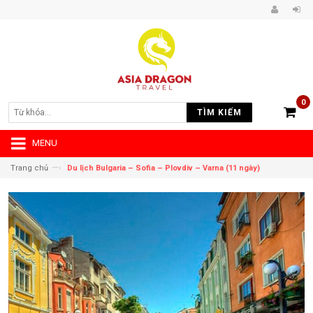
0
TÌM KIẾM
MENU
—›
Trang chủ
Du lịch Bulgaria – Sofia – Plovdiv – Varna (11 ngày)