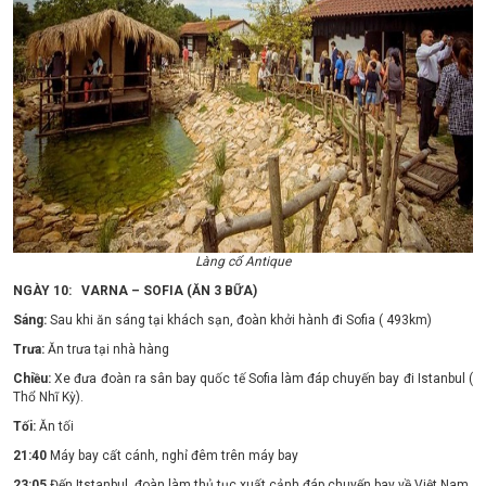
Làng cổ Antique
NGÀY 10: VARNA – SOFIA (ĂN 3 BỮA)
Sáng:
Sau khi ăn sáng tại khách sạn, đoàn khởi hành đi Sofia ( 493km)
Trưa:
Ăn trưa tại nhà hàng
Chiều:
Xe đưa đoàn ra sân bay quốc tế Sofia làm đáp chuyến bay đi Istanbul (
Thổ Nhĩ Kỳ).
Tối:
Ăn tối
21:40
Máy bay cất cánh, nghỉ đêm trên máy bay
23:05
Đến Itstanbul, đoàn làm thủ tục xuất cảnh đáp chuyến bay về Việt Nam.