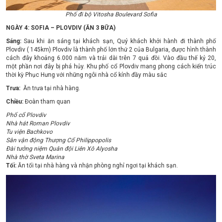
Phố đi bộ Vitosha Boulevard Sofia
NGÀY 4: SOFIA – PLOVDIV (ĂN 3 BỮA)
Sáng:
Sau khi ăn sáng tại khách sạn, Quý khách khởi hành đi thành phố
Plovdiv ( 145km) Plovdiv là thành phố lớn thứ 2 của Bulgaria, được hình thành
cách đây khoảng 6.000 năm và trải dài trên 7 quả đồi. Vào đầu thế kỷ 20,
một phần nơi đây bị phá hủy. Khu phố cổ Plovdiv mang phong cách kiến trúc
thời kỳ Phục Hưng với những ngôi nhà cổ kính đầy màu sắc
Trưa:
Ăn trưa tại nhà hàng.
Chiều:
Đoàn tham quan
Phố cổ Plovdiv
Nhà hát Roman Plovdiv
Tu viện Bachkovo
Sân vận động Thượng Cổ Philippopolis
Đài tưởng niệm Quân đội Liên Xô Alyosha
Nhà thờ Sveta Marina
Tối:
Ăn tối tại nhà hàng và nhận phòng nghỉ ngơi tại khách sạn.