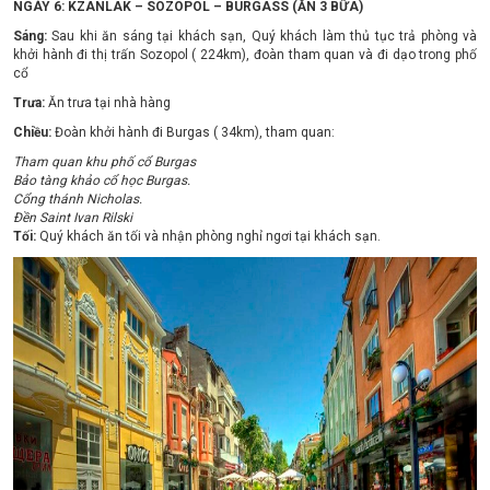
NGÀY 6: KZANLAK – SOZOPOL – BURGASS (ĂN 3 BỮA)
Sáng:
Sau khi ăn sáng tại khách sạn, Quý khách làm thủ tục trả phòng và
khởi hành đi thị trấn Sozopol ( 224km), đoàn tham quan và đi dạo trong phố
cổ
Trưa:
Ăn trưa tại nhà hàng
Chiều:
Đoàn khởi hành đi Burgas ( 34km), tham quan:
Tham quan khu phố cổ Burgas
Bảo tàng khảo cổ học Burgas.
Cổng thánh Nicholas.
Đền Saint Ivan Rilski
Tối:
Quý khách ăn tối và nhận phòng nghỉ ngơi tại khách sạn.