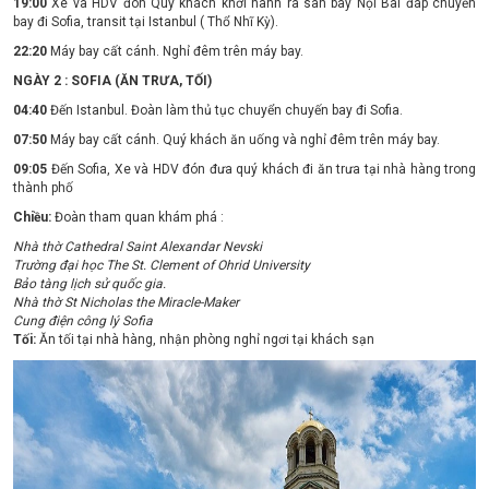
19:00
Xe và HDV đón Quý khách khởi hành ra sân bay Nội Bài đáp chuyến
bay đi Sofia, transit tại Istanbul ( Thổ Nhĩ Kỳ).
22:20
Máy bay cất cánh. Nghỉ đêm trên máy bay.
NGÀY 2 : SOFIA (ĂN TRƯA, TỐI)
04:40
Đến Istanbul. Đoàn làm thủ tục chuyển chuyến bay đi Sofia.
07:50
Máy bay cất cánh. Quý khách ăn uống và nghỉ đêm trên máy bay.
09:05
Đến Sofia, Xe và HDV đón đưa quý khách đi ăn trưa tại nhà hàng trong
thành phố
Chiều:
Đoàn tham quan khám phá :
Nhà thờ Cathedral Saint Alexandar Nevski
Trường đại học The St. Clement of Ohrid University
Bảo tàng lịch sử quốc gia.
Nhà thờ St Nicholas the Miracle-Maker
Cung điện công lý Sofia
Tối:
Ăn tối tại nhà hàng, nhận phòng nghỉ ngơi tại khách sạn