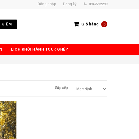
Đăng nhập
Đăng ký
0942512299
Giỏ hàng
 KIẾM
0
N
LỊCH KHỞI HÀNH TOUR GHÉP
Sắp xếp: