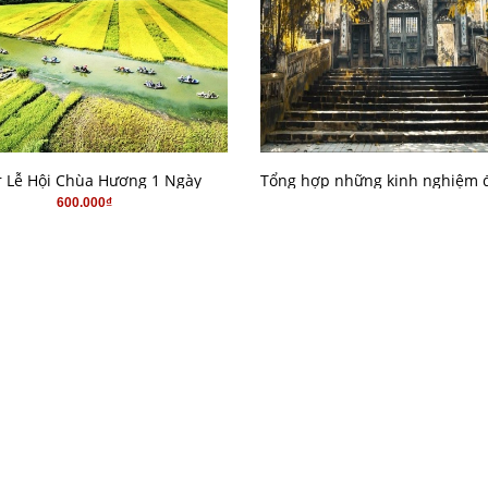
MUA HÀNG
CHI TIẾT
r Lễ Hội Chùa Hương 1 Ngày
600.000₫