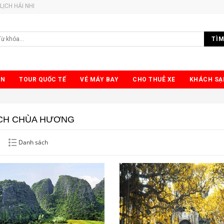
LỊCH HẢI NHI
TÌM
ỂN
TOUR QUỐC TẾ
VÉ MÁY BAY
CHO THUÊ XE
KHÁCH SẠ
ỊCH CHÙA HƯƠNG
Danh sách