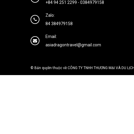
+84 94 251 2299
-
0384979158
Zalo:
84 384979158
Email:
asiadragontravel@gmail.com
© Bản quyền thuộc về CÔNG TY TNHH THƯƠNG MẠI VÀ DU LỊCH H