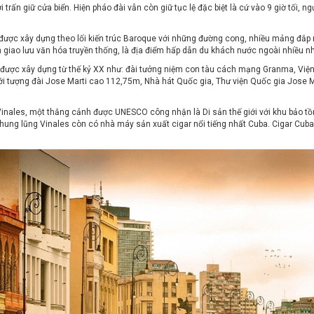
ấn giữ cửa biển. Hiện pháo đài vẫn còn giữ tục lệ đặc biệt là cứ vào 9 giờ tối, ngư
ợc xây dựng theo lối kiến trúc Baroque với những đường cong, nhiều mảng đắp nổi
m giao lưu văn hóa truyền thống, là địa điểm hấp dẫn du khách nước ngoài nhiều nh
c được xây dựng từ thế kỷ XX như: đài tưởng niệm con tàu cách mạng Granma, Viện
 tượng đài Jose Marti cao 112,75m, Nhà hát Quốc gia, Thư viện Quốc gia Jose M
inales, một thắng cảnh được UNESCO công nhận là Di sản thế giới với khu bảo t
p. Thung lũng Vinales còn có nhà máy sản xuất cigar nổi tiếng nhất Cuba. Cigar C