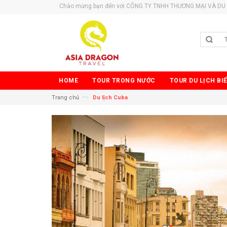
Chào mừng bạn đến với CÔNG TY TNHH THƯƠNG MẠI VÀ DU 
HOME
TOUR TRONG NƯỚC
TOUR DU LỊCH BI
—›
Trang chủ
Du lịch Cuba