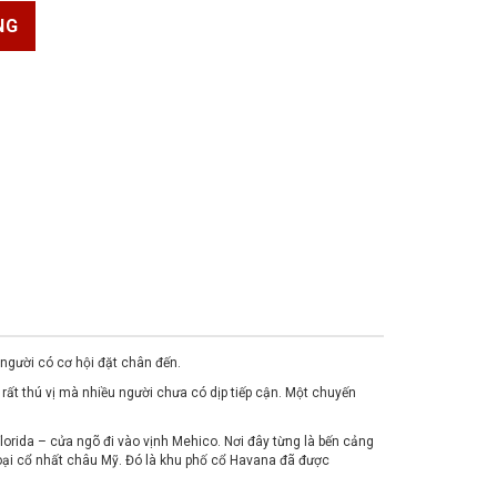
NG
 người có cơ hội đặt chân đến.
 rất thú vị mà nhiều người chưa có dịp tiếp cận. Một chuyến
lorida – cửa ngõ đi vào vịnh Mehico. Nơi đây từng là bến cảng
 loại cổ nhất châu Mỹ. Đó là khu phố cổ Havana đã được