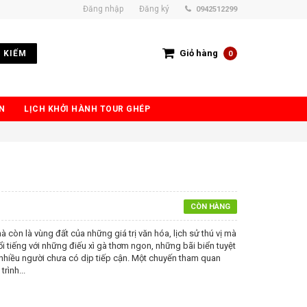
Đăng nhập
Đăng ký
0942512299
Giỏ hàng
 KIẾM
0
N
LỊCH KHỞI HÀNH TOUR GHÉP
CÒN HÀNG
à còn là vùng đất của những giá trị văn hóa, lịch sử thú vị mà
 tiếng với những điếu xì gà thơm ngon, những bãi biển tuyệt
mà nhiều người chưa có dịp tiếp cận. Một chuyến tham quan
rình...