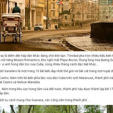
ay là điểm đến hấp dẫn khác đang chờ đón bạn. Trinidad pha trộn nhiều kiểu kiến 
ện nổi tiếng Museo Romantico, khu nghỉ mát Playa Ancon, thung lũng mía đường Su
– vị anh hùng dân tộc của Cuba, cùng nhiều thắng cảnh đặc biệt khác…
đó Varadero là một trong 10 bãi biển đẹp nhất thế giới với bãi cát trắng mịn tuyệt 
l Castro. Nằm trên bờ biển phía bắc của đảo Cuba trên vịnh Matanzas, thành phố 
idel Castro và Nelson Mandela.
a. Nằm trong khu vực trung tâm của đất nước, thành phố này được thành lập bởi 17
ấp dẫn.
à lãnh tụ cách mạng Che Guevara, các công viên trong thành phố…