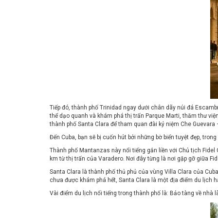
Tiếp đó, thành phố Trinidad ngay dưới chân dãy núi đá Escambr
thể dạo quanh và khám phá thị trấn Parque Marti, thăm thư vi
thành phố Santa Clara để tham quan đài kỷ niệm Che Guevara 
Đến Cuba, bạn sẽ bị cuốn hút bởi những bờ biển tuyệt đẹp, trong 
Thành phố Mantanzas này nổi tiếng gắn liền với Chủ tịch Fide
km từ thị trấn của Varadero. Nơi đây từng là nơi gặp gỡ giữa F
Santa Clara là thành phố thủ phủ của vùng Villa Clara của Cub
chưa được khám phá hết, Santa Clara là một địa điểm du lịch h
Vài điểm du lịch nổi tiếng trong thành phố là: Bảo tàng về nh