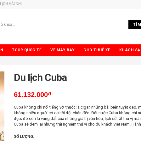
LỊCH HẢI NHI
TÌM
ỂN
TOUR QUỐC TẾ
VÉ MÁY BAY
CHO THUÊ XE
KHÁCH SẠ
Du lịch Cuba
61.132.000₫
Cuba không chỉ nổi tiếng với thuốc lá cigar, những bãi biển tuyệt đẹp, m
không nhiều người có cơ hội đặt chân đến. Đất nước Cuba không chỉ nổi
đẹp; đó còn là vùng đất của những giá trị văn hóa, lịch sử rất thú vị 
Cuba sẽ đem lại những trải nghiệm thú vị cho du khách Việt Nam. Hành t
SỐ LƯỢNG: