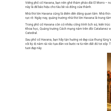
Viếng phố cổ Havana, bạn nên ghé thăm pháo đài El Morro – nơi tr
này là để báo hiệu cho tàu bè và đóng cửa thành.
Nhà thờ lớn Havana cũng là điểm đến đáng quan tâm. Nhà thờ đư
rực rỡ. Ngày nay, quảng trường nhà thờ lớn Havana là trung tâ
Trong phố cổ Havana còn có nhiều công trình lịch sử, kiến trú
Khoa học, Quảng trường Cách mạng nằm trên đồi Catalanez với
Catedral.
Sau phố cổ Havana, bạn hãy tận hưởng vẻ đẹp của thung lũng V
vôi kỳ dị nằm rải rác tựa đàn voi bước ra từ nền đất đỏ tơi xố
tươi đẹp này.