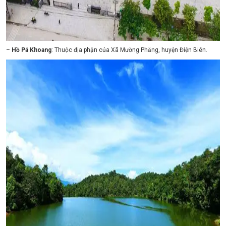
–
Hồ Pá Khoang
: Thuộc địa phận của Xã Mường Phăng, huyện Điện Biên.