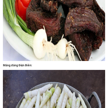
Mắng đắng Điện Biên: