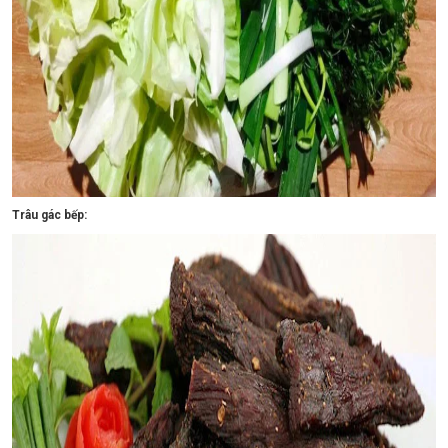
Trâu gác bếp: