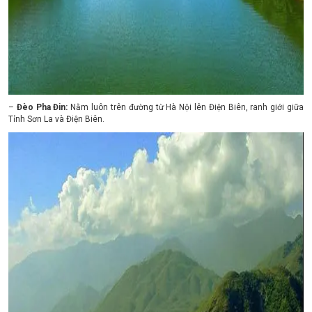
–
Đèo Pha Đin:
Nằm luôn trên đường từ Hà Nội lên Điện Biên, ranh giới giữa
Tỉnh Sơn La và Điện Biên.