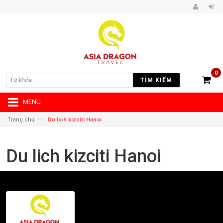
0
TÌM KIẾM
MENU
—›
Trang chủ
Du lich kizciti Hanoi
Du lich kizciti Hanoi