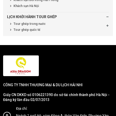
Khách sạn Hà Nội
LỊCH KHỞI HÀNH TOUR GHÉP
Tour ghép trong nước
Tour ghép quốc tế
CÔNG TY TNHH THƯƠNG MẠI & DU LỊCH HẢI NHI
Giấy CN DKKD số 0106221390 do sở tài chính thành phố Hà Nội -
Đăng ký lần đầu 02/07/2013
Địa chỉ:
Ngách 1,ngõ Hộ, xóm Đồng A, thôn Văn Điển, Phường Yên