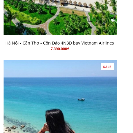
MUA HÀNG
Hà Nội - Cần Thơ - Côn Đảo 4N3D bay Vietnam Airlines
7.390.000₫
SALE