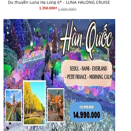
MUA HÀNG
Du thuyền Luna Hạ Long 6* - LUNA HALONG CRUISE
1.350.000₫
1.600.000₫