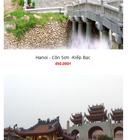
MUA HÀNG
Hanoi - Côn Sơn -Kiếp Bạc
450.000₫