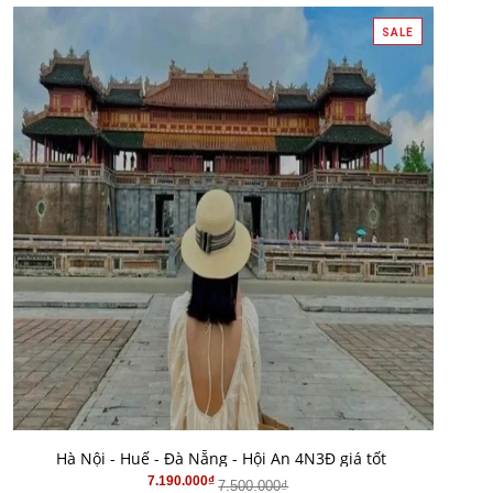
SALE
MUA HÀNG
Hà Nội - Huế - Đà Nẵng - Hội An 4N3Đ giá tốt
7.190.000₫
7.500.000₫