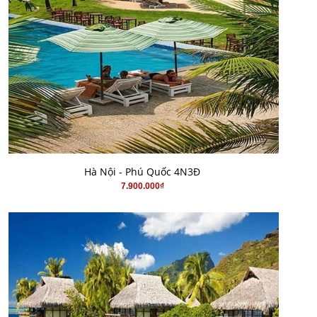
MUA HÀNG
Hà Nội - Phú Quốc 4N3Đ
7.900.000₫