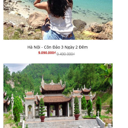
MUA HÀNG
Hà Nội - Côn Đảo 3 Ngày 2 Đêm
9.090.000₫
9.490.000₫