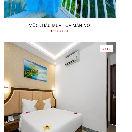
MUA HÀNG
MỘC CHÂU MÙA HOA MẬN NỞ
1.550.000₫
SALE