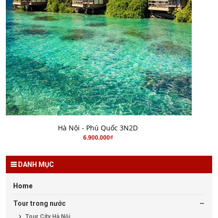
MUA HÀNG
Hà Nội - Phú Quốc 3N2D
6.900.000₫
DANH MỤC
Home
Tour trong nước
Tour City Hà Nội