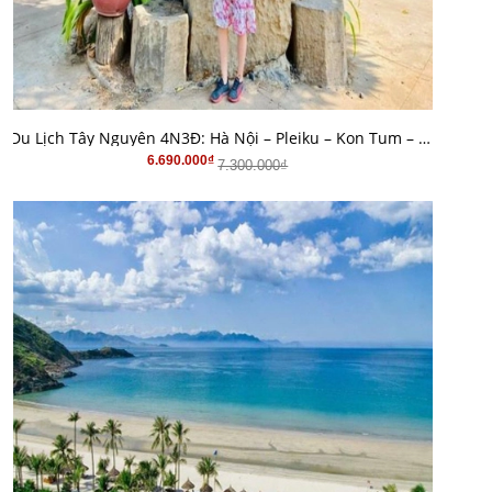
MUA HÀNG
Du Lịch Tây Nguyên 4N3Đ: Hà Nội – Pleiku – Kon Tum – Buôn Ma Thuột Giá Tốt
6.690.000₫
7.300.000₫