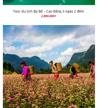
MUA HÀNG
Tour du lịch Ba Bể – Cao Bằng 3 ngày 2 đêm
2.890.000₫