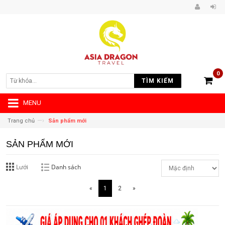
0
TÌM KIẾM
MENU
—›
Trang chủ
Sản phẩm mới
SẢN PHẨM MỚI
Lưới
Danh sách
«
1
2
»