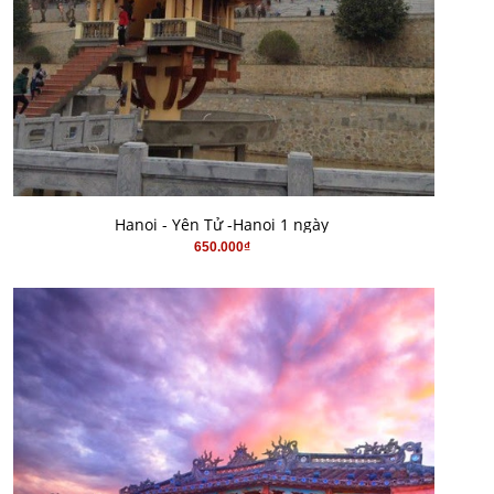
MUA HÀNG
Hanoi - Yên Tử -Hanoi 1 ngày
650.000₫