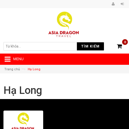
0
TÌM KIẾM
MENU
—›
Trang chủ
Hạ Long
Hạ Long