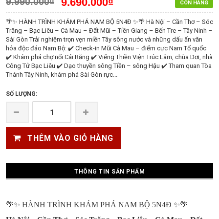
9.990.000₫
9.690.000₫
CÒN HÀNG
🌴✨ HÀNH TRÌNH KHÁM PHÁ NAM BỘ 5N4Đ ✨🌴 Hà Nội – Cần Thơ – Sóc
Trăng – Bạc Liêu – Cà Mau – Đất Mũi – Tiền Giang – Bến Tre – Tây Ninh –
Sài Gòn Trải nghiệm trọn vẹn miền Tây sông nước và những dấu ấn văn
hóa độc đáo Nam Bộ: ✔️ Check-in Mũi Cà Mau – điểm cực Nam Tổ quốc
✔️ Khám phá chợ nổi Cái Răng ✔️ Viếng Thiền Viện Trúc Lâm, chùa Dơi, nhà
Công Tử Bạc Liêu ✔️ Dạo thuyền sông Tiền – sông Hậu ✔️ Tham quan Tòa
Thánh Tây Ninh, khám phá Sài Gòn rực...
SỐ LƯỢNG:
THÊM VÀO GIỎ HÀNG
THÔNG TIN SẢN PHẨM
🌴✨ HÀNH TRÌNH KHÁM PHÁ NAM BỘ 5N4Đ ✨🌴