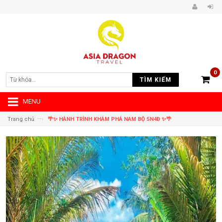
0
TÌM KIẾM
MENU
—›
Trang chủ
🌴✨ HÀNH TRÌNH KHÁM PHÁ NAM BỘ 5N4Đ ✨🌴