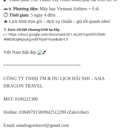
🚗✈️
Phương tiện:
Máy bay Vietnam Airlines + ô tô
⏱
Thời gian:
5 ngày 4 đêm
🔥 Lịch trình trọn gói – dịch vụ chuẩn – giá tốt quanh năm!
📄
Xem chi tiết chương trình tại đây:
👉
https://docs.google.com/document/d/1-zkJSTOqmhfO2f6iKi-
4NM2KUpNqou6g/edit?rtpof=true&tab=t.0
Việt Nam thật đẹp
==============================
CÔNG TY TNHH TM & DU LỊCH HẢI NHI – ASIA
DRAGON TRAVEL
MST: 0106221390
Hotline: 0384979158/0942512299 (Zalo/viber)
Email: asiadragontravel@gmail.com