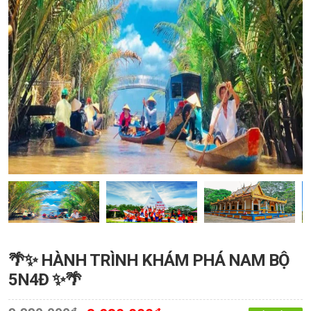
🌴✨ HÀNH TRÌNH KHÁM PHÁ NAM BỘ
5N4Đ ✨🌴