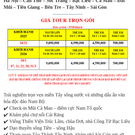
Hà Nội – Cần Thơ – Sóc Trăng – Bạc Liêu – Cà Mau – Đất
Mũi – Tiền Giang – Bến Tre – Tây Ninh – Sài Gòn
Trải nghiệm trọn vẹn miền Tây sông nước và những dấu ấn văn
hóa độc đáo Nam Bộ:
✔️ Check-in Mũi Cà Mau – điểm cực Nam Tổ quốc
✔️ Khám phá chợ nổi Cái Răng
✔️ Viếng Thiền Viện Trúc Lâm, chùa Dơi, nhà Công Tử Bạc Liêu
✔️ Dạo thuyền sông Tiền – sông Hậu
✔️ Tham quan Tòa Thánh Tây Ninh, khám phá Sài Gòn rực rỡ