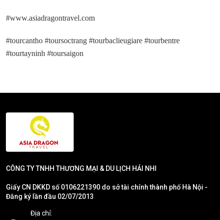
#
www.asiadragontravel.com
#tourcantho
#toursoctrang
#tourbaclieugiare
#tourbentre
#tourtayninh
#toursaigon
CÔNG TY TNHH THƯƠNG MẠI & DU LỊCH HẢI NHI
Giấy CN DKKD số 0106221390 do sở tài chính thành phố Hà Nội -
Đăng ký lần đầu 02/07/2013
Địa chỉ: