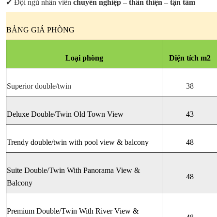
✔ Đội ngũ nhân viên
chuyên nghiệp – thân thiện – tận tâm
BẢNG GIÁ PHÒNG
Loại phòng
Diện tích m2
Superior double/twin
38
Deluxe Double/Twin Old Town View
43
Trendy double/twin with pool view & balcony
48
Suite Double/Twin With Panorama View & 
48
Balcony
Premium Double/Twin With River View & 