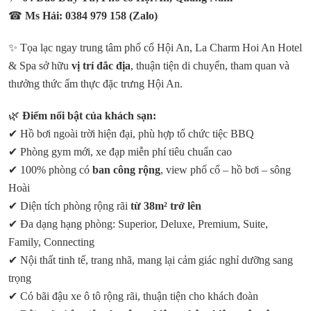
☎
Ms Hải: 0384 979 158 (Zalo)
✨ Tọa lạc ngay trung tâm phố cổ Hội An, La Charm Hoi An Hotel
& Spa sở hữu
vị trí đắc địa
, thuận tiện di chuyển, tham quan và
thưởng thức ẩm thực đặc trưng Hội An.
🌿
Điểm nổi bật của khách sạn:
✔ Hồ bơi ngoài trời hiện đại, phù hợp tổ chức tiệc BBQ
✔ Phòng gym mới, xe đạp miễn phí tiêu chuẩn cao
✔ 100% phòng có
ban công rộng
, view phố cổ – hồ bơi – sông
Hoài
✔ Diện tích phòng rộng rãi
từ 38m² trở lên
✔ Đa dạng hạng phòng: Superior, Deluxe, Premium, Suite,
Family, Connecting
✔ Nội thất tinh tế, trang nhã, mang lại cảm giác nghỉ dưỡng sang
trọng
✔ Có bãi đậu xe ô tô rộng rãi, thuận tiện cho khách đoàn