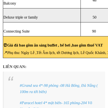
48
Balcony
Deluxe triple or family
50
Connecting Suite
90 
⏰Giá đã bao gồm ăn sáng buffet , bể bơi ,bao gồm thuế VAT
📍Phụ thu: Ngày Lễ ,Tết Âm lịch, tết Dương lịch, Lễ Quốc Khánh, 
LIÊN QUAN:
#
Grand sea 4*-98 phòng -08 Hà Bổng, Đà Nẵng (
100m ra tới biển)
#Paracel hotel 4* mặt biển- 165 phòng-204 Võ