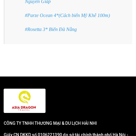
Nguyên Giáp
#Parze Ocean 4*(Cách biển Mỹ Khê 100m)
#Rosetta 3* Biển Đà Nẵng
CÔNG TY TNHH THƯƠNG MẠI & DU LỊCH HẢI NHI
Giấy CN DKKD số 0106221390 do sở tài chính thành phố Hà Nội -