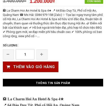
1.400.000₫
1.200.000₫
CÒN HÀNG
🏨 La Charm Hoi An Hotel & Spa 4★ 📍 64 Đào Duy Từ, Phố cổ Hội An,
Quảng Nam ☎ Ms Hải: 0384 979 158 (Zalo) ✨ Tọa lạc ngay trung tâm phố
cổ Hội An, La Charm Hoi An Hotel & Spa sở hữu vị trí đắc địa, thuận tiện di
chuyển, tham quan và thưởng thức ẩm thực đặc trưng Hội An. 🌿 Điểm nổi
bật của khách sạn: ✔ Hồ bơi ngoài trời hiện đại, phù hợp tổ chức tiệc BBQ
✔ Phòng gym mới, xe đạp miễn phí tiêu chuẩn cao ✔ 100% phòng có ban
công rộng, view phố cổ –...
SỐ LƯỢNG:
THÊM VÀO GIỎ HÀNG
THÔNG TIN SẢN PHẨM
🏨
La Charm Hoi An Hotel & Spa 4★
📍
64 Đào Duy Từ, Phố cổ Hội An, Quảng Nam