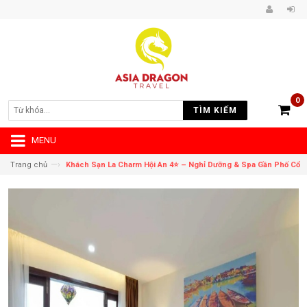
0
TÌM KIẾM
MENU
—›
Trang chủ
Khách Sạn La Charm Hội An 4⭐ – Nghỉ Dưỡng & Spa Gần Phố Cổ