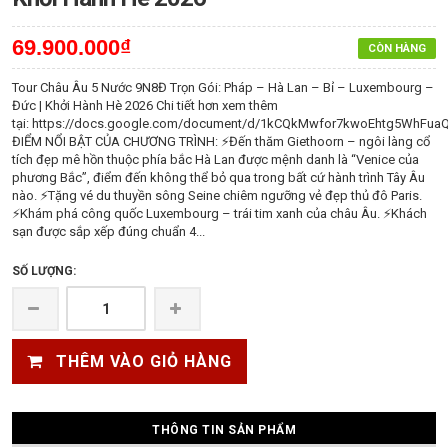
69.900.000₫
CÒN HÀNG
Tour Châu Âu 5 Nước 9N8Đ Trọn Gói: Pháp – Hà Lan – Bỉ – Luxembourg –
Đức | Khởi Hành Hè 2026 Chi tiết hơn xem thêm
tại: https://docs.google.com/document/d/1kCQkMwfor7kwoEhtg5WhFuaQ
ĐIỂM NỔI BẬT CỦA CHƯƠNG TRÌNH: ⚡Đến thăm Giethoorn – ngôi làng cổ
tích đẹp mê hồn thuộc phía bắc Hà Lan được mệnh danh là “Venice của
phương Bắc”, điểm đến không thể bỏ qua trong bất cứ hành trình Tây Âu
nào. ⚡Tặng vé du thuyền sông Seine chiêm ngưỡng vẻ đẹp thủ đô Paris.
⚡Khám phá công quốc Luxembourg – trái tim xanh của châu Âu. ⚡Khách
sạn được sắp xếp đúng chuẩn 4...
SỐ LƯỢNG:
THÊM VÀO GIỎ HÀNG
THÔNG TIN SẢN PHẨM