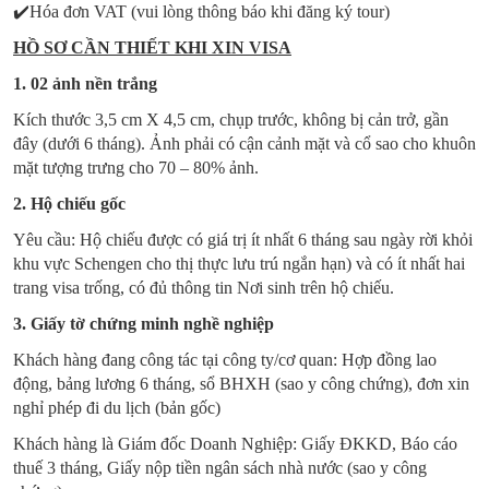
✔️Hóa đơn VAT (vui lòng thông báo khi đăng ký tour)
HỒ SƠ CẦN THIẾT KHI XIN VISA
1. 02 ảnh nền trắng
Kích thước 3,5 cm X 4,5 cm, chụp trước, không bị cản trở, gần
đây (dưới 6 tháng). Ảnh phải có cận cảnh mặt và cổ sao cho khuôn
mặt tượng trưng cho 70 – 80% ảnh.
2. Hộ chiếu gốc
Yêu cầu: Hộ chiếu được có giá trị ít nhất 6 tháng sau ngày rời khỏi
khu vực Schengen cho thị thực lưu trú ngắn hạn) và có ít nhất hai
trang visa trống, có đủ thông tin Nơi sinh trên hộ chiếu.
3. Giấy tờ chứng minh nghề nghiệp
Khách hàng đang công tác tại công ty/cơ quan: Hợp đồng lao
động, bảng lương 6 tháng, sổ BHXH (sao y công chứng), đơn xin
nghỉ phép đi du lịch (bản gốc)
Khách hàng là Giám đốc Doanh Nghiệp: Giấy ĐKKD, Báo cáo
thuế 3 tháng, Giấy nộp tiền ngân sách nhà nước (sao y công