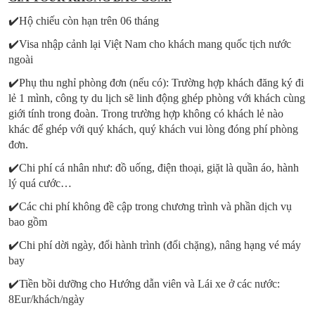
✔️Hộ chiếu còn hạn trên 06 tháng
✔️Visa nhập cảnh lại Việt Nam cho khách mang quốc tịch nước
ngoài
✔️Phụ thu nghỉ phòng đơn (nếu có): Trường hợp khách đăng ký đi
lẻ 1 mình, công ty du lịch sẽ linh động ghép phòng với khách cùng
giới tính trong đoàn. Trong trường hợp không có khách lẻ nào
khác để ghép với quý khách, quý khách vui lòng đóng phí phòng
đơn.
✔️Chi phí cá nhân như: đồ uống, điện thoại, giặt là quần áo, hành
lý quá cước…
✔️Các chi phí không đề cập trong chương trình và phần dịch vụ
bao gồm
✔️Chi phí dời ngày, đổi hành trình (đổi chặng), nâng hạng vé máy
bay
✔️Tiền bồi dưỡng cho Hướng dẫn viên và Lái xe ở các nước:
8Eur/khách/ngày