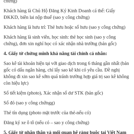
chứng)
Khách hàng là Chủ Hộ Đăng Ký Kinh Doanh cá thể: Giấy
ĐKKD, biên lai nộp thuế (sao y công chứng)
Khách hàng là hưu trí: Thẻ hưu hoặc sổ hưu (sao y công chứng)
Khách hàng là sinh viên, học sinh: thẻ học sinh (sao y công
chứng), đơn xin nghỉ học có xác nhận nhà trường (bản gốc)
4. Giấy tờ chứng minh khả năng tài chính cá nhân:
Sao kê tài khoản hiện tại với giao dịch trong 6 tháng gần nhất (bản
gốc có dấu ngân hàng, chỉ lấy sao kê khi có yêu cầu. Đề nghị
không đi xin sao kê sớm quá tránh trường hợp giá trị sao kê không
còn hiệu lực)
Sổ tiết kiệm (photo), Xác nhận số dư STK (bản gốc)
Sổ đỏ (sao y công chứngg)
Thẻ tín dụng (photo mặt trước của thẻ-nếu có)
Đăng ký xe ô tô (nếu có – sao y công chứng)
5. Giấy tờ nhân thân và mối quan hệ ràng buộc tại Việt Nam