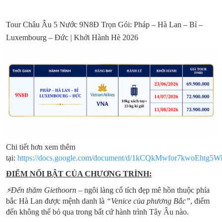
Tour Châu Âu 5 Nước 9N8Đ Trọn Gói: Pháp – Hà Lan – Bỉ –
Luxembourg – Đức | Khởi Hành Hè 2026
Chi tiết hơn xem thêm
tại:
https://docs.google.com/document/d/1kCQkMwfor7kwoEhtg5
ĐIỂM NỔI BẬT CỦA CHƯƠNG TRÌNH:
⚡
Đến thăm Giethoorn
– ngôi làng cổ tích đẹp mê hồn thuộc phía
bắc Hà Lan được mệnh danh là
“Venice của phương Bắc”
, điểm
đến không thể bỏ qua trong bất cứ hành trình Tây Âu nào.