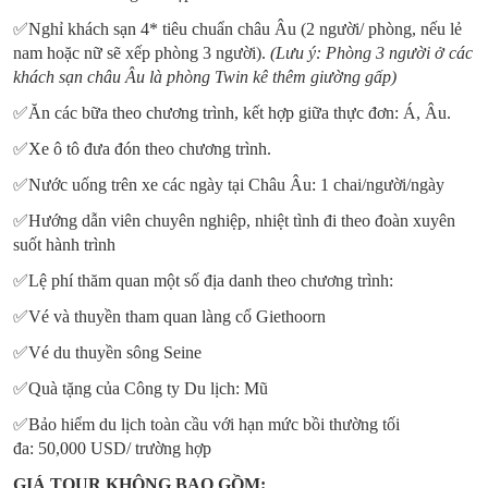
✅Nghỉ khách sạn 4* tiêu chuẩn châu Âu (2 người/ phòng, nếu lẻ
nam hoặc nữ sẽ xếp phòng 3 người).
(Lưu ý: Phòng 3 người ở các
khách sạn châu Âu là phòng Twin kê thêm giường gấp)
✅Ăn các bữa theo chương trình, kết hợp giữa thực đơn: Á, Âu.
✅Xe ô tô đưa đón theo chương trình.
✅Nước uống trên xe các ngày tại Châu Âu: 1 chai/người/ngày
✅Hướng dẫn viên chuyên nghiệp, nhiệt tình đi theo đoàn xuyên
suốt hành trình
✅Lệ phí thăm quan một số địa danh theo chương trình:
✅Vé và thuyền tham quan làng cổ Giethoorn
✅Vé du thuyền sông Seine
✅Quà tặng của Công ty Du lịch: Mũ
✅Bảo hiểm du lịch toàn cầu với hạn mức bồi thường tối
đa: 50,000 USD/ trường hợp
GIÁ TOUR KHÔNG BAO GỒM: