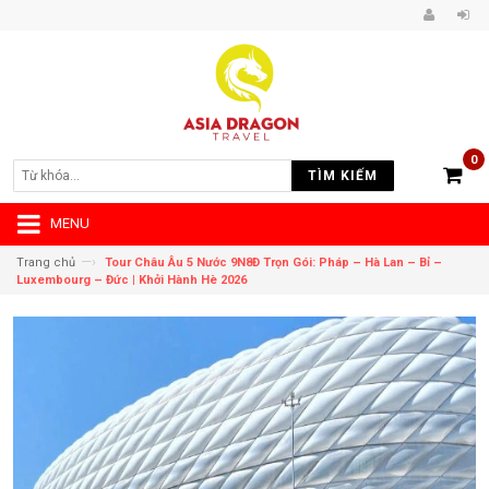
0
TÌM KIẾM
MENU
—›
Trang chủ
Tour Châu Âu 5 Nước 9N8Đ Trọn Gói: Pháp – Hà Lan – Bỉ –
Luxembourg – Đức | Khởi Hành Hè 2026