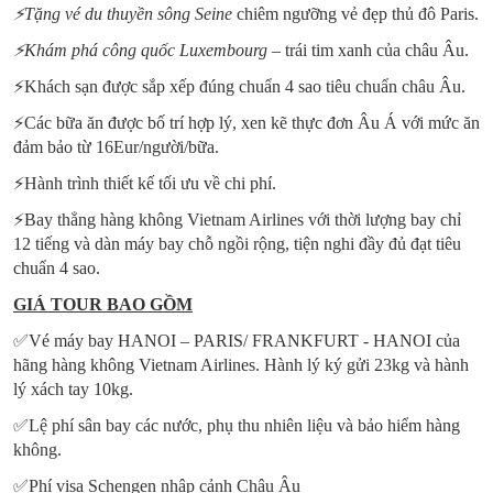
⚡
Tặng vé du thuyền sông Seine
chiêm ngưỡng vẻ đẹp thủ đô Paris.
⚡
Khám phá công quốc Luxembourg
– trái tim xanh của châu Âu.
⚡Khách sạn được sắp xếp đúng chuẩn 4 sao tiêu chuẩn châu Âu.
⚡Các bữa ăn được bố trí hợp lý, xen kẽ thực đơn Âu Á với mức ăn
đảm bảo từ 16Eur/người/bữa.
⚡Hành trình thiết kế tối ưu về chi phí.
⚡Bay thẳng hàng không Vietnam Airlines với thời lượng bay chỉ
12 tiếng và dàn máy bay chỗ ngồi rộng, tiện nghi đầy đủ đạt tiêu
chuẩn 4 sao.
GIÁ TOUR BAO GỒM
✅Vé máy bay HANOI – PARIS/ FRANKFURT - HANOI của
hãng hàng không Vietnam Airlines. Hành lý ký gửi 23kg và hành
lý xách tay 10kg.
✅Lệ phí sân bay các nước, phụ thu nhiên liệu và bảo hiểm hàng
không.
✅Phí visa Schengen nhập cảnh Châu Âu