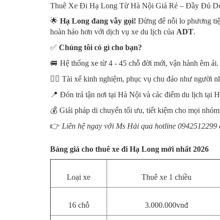
Thuê Xe Đi Hạ Long Từ Hà Nội Giá Rẻ – Đầy Đủ Dòn
🌟
Hạ Long đang vẫy gọi!
Đừng để nỗi lo phương tiệ
hoàn hảo hơn với dịch vụ xe du lịch của
ADT
.
✅
Chúng tôi có gì cho bạn?
🚐 Hệ thống xe từ 4 - 45 chỗ đời mới, vận hành êm ái.
👨‍✈️ Tài xế kinh nghiệm, phục vụ chu đáo như người n
📍 Đón trả tận nơi tại Hà Nội và các điểm du lịch tại 
💰 Giải pháp di chuyển tối ưu, tiết kiệm cho mọi nhóm
👉
Liên hệ ngay với Ms Hải qua hotline
0942512299
Bảng giá cho thuê xe đi Hạ Long mới nhất 2026
Loại xe
Thuê xe 1 chiều
16 chỗ
3.000.000vnđ