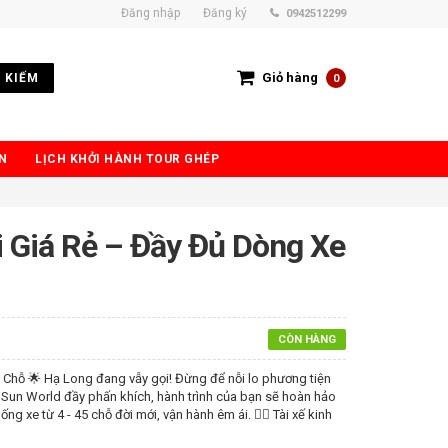
Đăng nhập
Đăng ký
0942512299
Giỏ hàng
 KIẾM
0
N
LỊCH KHỞI HÀNH TOUR GHÉP
 Giá Rẻ – Đầy Đủ Dòng Xe
CÒN HÀNG
5 Chỗ 🌟 Hạ Long đang vẫy gọi! Đừng để nỗi lo phương tiện
n Sun World đầy phấn khích, hành trình của bạn sẽ hoàn hảo
g xe từ 4 - 45 chỗ đời mới, vận hành êm ái. 👨‍✈️ Tài xế kinh