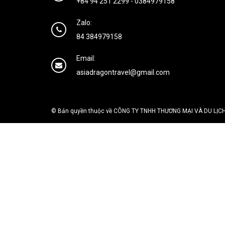
+84 94 251 2299
-
0384979158
Zalo:
84 384979158
Email:
asiadragontravel@gmail.com
© Bản quyền thuộc về CÔNG TY TNHH THƯƠNG MẠI VÀ DU LỊCH H