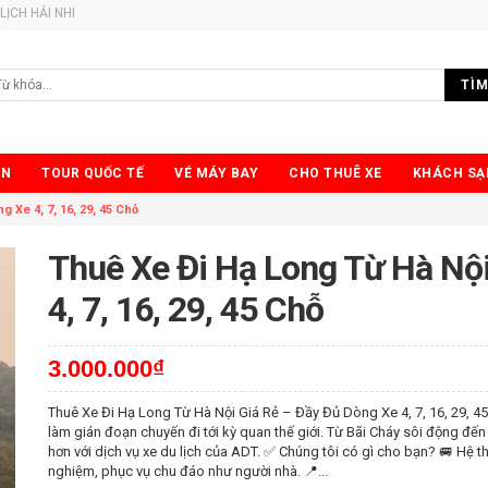
LỊCH HẢI NHI
TÌM
ỂN
TOUR QUỐC TẾ
VÉ MÁY BAY
CHO THUÊ XE
KHÁCH SẠ
 Xe 4, 7, 16, 29, 45 Chỗ
Thuê Xe Đi Hạ Long Từ Hà Nội
4, 7, 16, 29, 45 Chỗ
3.000.000₫
Thuê Xe Đi Hạ Long Từ Hà Nội Giá Rẻ – Đầy Đủ Dòng Xe 4, 7, 16, 29, 4
làm gián đoạn chuyến đi tới kỳ quan thế giới. Từ Bãi Cháy sôi động đế
hơn với dịch vụ xe du lịch của ADT. ✅ Chúng tôi có gì cho bạn? 🚐 Hệ thốn
nghiệm, phục vụ chu đáo như người nhà. 📍...