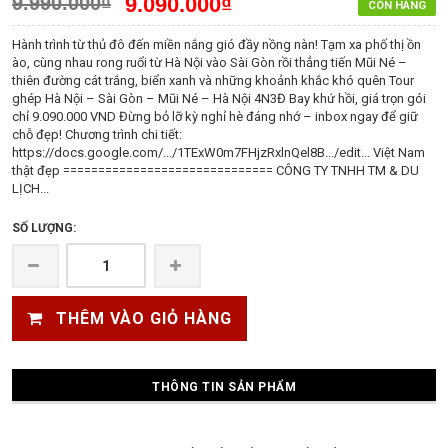
9.990.000₫
9.090.000₫
CÒN HÀNG
Hành trình từ thủ đô đến miền nắng gió đầy nồng nàn! Tạm xa phố thị ồn
ào, cùng nhau rong ruổi từ Hà Nội vào Sài Gòn rồi thẳng tiến Mũi Né –
thiên đường cát trắng, biển xanh và những khoảnh khắc khó quên Tour
ghép Hà Nội – Sài Gòn – Mũi Né – Hà Nội 4N3Đ Bay khứ hồi, giá trọn gói
chỉ 9.090.000 VND Đừng bỏ lỡ kỳ nghỉ hè đáng nhớ – inbox ngay để giữ
chỗ đẹp! Chương trình chi tiết:
https://docs.google.com/.../1TExW0m7FHjzRxlnQel8B.../edit... Việt Nam
thật đẹp ============================== CÔNG TY TNHH TM & DU
LỊCH...
SỐ LƯỢNG:
THÊM VÀO GIỎ HÀNG
THÔNG TIN SẢN PHẨM