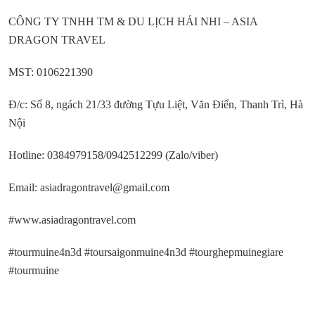
CÔNG TY TNHH TM & DU LỊCH HẢI NHI – ASIA
DRAGON TRAVEL
MST: 0106221390
Đ/c: Số 8, ngách 21/33 đường Tựu Liệt, Văn Điển, Thanh Trì, Hà
Nội
Hotline: 0384979158/0942512299 (Zalo/viber)
Email: asiadragontravel@gmail.com
#
www.asiadragontravel.com
#tourmuine4n3d
#toursaigonmuine4n3d
#tourghepmuinegiare
#tourmuine