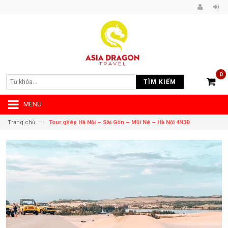
0
TÌM KIẾM
MENU
—›
Trang chủ
Tour ghép Hà Nội – Sài Gòn – Mũi Né – Hà Nội 4N3Đ