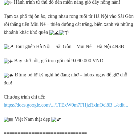
Hành trình từ thủ đô đến miền nắng gió đầy nồng nàn!
Tạm xa phố thị ồn ào, cùng nhau rong ruổi từ Hà Nội vào Sài Gòn
rồi thẳng tiến Mũi Né – thiên đường cát trắng, biển xanh và những
khoảnh khắc khó quên
Tour ghép Hà Nội – Sài Gòn – Mũi Né – Hà Nội 4N3Đ
Bay khứ hồi, giá trọn gói chỉ 9.090.000 VND
Đừng bỏ lỡ kỳ nghỉ hè đáng nhớ – inbox ngay để giữ chỗ
đẹp!
Chương trình chi tiết:
https://docs.google.com/.../1TExW0m7FHjzRxlnQel8B.../edit...
Việt Nam thật đẹp
==============================