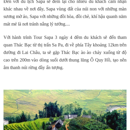
Đến với du lịch Sapa sẽ đem lại cho nhiều du khách cảm nhận
khác nhau về nơi đây, Sapa vùng đất của núi non với những màn
sương mờ ảo, Sapa với những đồi hòa, đồi chè, khí hậu quanh năm
mát mẻ là nơi tránh nắng lý tưởng....
Với hành trình Tour Sapa 3 ngày 4 đêm du khách sẽ đến tham
quan Thác Bạc từ thị trấn Sa Pa, đi về phía Tây khoảng 12km trên
đường đi Lai Châu, ta sẽ gặp Thác Bạc ào ào chảy xuống từ độ
cao trên 200m vào dòng suối dưới thung lũng Ô Quy Hồ, tạo nên
âm thanh núi rừng đầy ấn tượng.