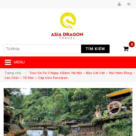
0
TÌM KIẾM
MENU
—›
Trang chủ
Tour Sa Pa 3 Ngày 4 Đêm: Hà Nội – Bản Cát Cát – Núi Hàm Rồng –
Lao Chải – Tả Van – Cáp treo Fansipan