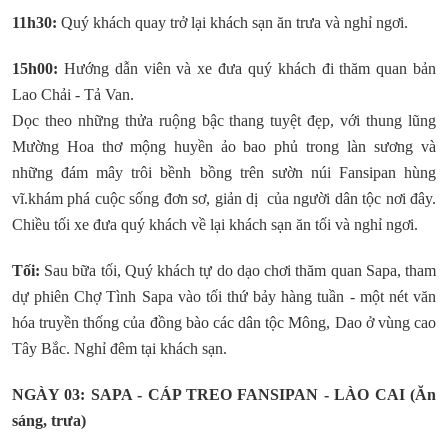
11h30:
Quý khách quay trở lại khách sạn ăn trưa và nghỉ ngơi.
15h00:
Hướng dẫn viên và xe đưa quý khách đi thăm quan bản
Lao Chải - Tả Van.
Dọc theo những thửa ruộng bậc thang tuyệt đẹp, với thung lũng
Mường Hoa thơ mộng huyền ảo bao phủ trong làn sương và
những đám mây trôi bềnh bồng trên sườn núi Fansipan hùng
vĩ.khám phá cuộc sống đơn sơ, giản dị của người dân tộc nơi đây.
Chiều tối xe đưa quý khách về lại khách sạn ăn tối và nghỉ ngơi.
Tối:
Sau bữa tối, Quý khách tự do dạo chơi thăm quan Sapa, tham
dự phiên Chợ Tình Sapa vào tối thứ bảy hàng tuần - một nét văn
hóa truyền thống của đồng bào các dân tộc Mông, Dao ở vùng cao
Tây Bắc. Nghỉ đêm tại khách sạn.
NGÀY 03: SAPA - CÁP TREO FANSIPAN - LÀO CAI (Ăn
sáng, trưa)