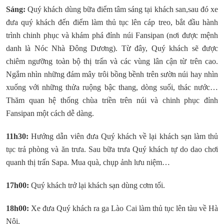
Sáng:
Quý khách dùng bữa điểm tâm sáng tại khách san,sau đó xe
đưa quý khách đến điểm làm thủ tục lên cáp treo, bắt đầu hành
trình chinh phục và khám phá đỉnh núi Fansipan (nơi được mệnh
danh là Nóc Nhà Đông Dương). Từ đây, Quý khách sẽ được
chiêm ngưỡng toàn bộ thị trấn và các vùng lân cận từ trên cao.
Ngắm nhìn những đám mây trôi bồng bềnh trên sườn núi hay nhìn
xuống với những thửa ruộng bậc thang, dòng suối, thác nước…
Thăm quan hệ thống chùa triền trên núi và chinh phục đỉnh
Fansipan một cách dễ dàng.
11h30:
Hướng dẫn viên đưa Quý khách về lại khách sạn làm thủ
tục trả phòng và ăn trưa. Sau bữa trưa Quý khách tự do dao chơi
quanh thị trấn Sapa. Mua quà, chụp ảnh lưu niệm…
17h00:
Quý khách trở lại khách sạn dùng cơm tối.
18h00:
Xe đưa Quý khách ra ga Lào Cai làm thủ tục lên tàu về Hà
Nội.