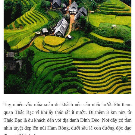
Tuy nhiên vào mùa xuân du khách nên cân nhắc trước khi tham
quan Thác Bạc vì khi ấy thác rất ít nước. Đi thêm 3 km nữa từ
Thác Bạc là du khách đến với địa danh Đỉnh Đèo. Nơi đây có tầm
nhìn tuyệt đẹp lên núi Hàm Rồng, dưới sâu là con đường độc đạo