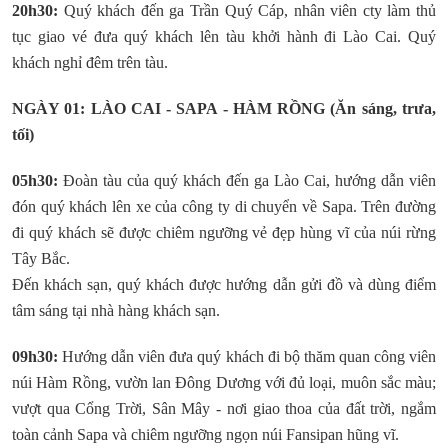
20h30:
Quý khách đến ga Trần Quý Cáp, nhân viên cty làm thủ
tục giao vé đưa quý khách lên tàu khởi hành đi Lào Cai. Quý
khách nghỉ đêm trên tàu.
NGÀY 01: LÀO CAI - SAPA - HÀM RỒNG (Ăn sáng, trưa,
tối)
05h30:
Đoàn tàu của quý khách đến ga Lào Cai, hướng dẫn viên
đón quý khách lên xe của công ty di chuyển về Sapa. Trên đường
đi quý khách sẽ được chiêm ngưỡng vẻ đẹp hùng vĩ của núi rừng
Tây Bắc.
Đến khách sạn, quý khách được hướng dẫn gửi đồ và dùng điểm
tâm sáng tại nhà hàng khách sạn.
09h30:
Hướng dẫn viên đưa quý khách đi bộ thăm quan công viên
núi Hàm Rồng, vườn lan Đông Dương với đủ loại, muôn sắc màu;
vượt qua Cổng Trời, Sân Mây - nơi giao thoa của đất trời, ngắm
toàn cảnh Sapa và chiêm ngưỡng ngọn núi Fansipan hũng vĩ.