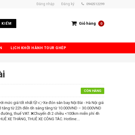
Đăng nhập
Đăng ký
0942512299
Giỏ hàng
 KIẾM
0
N
LỊCH KHỞI HÀNH TOUR GHÉP
ài
CÒN HÀNG
ới mức giá tốt nhất 🎲 👉Xe đón sân bay Nội Bài - Hà Nội giá
 sẽ tăng từ 22h đến 6h sáng tăng từ 10.000VND – 30.000VND
ầu đường, thuế VAT. ❌Chuyến đi 2 chiều <100km miễn phí 4h
THUÊ XE THÁNG, THUÊ XE CÔNG TÁC. Hotline:...