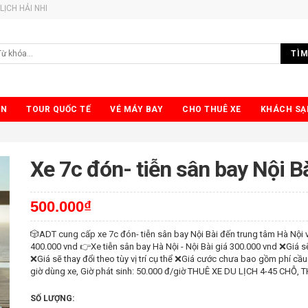
LỊCH HẢI NHI
TÌM
ỂN
TOUR QUỐC TẾ
VÉ MÁY BAY
CHO THUÊ XE
KHÁCH SẠ
Xe 7c đón- tiễn sân bay Nội B
500.000₫
🎲ADT cung cấp xe 7c đón- tiễn sân bay Nội Bài đến trung tâm Hà Nội v
400.000 vnd 👉Xe tiễn sân bay Hà Nội - Nội Bài giá 300.000 vnd ❌Giá
❌Giá sẽ thay đổi theo tùy vị trí cụ thể ❌Giá cước chưa bao gồm phí c
giờ dùng xe, Giờ phát sinh: 50.000 đ/giờ THUÊ XE DU LỊCH 4-45 CHỖ, 
SỐ LƯỢNG: