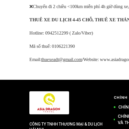
❌Chuyến đi 2 chiều <100km miễn phí 4h giờ dùng xe, 
THUÊ XE DU LỊCH 4-45 CHỖ, THUÊ XE THÁ
Hotline: 0942512299 ( Zalo/Viber)
Mã số thuế: 0106221390
Email:
thuexeadt@gmail.com
/Webs
ite:
www.asiadragon
CHÍNH
CHÍN
CHÍN
VÀ T
CÔNG TY TNHH THƯƠNG MẠI & DU LỊCH