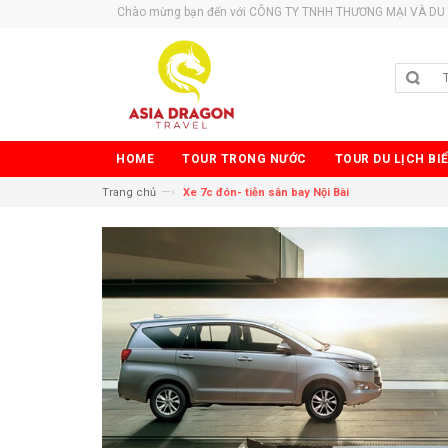
Chào mừng bạn đến với CÔNG TY TNHH THƯƠNG MẠI VÀ DU 
HOME
TOUR TRONG NƯỚC
TOUR DU LỊCH BI
—›
Trang chủ
Xe 7c đón- tiễn sân bay Nội Bài