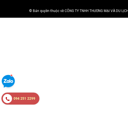
© Bản quyền thuộc về CÔNG TY TNHH THƯƠNG MẠI VÀ DU LỊCH H
094 251 2299