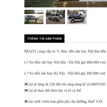
THÔNG TIN SẢN PHẨM
🎲ADT cung cấp xe 7c đón- tiễn sân bay Nội Bài đến 
👉Xe đón sân bay Nội Bài - Hà Nội giá 400.000 vnd
👉Xe tiễn sân bay Hà Nội - Nội Bài giá 300.000 vnd
❌Giá sẽ tăng từ 22h đến 6h sáng tăng từ 10.000VN
❌Giá sẽ thay đổi theo tùy vị trí cụ thể
❌Giá cước chưa bao gồm phí cầu đường, thuế VAT.