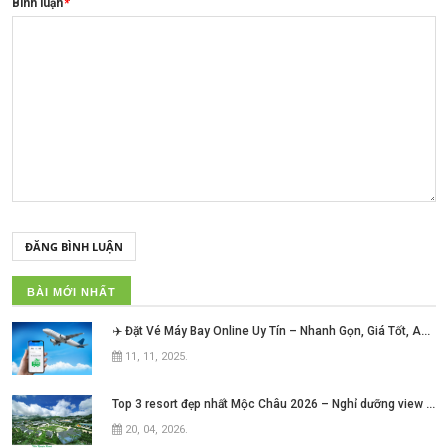
Bình luận
*
ĐĂNG BÌNH LUẬN
BÀI MỚI NHẤT
✈️ Đặt Vé Máy Bay Online Uy Tín – Nhanh Gọn, Giá Tốt, An Tâm Mỗi Hành Trình!
11, 11, 2025
.
Top 3 resort đẹp nhất Mộc Châu 2026 – Nghỉ dưỡng view núi cực chill không thể bỏ lỡ
20, 04, 2026
.