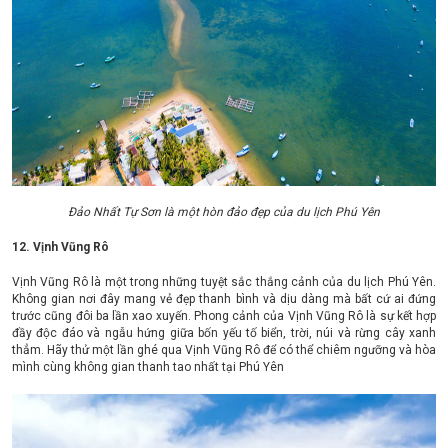
Đảo Nhất Tự Sơn là một hòn đảo đẹp của du lịch Phú Yên
12. Vịnh Vũng Rô
Vịnh Vũng Rô là một trong những tuyệt sắc thắng cảnh của du lịch Phú Yên.
Không gian nơi đây mang vẻ đẹp thanh bình và dịu dàng mà bất cứ ai đứng
trước cũng đôi ba lần xao xuyến. Phong cảnh của Vịnh Vũng Rô là sự kết hợp
đầy độc đáo và ngẫu hứng giữa bốn yếu tố biển, trời, núi và rừng cây xanh
thẳm. Hãy thử một lần ghé qua Vịnh Vũng Rô để có thể chiêm ngưỡng và hòa
mình cùng không gian thanh tao nhất tại Phú Yên