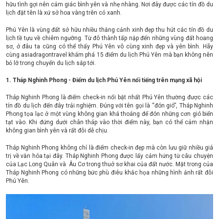
hữu tình gợi nên cảm giác bình yên và nhẹ nhàng. Nơi đây được các tín đồ du
lịch đặt tên là xứ sở hoa vàng trên cỏ xanh.
Phú Yên là vùng đất sở hữu nhiều thắng cảnh xinh đẹp thu hút các tín đồ du
lịch tề tựu về chiêm ngưỡng. Từ đô thành tấp nập đến những vùng đất hoang
sơ, ở đâu ta cũng có thể thấy Phú Yên vô cùng xinh đẹp và yên bình. Hãy
cùng asiadragontravel khám phá 15 điểm du lịch Phú Yên mà bạn không nên
bỏ lỡ trong chuyến du lịch sắp tới.
1. Tháp Nghinh Phong - Điểm du lịch Phú Yên nổi tiếng trên mạng xã hội
Tháp Nghinh Phong là điểm check-in nổi bật nhất Phú Yên thường được các
tín đồ du lịch đến đây trải nghiệm. Đúng với tên gọi là “đón gió”, Tháp Nghinh
Phong tọa lạc ở một vùng không gian khá thoáng để đón những cơn gió biển
tạt vào. Khi đứng dưới chân tháp vào thời điểm này, bạn có thể cảm nhận
không gian bình yên và rất đỗi dễ chịu.
Tháp Nghinh Phong không chỉ là điểm check-in đẹp mà còn lưu giữ nhiều giá
trị về văn hóa tại đây. Tháp Nghinh Phong được lấy cảm hứng từ câu chuyện
của Lạc Long Quân và Âu Cơ trong thuở sơ khai của đất nước. Mặt trong của
Tháp Nghinh Phong có những bức phù điêu khắc họa những hình ảnh rất đỗi
Phú Yên.