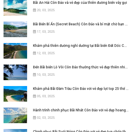
Bãi An Hải Côn Đảo và vẻ đẹp của thiên đường biển vẫy gọi
20, 03, 2025
.
Bãi Biển Bí Ẩn (Secret Beach) Côn Đảo và bí mật chờ bạn khám phá
17, 03, 2025
.
Khám phá thiên đường nghỉ dưỡng tại Bãi biển Đất Dốc Côn Đảo
12, 03, 2025
.
Đến Bãi biển Lò Vôi Côn Đảo thưởng thức vẻ đẹp thiên nhiên hùng vĩ
10, 03, 2025
.
Khám phá Bãi Đầm Trầu Côn Đảo với vẻ đẹp lọt top 25 thế giới
05, 03, 2025
.
Hành trình chinh phục Bãi Nhát Côn Đảo với vẻ đẹp hoang sơ và yên bình
02, 03, 2025
.
Chinh phục Bãi Suối Nóng Côn Đảo với vẻ đẹp tựa chốn thiên đường