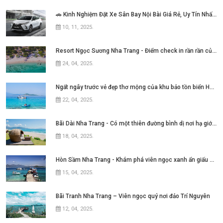
🚗 Kinh Nghiệm Đặt Xe Sân Bay Nội Bài Giá Rẻ, Uy Tín Nhất Hiện Nay
10, 11, 2025
.
Resort Ngọc Sương Nha Trang - Điểm check in rần rần của những tín đồ mê phim Việt
24, 04, 2025
.
Ngất ngây trước vẻ đẹp thơ mộng của khu bảo tồn biển Hòn Mun Nha Trang
22, 04, 2025
.
Bãi Dài Nha Trang - Có một thiên đường bình dị nơi hạ giới với biển xanh cát trắng quanh năm sóng xô bờ
18, 04, 2025
.
Hòn Sầm Nha Trang - Khám phá viên ngọc xanh ẩn giấu giữa vịnh Nha Phu
15, 04, 2025
.
Bãi Tranh Nha Trang – Viên ngọc quý nơi đảo Trí Nguyên
12, 04, 2025
.