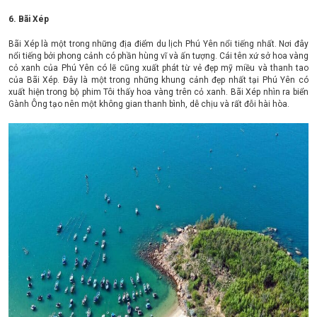
6. Bãi Xép
Bãi Xép là một trong những địa điểm du lịch Phú Yên nổi tiếng nhất. Nơi đây
nổi tiếng bởi phong cảnh có phần hùng vĩ và ấn tượng. Cái tên xứ sở hoa vàng
cỏ xanh của Phú Yên có lẽ cũng xuất phát từ vẻ đẹp mỹ miều và thanh tao
của Bãi Xép. Đây là một trong những khung cảnh đẹp nhất tại Phú Yên có
xuất hiện trong bộ phim Tôi thấy hoa vàng trên cỏ xanh. Bãi Xép nhìn ra biển
Gành Ông tạo nên một không gian thanh bình, dễ chịu và rất đỗi hài hòa.