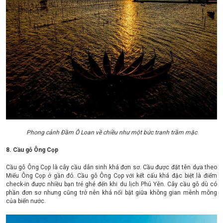
Phong cảnh Đầm Ô Loan về chiều như một bức tranh trầm mặc
8. Cầu gỗ Ông Cọp
Cầu gỗ Ông Cọp là cây cầu dân sinh khá đơn sơ. Cầu được đặt tên dựa theo
Miếu Ông Cọp ở gần đó. Cầu gỗ Ông Cọp với kết cấu khá đặc biệt là điểm
check-in được nhiều bạn trẻ ghé đến khi du lịch Phú Yên. Cây cầu gỗ dù có
phần đơn sơ nhưng cũng trở nên khá nổi bật giữa không gian mênh mông
của biển nước.