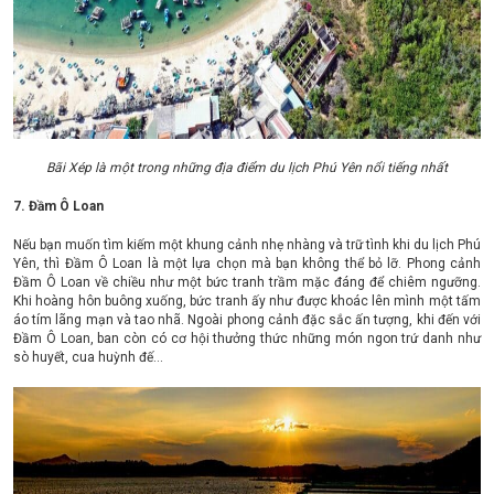
Bãi Xép là một trong những địa điểm du lịch Phú Yên nổi tiếng nhất
7. Đầm Ô Loan
Nếu bạn muốn tìm kiếm một khung cảnh nhẹ nhàng và trữ tình khi du lịch Phú
Yên, thì Đầm Ô Loan là một lựa chọn mà bạn không thể bỏ lỡ. Phong cảnh
Đầm Ô Loan về chiều như một bức tranh trầm mặc đáng để chiêm ngưỡng.
Khi hoàng hôn buông xuống, bức tranh ấy như được khoác lên mình một tấm
áo tím lãng mạn và tao nhã. Ngoài phong cảnh đặc sắc ấn tượng, khi đến với
Đầm Ô Loan, ban còn có cơ hội thưởng thức những món ngon trứ danh như
sò huyết, cua huỳnh đế…