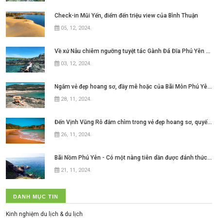
Check-in Mũi Yến, điểm đến triệu view của Bình Thuận
05, 12, 2024
.
Về xứ Nẫu chiêm ngưỡng tuyệt tác Gành Đá Đĩa Phú Yên đẹp như mơ ngay thôi nào
03, 12, 2024
.
Ngắm vẻ đẹp hoang sơ, đầy mê hoặc của Bãi Môn Phú Yên ở xứ hoa vàng cỏ xanh
28, 11, 2024
.
Đến Vịnh Vũng Rô đắm chìm trong vẻ đẹp hoang sơ, quyến rũ của
26, 11, 2024
.
Bãi Nồm Phú Yên - Có một nàng tiên dần được đánh thức ở xứ hoa vàng cỏ xanh
21, 11, 2024
.
DANH MỤC TIN
Kinh nghiệm du lịch & du lịch