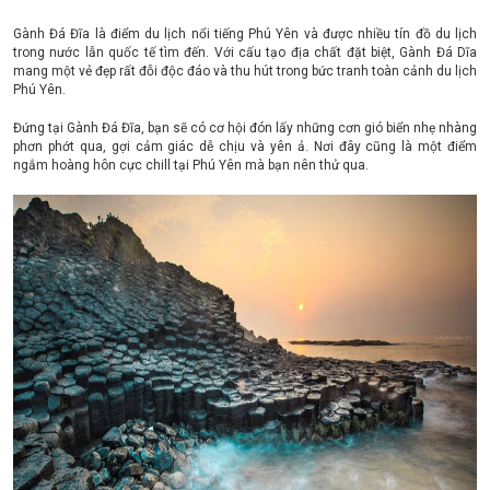
Gành Đá Đĩa là điểm du lịch nổi tiếng Phú Yên và được nhiều tín đồ du lịch
trong nước lẫn quốc tế tìm đến. Với cấu tạo địa chất đặt biệt, Gành Đá Dĩa
mang một vẻ đẹp rất đỗi độc đáo và thu hút trong bức tranh toàn cảnh du lịch
Phú Yên.
Đứng tại Gành Đá Đĩa, bạn sẽ có cơ hội đón lấy những cơn gió biển nhẹ nhàng
phơn phớt qua, gợi cảm giác dễ chịu và yên ả. Nơi đây cũng là một điểm
ngắm hoàng hôn cực chill tại Phú Yên mà bạn nên thử qua.