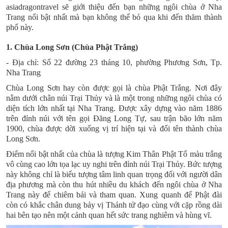
asiadragontravel sẽ giới thiệu đến bạn những ngôi chùa ở Nha
Trang nổi bật nhất mà bạn không thể bỏ qua khi đến thăm thành
phố này.
1. Chùa Long Sơn (Chùa Phật Trắng)
- Địa chỉ: Số 22 đường 23 tháng 10, phường Phương Sơn, Tp.
Nha Trang
Chùa Long Sơn
hay còn được gọi là chùa Phật Trắng. Nơi đây
nằm dưới chân núi Trại Thủy và là một trong những ngôi chùa có
diện tích lớn nhất tại Nha Trang. Được xây dựng vào năm 1886
trên đỉnh núi với tên gọi Đăng Long Tự, sau trận bão lớn năm
1900, chùa được dời xuống vị trí hiện tại và đổi tên thành chùa
Long Sơn.
Điểm nổi bật nhất của chùa là tượng
Kim Thân Phật Tổ
màu trắng
vô cùng cao lớn tọa lạc uy nghi trên đỉnh núi Trại Thủy. Bức tượng
này không chỉ là biểu tượng tâm linh quan trọng đối với người dân
địa phương mà còn thu hút nhiều du khách đến ngôi chùa ở Nha
Trang này để chiêm bái và tham quan. Xung quanh đế Phật đài
còn có khắc chân dung bảy vị Thánh tử đạo cùng với cặp rồng dài
hai bên tạo nên một cảnh quan hết sức trang nghiêm và hùng vĩ.