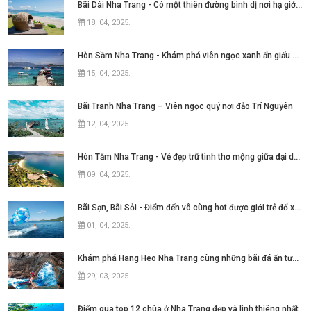
Bãi Dài Nha Trang - Có một thiên đường bình dị nơi hạ giới với biển xanh cát trắng quanh năm sóng xô bờ
18, 04, 2025
.
Hòn Sầm Nha Trang - Khám phá viên ngọc xanh ẩn giấu giữa vịnh Nha Phu
15, 04, 2025
.
Bãi Tranh Nha Trang – Viên ngọc quý nơi đảo Trí Nguyên
12, 04, 2025
.
Hòn Tằm Nha Trang - Vẻ đẹp trữ tình thơ mộng giữa đại dương xanh ngát
09, 04, 2025
.
Bãi Sạn, Bãi Sỏi - Điểm đến vô cùng hot được giới trẻ đổ xô tìm kiếm tại thành
01, 04, 2025
.
Khám phá Hang Heo Nha Trang cùng những bãi đá ấn tượng
29, 03, 2025
.
Điểm qua top 12 chùa ở Nha Trang đẹp và linh thiêng nhất