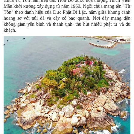
Chùa Từ Tôn
nằm trên đảo Hòn Đỏ được hòa thượng Thích Viên
Mãn khởi xướng xây dựng từ năm 1960. Ngôi chùa mang tên "Từ
Tôn" theo danh hiệu của Đức Phật Di Lặc, nằm giữa khung cảnh
hoang sơ với núi đá và cây cỏ bao quanh. Nơi đây mang đến
không gian yên bình và thanh tịnh, thu hút nhiều phật tử và du
khách.