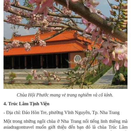
Chùa Hội Phước mang vẻ trang nghiêm và cổ kính.
4. Trúc Lâm Tịnh Viện
- Địa chỉ: Đảo Hòn Tre, phường Vĩnh Nguyên, Tp. Nha Trang
Một trong những ngôi chùa ở Nha Trang nổi tiếng linh thiêng mà
asiadragontravel muốn giới thiệu đến bạn đó là chùa
Trúc Lâm