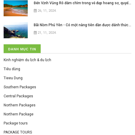
Đến Vịnh Vũng Rô đắm chìm trong vẻ đẹp hoang sơ, quyến rũ của
26, 11, 2024
.
Bãi Nồm Phú Yên - Có một nàng tiên dần được đánh thức ở xứ hoa vàng cỏ xanh
21, 11, 2024
.
DANH MỤC TIN
Kinh nghiệm du lịch & du lịch
Tiêu dùng
Tieeu Dung
Southern Packages
Central Packages
Northern Packages
Northern Package
Package tours
PACKAGE TOURS