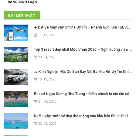
ĐĂNG BÌNH LUẬN
BÀI MỚI NHẤT
✈️ Đặt Vé Máy Bay Online Uy Tín – Nhanh Gọn, Giá Tốt, An Tâm Mỗi Hành Trình!
11, 11, 2025
.
Top 3 resort đẹp nhất Mộc Châu 2026 – Nghỉ dưỡng view núi cực chill không thể bỏ lỡ
20, 04, 2026
.
🚗 Kinh Nghiệm Đặt Xe Sân Bay Nội Bài Giá Rẻ, Uy Tín Nhất Hiện Nay
10, 11, 2025
.
Resort Ngọc Sương Nha Trang - Điểm check in rần rần của những tín đồ mê phim Việt
24, 04, 2025
.
Ngất ngây trước vẻ đẹp thơ mộng của khu bảo tồn biển Hòn Mun Nha Trang
22, 04, 2025
.