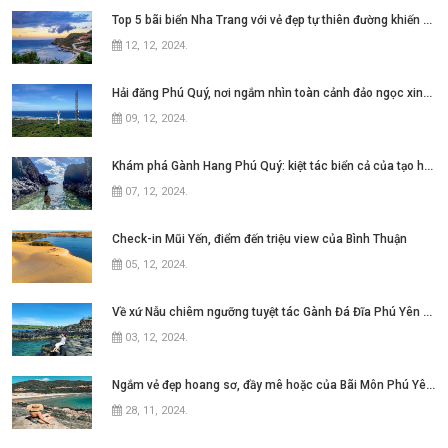
Top 5 bãi biển Nha Trang với vẻ đẹp tự thiên đường khiến bao người thương nhớ
12, 12, 2024
.
Hải đăng Phú Quý, nơi ngắm nhìn toàn cảnh đảo ngọc xinh đẹp
09, 12, 2024
.
Khám phá Gành Hang Phú Quý: kiệt tác biển cả của tạo hóa
07, 12, 2024
.
Check-in Mũi Yến, điểm đến triệu view của Bình Thuận
05, 12, 2024
.
Về xứ Nẫu chiêm ngưỡng tuyệt tác Gành Đá Đĩa Phú Yên đẹp như mơ ngay thôi nào
03, 12, 2024
.
Ngắm vẻ đẹp hoang sơ, đầy mê hoặc của Bãi Môn Phú Yên ở xứ hoa vàng cỏ xanh
28, 11, 2024
.