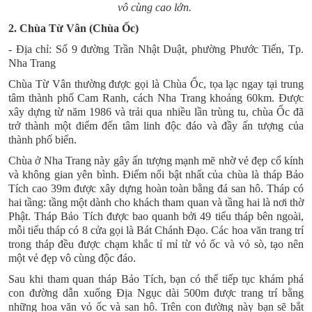
vô cùng cao lớn.
2. Chùa Từ Vân (Chùa Ốc)
- Địa chỉ: Số 9 đường Trần Nhật Duật, phường Phước Tiến, Tp.
Nha Trang
Chùa Từ Vân
thường được gọi là Chùa Ốc, tọa lạc ngay tại trung
tâm thành phố Cam Ranh, cách Nha Trang khoảng 60km. Được
xây dựng từ năm 1986 và trải qua nhiều lần trùng tu, chùa Ốc đã
trở thành một điểm đến tâm linh độc đáo và đầy ấn tượng của
thành phố biển.
Chùa ở Nha Trang này gây ấn tượng mạnh mẽ nhờ vẻ đẹp cổ kính
và không gian yên bình. Điểm nổi bật nhất của chùa là tháp Bảo
Tích cao 39m được xây dựng hoàn toàn bằng đá san hô. Tháp có
hai tầng: tầng một dành cho khách tham quan và tầng hai là nơi thờ
Phật. Tháp Bảo Tích được bao quanh bởi 49 tiểu tháp bên ngoài,
mỗi tiểu tháp có 8 cửa gọi là Bát Chánh Đạo. Các hoa văn trang trí
trong tháp đều được chạm khắc tỉ mỉ từ vỏ ốc và vỏ sò, tạo nên
một vẻ đẹp vô cùng độc đáo.
Sau khi tham quan tháp Bảo Tích, bạn có thể tiếp tục khám phá
con đường dẫn xuống Địa Ngục dài 500m được trang trí bằng
những hoa văn vỏ ốc và san hô. Trên con đường này bạn sẽ bắt