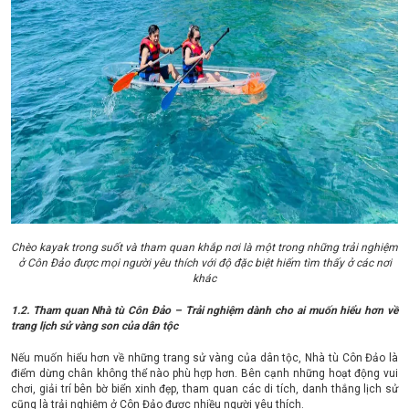
Chèo kayak
trong suốt và tham quan khắp nơi là một trong những trải nghiệm
ở Côn Đảo được mọi người yêu thích với độ đặc biệt hiếm tìm thấy ở các nơi
khác
1.2. Tham quan Nhà tù Côn Đảo – Trải nghiệm dành cho ai muốn hiểu hơn về
trang lịch sử vàng son của dân tộc
Nếu muốn hiểu hơn về những trang sử vàng của dân tộc, Nhà tù Côn Đảo là
điểm dừng chân không thể nào phù hợp hơn. Bên cạnh những hoạt động vui
chơi, giải trí bên bờ biển xinh đẹp, tham quan các di tích, danh thắng lịch sử
cũng là trải nghiệm ở Côn Đảo được nhiều người yêu thích.