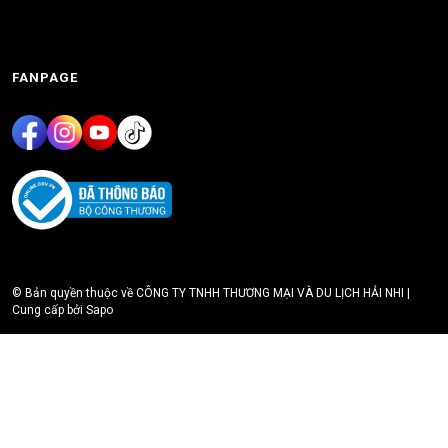
FANPAGE
© Bản quyền thuộc về CÔNG TY TNHH THƯƠNG MẠI VÀ DU LỊCH HẢI NHI |
Cung cấp bởi Sapo