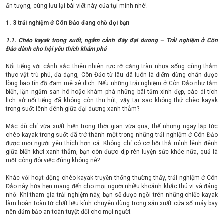
ấn tượng, cùng lưu lại bài viết này của tụi mình nhé!
1. 3 trải nghiệm ở Côn Đảo đang chờ đợi bạn
1.1. Chèo kayak trong suốt, ngắm cảnh đáy đại dương – Trải nghiệm ở Côn
Đảo dành cho hội yêu thích khám phá
Nổi tiếng với cảnh sắc thiên nhiên rực rỡ căng tràn nhựa sống cùng thảm
thực vật trù phú, đa dạng, Côn Đảo từ lâu đã luôn là điểm dừng chân được
lòng bao tín đồ đam mê xê dịch. Nếu những trải nghiệm ở Côn Đảo như tắm
biển, lặn ngắm san hô hoặc khám phá những bãi tắm xinh đẹp, các di tích
lịch sử nổi tiếng đã không còn thu hút, vậy tại sao không thử chèo kayak
trong suốt lênh đênh giữa đại dương xanh thẳm?
Mặc dù chỉ vừa xuất hiện trong thời gian vừa qua, thế nhưng ngay lập tức
chèo kayak trong suốt đã trở thành một trong những trải nghiệm ở Côn Đảo
được mọi người yêu thích hơn cả. Không chỉ có cơ hội thả mình lênh đênh
giữa biển khơi xanh thẳm, bạn còn được dịp rèn luyện sức khỏe nữa, quả là
một công đôi việc đúng không nè?
Khác với hoạt động chèo kayak truyền thống thường thấy, trải nghiệm ở Côn
Đảo này hứa hẹn mang đến cho mọi người nhiều khoảnh khắc thú vị và đáng
nhớ. Khi tham gia trải nghiệm này, bạn sẽ được ngồi trên những chiếc kayak
làm hoàn toàn từ chất liệu kính chuyên dùng trong sản xuất cửa sổ máy bay
nên đảm bảo an toàn tuyệt đối cho mọi người.