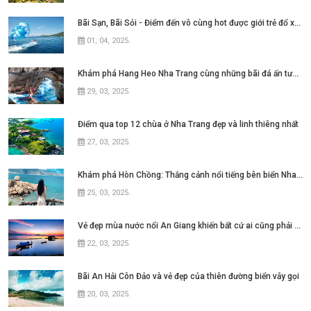
Bãi Sạn, Bãi Sỏi - Điểm đến vô cùng hot được giới trẻ đổ xô tìm kiếm tại thành
01, 04, 2025
.
Khám phá Hang Heo Nha Trang cùng những bãi đá ấn tượng
29, 03, 2025
.
Điểm qua top 12 chùa ở Nha Trang đẹp và linh thiêng nhất
27, 03, 2025
.
Khám phá Hòn Chồng: Thắng cảnh nổi tiếng bên biển Nha Trang
25, 03, 2025
.
Vẻ đẹp mùa nước nổi An Giang khiến bất cứ ai cũng phải say lòng
22, 03, 2025
.
Bãi An Hải Côn Đảo và vẻ đẹp của thiên đường biển vẫy gọi
20, 03, 2025
.