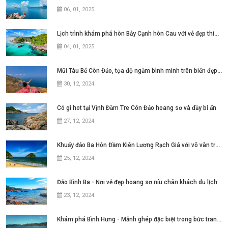
06, 01, 2025
.
Lịch trình khám phá hòn Bảy Cạnh hòn Cau với vẻ đẹp thiên nhiên hoang sơ
04, 01, 2025
.
Mũi Tàu Bể Côn Đảo, tọa độ ngắm bình minh trên biển đẹp mê hồn
30, 12, 2024
.
Có gì hot tại Vịnh Đầm Tre Côn Đảo hoang sơ và đầy bí ẩn
27, 12, 2024
.
Khuấy đảo Ba Hòn Đầm Kiên Lương Rạch Giá với vô vàn trải nghiệm
25, 12, 2024
.
Đảo Bình Ba - Nơi vẻ đẹp hoang sơ níu chân khách du lịch
23, 12, 2024
.
Khám phá Bình Hưng - Mảnh ghép đặc biệt trong bức tranh Tứ Bình tại Nha Trang