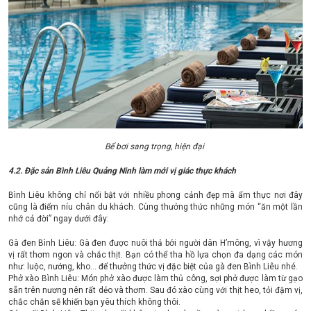
Bể bơi sang trọng, hiện đại
4.2. Đặc sản Bình Liêu Quảng Ninh làm mới vị giác thực khách
Bình Liêu không chỉ nổi bật với nhiều phong cảnh đẹp mà ẩm thực nơi đây
cũng là điểm níu chân du khách. Cùng thưởng thức những món “ăn một lần
nhớ cả đời” ngay dưới đây:
Gà đen Bình Liêu: Gà đen được nuôi thả bởi người dân H’mông, vì vậy hương
vị rất thơm ngon và chắc thịt. Bạn có thể tha hồ lựa chọn đa dạng các món
như: luộc, nướng, kho… để thưởng thức vị đặc biệt của gà đen Bình Liêu nhé.
Phở xào Bình Liêu: Món phở xào được làm thủ công, sợi phở được làm từ gạo
sẵn trên nương nên rất dẻo và thơm. Sau đó xào cùng với thịt heo, tỏi đậm vị,
chắc chắn sẽ khiến bạn yêu thích không thôi.