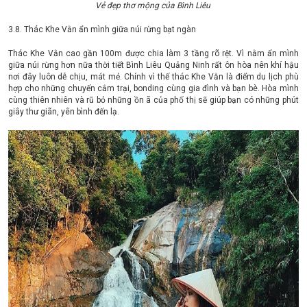
Vẻ đẹp thơ mộng của Bình Liêu
3.8. Thác Khe Vằn ẩn mình giữa núi rừng bạt ngàn
Thác Khe Vằn cao gần 100m được chia làm 3 tầng rõ rệt. Vì nằm ẩn mình
giữa núi rừng hơn nữa thời tiết Bình Liêu Quảng Ninh rất ôn hòa nên khí hậu
nơi đây luôn dễ chịu, mát mẻ. Chính vì thế thác Khe Vằn là điểm du lịch phù
hợp cho những chuyến cắm trại, bonding cùng gia đình và bạn bè. Hòa mình
cùng thiên nhiên và rũ bỏ những ồn ã của phố thị sẽ giúp bạn có những phút
giây thư giãn, yên bình đến lạ.