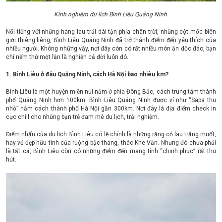
Kinh nghiệm du lịch Bình Liêu Quảng Ninh
Nổi tiếng với những hàng lau trải dài tận phía chân trời, những cột mốc biên
giới thiêng liêng, Bình Liêu Quảng Ninh đã trở thành điểm đến yêu thích của
nhiều người. Không những vậy, nơi đây còn có rất nhiều món ăn độc đáo, bạn
chỉ nếm thử một lần là nghiện cả đời luôn đó.
1. Bình Liêu ở đâu Quảng Ninh, cách Hà Nội bao nhiêu km?
Bình Liêu là một huyện miền núi nằm ở phía Đông Bắc, cách trung tâm thành
phố Quảng Ninh hơn 100km. Bình Liêu Quảng Ninh được ví như “Sapa thu
nhỏ” nằm cách thành phố Hà Nội gần 300km. Nơi đây là địa điểm check in
cực chill cho những bạn trẻ đam mê du lịch, trải nghiệm.
Điểm nhấn của du lịch Bình Liêu có lẽ chính là những rặng cỏ lau trắng muốt,
hay vẻ đẹp hữu tình của ruộng bậc thang, thác Khe Vằn. Nhưng đó chưa phải
là tất cả, Bình Liêu còn có những điểm đến mang tính “chinh phục” rất thu
hút.