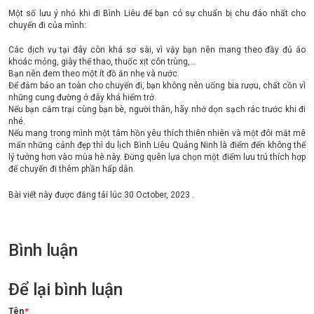
Một số lưu ý nhỏ khi đi Bình Liêu để bạn có sự chuẩn bị chu đáo nhất cho
chuyến đi của mình:
Các dịch vụ tại đây còn khá sơ sài, vì vậy bạn nên mang theo đầy đủ áo
khoác mỏng, giày thể thao, thuốc xịt côn trùng,...
Bạn nên đem theo một ít đồ ăn nhẹ và nước.
Để đảm bảo an toàn cho chuyến đi, bạn không nên uống bia rượu, chất cồn vì
những cung đường ở đây khá hiểm trở.
Nếu bạn cắm trại cùng bạn bè, người thân, hãy nhớ dọn sạch rác trước khi đi
nhé.
Nếu mang trong mình một tâm hồn yêu thích thiên nhiên và một đôi mắt mê
mẩn những cảnh đẹp thì du lịch Bình Liêu Quảng Ninh là điểm đến không thể
lý tưởng hơn vào mùa hè này. Đừng quên lựa chọn một điểm lưu trú thích hợp
để chuyến đi thêm phần hấp dẫn.
Bài viết này được đăng tải lúc
30 October, 2023
.
Bình luận
Để lại bình luận
Tên
*