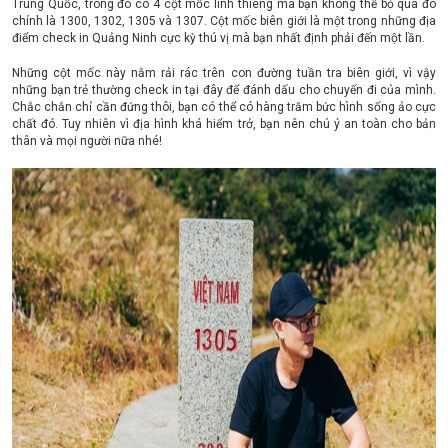
Trung Quốc, trong đó có 4 cột mốc linh thiêng mà bạn không thể bỏ qua đó
chính là 1300, 1302, 1305 và 1307. Cột mốc biên giới là một trong những địa
điểm check in Quảng Ninh cực kỳ thú vị mà bạn nhất định phải đến một lần.
Những cột mốc này nằm rải rác trên con đường tuần tra biên giới, vì vậy
những bạn trẻ thường check in tại đây để đánh dấu cho chuyến đi của mình.
Chắc chắn chỉ cần đứng thôi, bạn có thể có hàng trăm bức hình sống ảo cực
chất đó. Tuy nhiên vì địa hình khá hiểm trở, bạn nên chú ý an toàn cho bản
thân và mọi người nữa nhé!