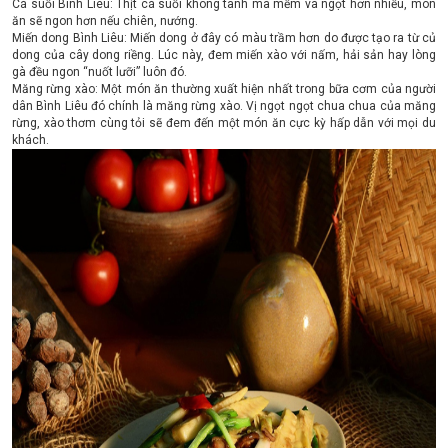
Cá suối Bình Liêu: Thịt cá suối không tanh mà mềm và ngọt hơn nhiều, món
ăn sẽ ngon hơn nếu chiên, nướng.
Miến dong Bình Liêu: Miến dong ở đây có màu trầm hơn do được tạo ra từ củ
dong của cây dong riềng. Lúc này, đem miến xào với nấm, hải sản hay lòng
gà đều ngon “nuốt lưỡi” luôn đó.
Măng rừng xào: Một món ăn thường xuất hiện nhất trong bữa cơm của người
dân Bình Liêu đó chính là măng rừng xào. Vị ngọt ngọt chua chua của măng
rừng, xào thơm cùng tỏi sẽ đem đến một món ăn cực kỳ hấp dẫn với mọi du
khách.