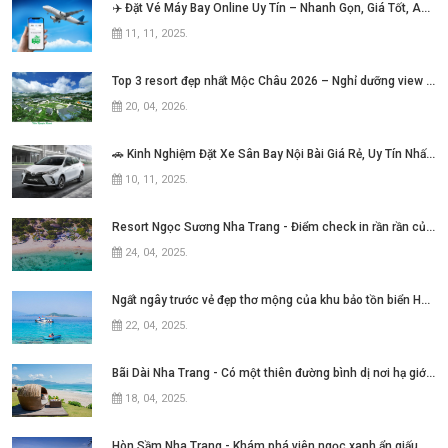
✈️ Đặt Vé Máy Bay Online Uy Tín – Nhanh Gọn, Giá Tốt, An Tâm Mỗi Hành Trình!
11, 11, 2025
.
Top 3 resort đẹp nhất Mộc Châu 2026 – Nghỉ dưỡng view núi cực chill không thể bỏ lỡ
20, 04, 2026
.
🚗 Kinh Nghiệm Đặt Xe Sân Bay Nội Bài Giá Rẻ, Uy Tín Nhất Hiện Nay
10, 11, 2025
.
Resort Ngọc Sương Nha Trang - Điểm check in rần rần của những tín đồ mê phim Việt
24, 04, 2025
.
Ngất ngây trước vẻ đẹp thơ mộng của khu bảo tồn biển Hòn Mun Nha Trang
22, 04, 2025
.
Bãi Dài Nha Trang - Có một thiên đường bình dị nơi hạ giới với biển xanh cát trắng quanh năm sóng xô bờ
18, 04, 2025
.
Hòn Sầm Nha Trang - Khám phá viên ngọc xanh ẩn giấu giữa vịnh Nha Phu