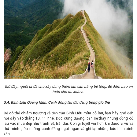
Giờ đây, người ta đã cho xây dựng thêm lan can bằng bê tông, để đảm bảo an
toàn cho du khách.
3.4. Bình Liêu Quảng Ninh: Cánh đồng lau dịu dàng trong gió thu
Để có thể chiêm ngưỡng vẻ đẹp của Bình Liêu mùa cỏ lau, bạn hãy ghé đến
nơi đây vào tháng 10, 11 nhé. Dọc cung đường, bạn sẽ thấy những đồng cỏ
lau vào mùa đẹp như tranh vẽ, trải dài. Còn gì tuyệt vời hơn khi được vi vu và
thả mình giữa những cánh đồng ngút ngàn và ghi lại những bức hình xinh
xắn.