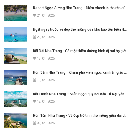
Resort Ngọc Sương Nha Trang - Điểm check in rần rần của những tín đồ mê phim Việt
24, 04, 2025
.
Ngất ngây trước vẻ đẹp thơ mộng của khu bảo tồn biển Hòn Mun Nha Trang
22, 04, 2025
.
Bãi Dài Nha Trang - Có một thiên đường bình dị nơi hạ giới với biển xanh cát trắng quanh năm sóng xô bờ
18, 04, 2025
.
Hòn Sầm Nha Trang - Khám phá viên ngọc xanh ẩn giấu giữa vịnh Nha Phu
15, 04, 2025
.
Bãi Tranh Nha Trang – Viên ngọc quý nơi đảo Trí Nguyên
12, 04, 2025
.
Hòn Tằm Nha Trang - Vẻ đẹp trữ tình thơ mộng giữa đại dương xanh ngát
09, 04, 2025
.