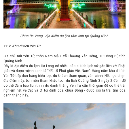
Chùa Ba Vàng - địa điểm du lịch tâm linh tại Quảng Ninh
11.2. Khu di tích Yên Tử
Địa chỉ: núi Yên Tử, thôn Nam Mẫu, xã Thượng Yên Công, TP Uông Bí, tỉnh
Quảng Ninh
Đây là địa điểm du lịch Hạ Long có nhiều các di tích lịch sử gắn liền với Phật
giáo và được mệnh danh là “đất tổ Phật giáo Việt Nam”. Hàng năm khu di tích
Yên Tử tiếp đón hàng triệu lượt du khách tham quan, vãn cảnh. Nếu lựa chọn
địa điểm này, bạn nên tham khảo tour du lịch Quảng Ninh 3 ngày 2 đêm để
có thể đảm bảo lịch trình do danh thắng Yên Tử cần thời gian để có thể trải
nghiệm hết vẻ đẹp và đi tới đỉnh của chùa Đồng - được coi là trái tim của
danh thắng này.