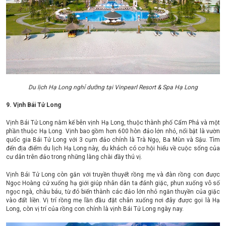
Du lịch Hạ Long nghỉ dưỡng tại Vinpearl Resort & Spa Hạ Long
9. Vịnh Bái Tử Long
Vịnh Bái Tử Long nằm kế bên vịnh Hạ Long, thuộc thành phố Cẩm Phả và một
phần thuộc Hạ Long. Vịnh bao gồm hơn 600 hòn đảo lớn nhỏ, nổi bật là vườn
quốc gia Bái Tử Long với 3 cụm đảo chính là Trà Ngọ, Ba Mùn và Sậu. Tìm
đến địa điểm du lịch Hạ Long này, du khách có cơ hội hiểu về cuộc sống của
cư dân trên đảo trong những làng chài đầy thú vị.
Vịnh Bái Tử Long còn gắn với truyền thuyết rồng mẹ và đàn rồng con được
Ngọc Hoàng cử xuống hạ giới giúp nhân dân ta đánh giặc, phun xuống vô số
ngọc ngà, châu báu, từ đó biến thành các đảo lớn nhỏ ngăn thuyền của giặc
vào đất liền. Vị trí rồng mẹ lần đầu đặt chân xuống nơi đây được gọi là Hạ
Long, còn vị trí của rồng con chính là vịnh Bái Tử Long ngày nay.