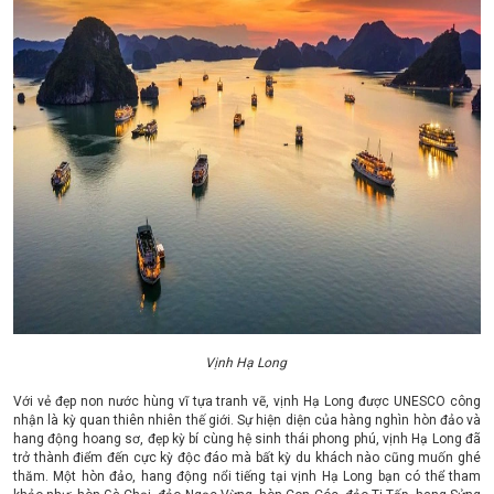
Vịnh Hạ Long
Với vẻ đẹp non nước hùng vĩ tựa tranh vẽ, vịnh Hạ Long được UNESCO công
nhận là kỳ quan thiên nhiên thế giới. Sự hiện diện của hàng nghìn hòn đảo và
hang động hoang sơ, đẹp kỳ bí cùng hệ sinh thái phong phú, vịnh Hạ Long đã
trở thành điểm đến cực kỳ độc đáo mà bất kỳ du khách nào cũng muốn ghé
thăm. Một hòn đảo, hang động nổi tiếng tại vịnh Hạ Long bạn có thể tham