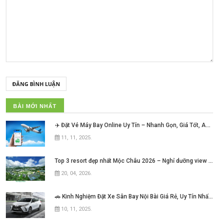
ĐĂNG BÌNH LUẬN
BÀI MỚI NHẤT
✈️ Đặt Vé Máy Bay Online Uy Tín – Nhanh Gọn, Giá Tốt, An Tâm Mỗi Hành Trình!
11, 11, 2025
.
Top 3 resort đẹp nhất Mộc Châu 2026 – Nghỉ dưỡng view núi cực chill không thể bỏ lỡ
20, 04, 2026
.
🚗 Kinh Nghiệm Đặt Xe Sân Bay Nội Bài Giá Rẻ, Uy Tín Nhất Hiện Nay
10, 11, 2025
.