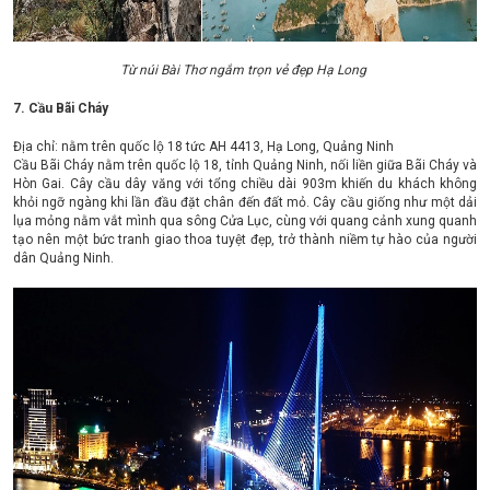
Từ núi Bài Thơ ngắm trọn vẻ đẹp Hạ Long
7. Cầu Bãi Cháy
Địa chỉ: nằm trên quốc lộ 18 tức AH 4413, Hạ Long, Quảng Ninh
Cầu Bãi Cháy nằm trên quốc lộ 18, tỉnh Quảng Ninh, nối liền giữa Bãi Cháy và
Hòn Gai. Cây cầu dây văng với tổng chiều dài 903m khiến du khách không
khỏi ngỡ ngàng khi lần đầu đặt chân đến đất mỏ. Cây cầu giống như một dải
lụa mỏng nằm vắt mình qua sông Cửa Lục, cùng với quang cảnh xung quanh
tạo nên một bức tranh giao thoa tuyệt đẹp, trở thành niềm tự hào của người
dân Quảng Ninh.