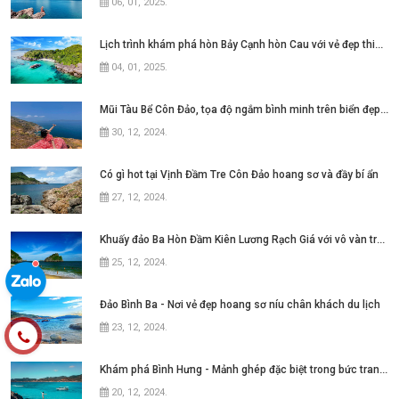
06, 01, 2025
.
Lịch trình khám phá hòn Bảy Cạnh hòn Cau với vẻ đẹp thiên nhiên hoang sơ
04, 01, 2025
.
Mũi Tàu Bể Côn Đảo, tọa độ ngắm bình minh trên biển đẹp mê hồn
30, 12, 2024
.
Có gì hot tại Vịnh Đầm Tre Côn Đảo hoang sơ và đầy bí ẩn
27, 12, 2024
.
Khuấy đảo Ba Hòn Đầm Kiên Lương Rạch Giá với vô vàn trải nghiệm
25, 12, 2024
.
Đảo Bình Ba - Nơi vẻ đẹp hoang sơ níu chân khách du lịch
23, 12, 2024
.
Khám phá Bình Hưng - Mảnh ghép đặc biệt trong bức tranh Tứ Bình tại Nha Trang
20, 12, 2024
.