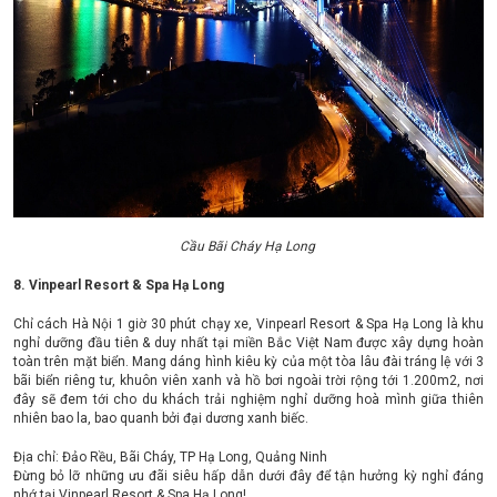
Cầu Bãi Cháy Hạ Long
8. Vinpearl Resort & Spa Hạ Long
Chỉ cách Hà Nội 1 giờ 30 phút chạy xe, Vinpearl Resort & Spa Hạ Long là khu
nghỉ dưỡng đầu tiên & duy nhất tại miền Bắc Việt Nam được xây dựng hoàn
toàn trên mặt biển. Mang dáng hình kiêu kỳ của một tòa lâu đài tráng lệ với 3
bãi biển riêng tư, khuôn viên xanh và hồ bơi ngoài trời rộng tới 1.200m2, nơi
đây sẽ đem tới cho du khách trải nghiệm nghỉ dưỡng hoà mình giữa thiên
nhiên bao la, bao quanh bởi đại dương xanh biếc.
Địa chỉ: Đảo Rều, Bãi Cháy, TP Hạ Long, Quảng Ninh
Đừng bỏ lỡ những ưu đãi siêu hấp dẫn dưới đây để tận hưởng kỳ nghỉ đáng
nhớ tại Vinpearl Resort & Spa Hạ Long!