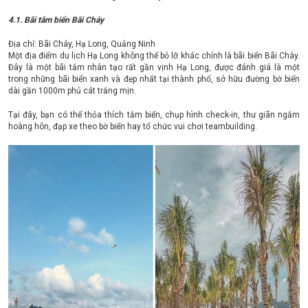
4.1. Bãi tắm biển Bãi Cháy
Địa chỉ: Bãi Cháy, Hạ Long, Quảng Ninh
Một địa điểm du lịch Hạ Long không thể bỏ lỡ khác chính là bãi biển Bãi Cháy.
Đây là một bãi tắm nhân tạo rất gần vịnh Hạ Long, được đánh giá là một
trong những bãi biển xanh và đẹp nhất tại thành phố, sở hữu đường bờ biển
dài gần 1000m phủ cát trắng mịn.
Tại đây, bạn có thể thỏa thích tắm biển, chụp hình check-in, thư giãn ngắm
hoàng hôn, đạp xe theo bờ biển hay tổ chức vui chơi teambuilding.