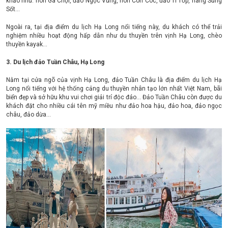
khảo như: hòn Gà Chọi, đảo Ngọc Vừng, hòn Con Cóc, đảo Ti Tốp, hang Sửng
Sốt...
Ngoài ra, tại địa điểm du lịch Hạ Long nổi tiếng này, du khách có thể trải
nghiệm nhiều hoạt động hấp dẫn như du thuyền trên vịnh Hạ Long, chèo
thuyền kayak…
3. Du lịch đảo Tuần Châu, Hạ Long
Nằm tại cửa ngõ của vịnh Hạ Long, đảo Tuần Châu là địa điểm du lịch Hạ
Long nổi tiếng với hệ thống cảng du thuyền nhân tạo lớn nhất Việt Nam, bãi
biển đẹp và sở hữu khu vui chơi giải trí độc đáo… Đảo Tuần Châu còn được du
khách đặt cho nhiều cái tên mỹ miều như đảo hoa hậu, đảo hoa, đảo ngọc
châu, đảo dừa…