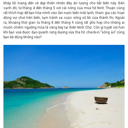
khắp lối mang đến vẻ đẹp thiên nhiên đầy ấn tượng cho bãi biển này. Bên
cạnh đó, từ tháng 4 đến tháng 5 với cái nóng của mùa hè Ninh Thuận cũng
rất thích hợp để bạn hòa mình vào làn nước biển mát lạnh, tham gia các hoạt
động vui chơi trên biển, tạm tránh xa cuộc sống xô bồ của thành thị. Ngoài
ra, khoảng thời gian từ tháng 8 đến tháng 9 cũng rất phù hợp cho những ai
muốn chiêm ngưỡng mùa lá vàng bay tại Biển Ninh Chữ. Còn gì tuyệt vời hơn
khi bạn vừa được dạo quanh rừng dương vừa tha hồ check-in "sống ảo" cùng
bạn bè đúng không nào?