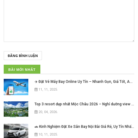
ĐĂNG BÌNH LUẬN
BÀI MỚI NHẤT
✈️ Đặt Vé Máy Bay Online Uy Tín – Nhanh Gọn, Giá Tốt, An Tâm Mỗi Hành Trình!
11, 11, 2025
.
Top 3 resort đẹp nhất Mộc Châu 2026 – Nghỉ dưỡng view núi cực chill không thể bỏ lỡ
20, 04, 2026
.
🚗 Kinh Nghiệm Đặt Xe Sân Bay Nội Bài Giá Rẻ, Uy Tín Nhất Hiện Nay
10, 11, 2025
.