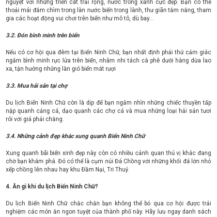
nguyệt với những triền cát trải rộng, nước trong xanh cực đẹp. Bạn có thể
thoải mái đắm chìm trong làn nước biển trong lành, thư giãn tắm nắng, tham
gia các hoạt động vui chơi trên biển như mô tô, dù bay…
3.2. Đón bình minh trên biển
Nếu có cơ hội qua đêm tại Biển Ninh Chữ, bạn nhất định phải thử cảm giác
ngắm bình minh rực lửa trên biển, nhâm nhi tách cà phê dưới hàng dừa lao
xa, tận hưởng những làn gió biển mát rượi
3.3. Mua hải sản tại chợ
Du lịch Biển Ninh Chữ còn là dịp để bạn ngắm nhìn những chiếc thuyền tấp
nập quanh cảng cá, dạo quanh các chợ cá và mua những loại hải sản tươi
rói với giá phải chăng.
3.4. Những cảnh đẹp khác xung quanh Biển Ninh Chữ
Xung quanh bãi biển xinh đẹp này còn có nhiều cảnh quan thú vị khác đang
chờ bạn khám phá. Đó có thể là cụm núi Đá Chồng với những khối đá lớn nhỏ
xếp chồng lên nhau hay khu Đầm Nại, Tri Thuỷ.
4. Ăn gì khi du lịch Biển Ninh Chữ?
Du lịch Biển Ninh Chữ chắc chắn bạn không thể bỏ qua cơ hội được trải
nghiệm các món ăn ngon tuyệt của thành phố này. Hãy lưu ngay danh sách