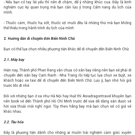
- Nếu bạn có tay lái yếu thì nên đi chậm, để ý những khúc cua. Đây là kinh
nghiệm cực kỳ quan trọng mà bạn cần lưu ý trong Cẩm nang du lịch của
mình.
- Thuốc cảm, thuốc hạ sốt, thuốc xịt muỗi đều là những thứ mà bạn không
thể thiếu trong hành trình du lịch của mình
2. Hướng dẫn di chuyển đến Biển Ninh Chữ
Bạn có thể lựa chọn nhiều phương tiện khác để di chuyển đến Biển Ninh Chữ.
2.1. Máy bay
Hiện nay, Thành phố Phan Rang vẫn chưa có sân bay riêng nên bạn sẽ phải di
chuyển đến sân bay Cam Ranh - Nha Trang rồi tiếp tục lựa chọn xe buýt, xe
khách hoặc xe taxi để di chuyển đến Biển Ninh Chữ. Lưu ý, bạn nhớ hỏi giá
trước khi đi nhé.
Đối với những bạn ở xa như Hà Nội hay Huế thì Asiadragontravel khuyên bạn
nên book vé đến Thành phố Hồ Chí Minh trước để vừa dễ dàng săn được vé
hời vừa thoải mái nghỉ ngơi. Tùy theo hãng bay mà bạn chọn sẽ có giá vé
khác nhau.
2.2. Tàu hỏa
Đây là phương tiện dành cho những ai muốn trải nghiệm cảm giác xuyên