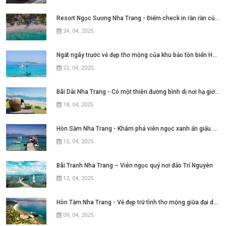
Resort Ngọc Sương Nha Trang - Điểm check in rần rần của những tín đồ mê phim Việt
24, 04, 2025
.
Ngất ngây trước vẻ đẹp thơ mộng của khu bảo tồn biển Hòn Mun Nha Trang
22, 04, 2025
.
Bãi Dài Nha Trang - Có một thiên đường bình dị nơi hạ giới với biển xanh cát trắng quanh năm sóng xô bờ
18, 04, 2025
.
Hòn Sầm Nha Trang - Khám phá viên ngọc xanh ẩn giấu giữa vịnh Nha Phu
15, 04, 2025
.
Bãi Tranh Nha Trang – Viên ngọc quý nơi đảo Trí Nguyên
12, 04, 2025
.
Hòn Tằm Nha Trang - Vẻ đẹp trữ tình thơ mộng giữa đại dương xanh ngát
09, 04, 2025
.