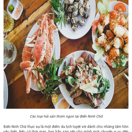
Các loại hải sản thơm ngon tại Biển Ninh Chữ
Biển Ninh Chữ thực sự là một điểm du lịch tuyệt vời dành cho những tâm hồn
yêu biển. Nếu có thời gian, bạn hãy sắp xếp cho mình một chuyến vi vu đến