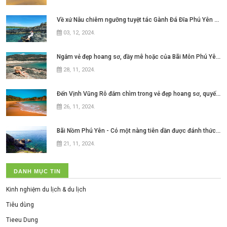
Về xứ Nẫu chiêm ngưỡng tuyệt tác Gành Đá Đĩa Phú Yên đẹp như mơ ngay thôi nào
03, 12, 2024
.
Ngắm vẻ đẹp hoang sơ, đầy mê hoặc của Bãi Môn Phú Yên ở xứ hoa vàng cỏ xanh
28, 11, 2024
.
Đến Vịnh Vũng Rô đắm chìm trong vẻ đẹp hoang sơ, quyến rũ của
26, 11, 2024
.
Bãi Nồm Phú Yên - Có một nàng tiên dần được đánh thức ở xứ hoa vàng cỏ xanh
21, 11, 2024
.
DANH MỤC TIN
Kinh nghiệm du lịch & du lịch
Tiêu dùng
Tieeu Dung