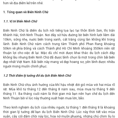
hơn về địa điểm kể trên nhé.
1. Tổng quan về Biển Ninh Chữ
1.1. Vị trí Biển Ninh Chữ
Biển Ninh Chữ là điểm du lịch nổi tiếng tọa lạc tại thôn Bình Sơn, thị trấn
Khánh Hải, tỉnh Ninh Thuận. Nơi đây sở hữu đường bờ biển hình lưỡi liềm dài
10km, sóng nhẹ, nước biển trong xanh, cát trắng cùng làn không khí trong
lành. Biển Ninh Chữ nằm cách trung tâm Thành phố Phan Rang khoảng
50km về phía Đông và cách Thành phố Hồ Chí Minh khoảng 350km nên rất
thuận lợi cho việc đi lại. Mặc dù chỉ mới được khai thác du lịch cách đây
không lâu nhưng Biển Ninh Chữ đã được bình chọn là một trong chín bãi biển
đẹp nhất Việt Nam. Bãi biển này mang vẻ đẹp hoang sơ, yên bình được nhiều
người mong muốn chinh phục.
1.2 Thời điểm lý tưởng để du lịch Biển Ninh Chữ
Biển Ninh Chữ chịu ảnh hưởng của khí hậu nhiệt đới gió mùa với hai mùa rõ
rệt. Mùa khô từ tháng 12 đến tháng 8 năm sau, mùa mưa từ tháng 9 đến
tháng 11. Ba tháng cuối năm là thời gian mà bạn nên hạn chế du lịch đến
Ninh Thuận bởi vì lúc này thường xuất hiện mưa lớn, bão.
Theo kinh nghiệm du lịch của nhiều người, từ tháng 1 đến tháng 8 là khoảng
thời gian lý tưởng để bạn du lịch Biển Ninh Chữ. Lúc này thời tiết vào mùa
xuân, cây cối đâm chồi nảy lộc, hoa nở muôn phương, những chú chim líu lo