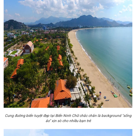
Cung đường biển tuyệt đẹp tại Biển Ninh Chữ chắc chắn là background "sống
ảo" xịn sò cho nhiều bạn trẻ