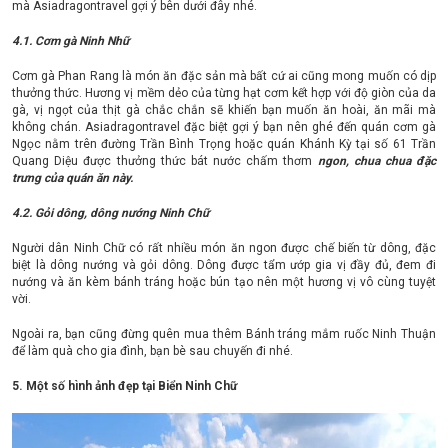
mà Asiadragontravel gợi ý bên dưới đây nhé.
4.1. Cơm gà Ninh Nhữ
Cơm gà Phan Rang là món ăn đặc sản mà bất cứ ai cũng mong muốn có dịp
thưởng thức. Hương vị mềm dẻo của từng hạt cơm kết hợp với độ giòn của da
gà, vị ngọt của thịt gà chắc chắn sẽ khiến bạn muốn ăn hoài, ăn mãi mà
không chán. Asiadragontravel đặc biệt gợi ý bạn nên ghé đến quán cơm gà
Ngọc nằm trên đường Trần Bình Trọng hoặc quán Khánh Kỳ tại số 61 Trần
Quang Diệu được thưởng thức bát nước chấm thơm
ngon, chua chua đặc
trưng của quán ăn này.
4.2. Gỏi dông, dông nướng Ninh Chữ
Người dân Ninh Chữ có rất nhiều món ăn ngon được chế biến từ dông, đặc
biệt là dông nướng và gỏi dông. Dông được tẩm ướp gia vị đầy đủ, đem đi
nướng và ăn kèm bánh tráng hoặc bún tạo nên một hương vị vô cùng tuyệt
vời.
Ngoài ra, bạn cũng đừng quên mua thêm Bánh tráng mắm ruốc Ninh Thuận
để làm quà cho gia đình, bạn bè sau chuyến đi nhé.
5. Một số hình ảnh đẹp tại Biển Ninh Chữ