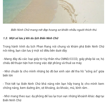
Biển Ninh Chữ mang nét đẹp hoang sơ khiến nhiều người thích thú
1.3. Một số lưu ý khi du lịch Biển Ninh Chữ
Trong hành trình du lịch Phan Rang nói chung và khám phá Biển Ninh Chữ
nói riêng, bạn cần lưu ý một số điều bên dưới đây:
- Mang đầy đủ các loại giấy tờ tùy thân như CMND/CCCD, giấy phép lái xe, hộ
chiếu để thuận tiện hơn trong việc đặt phòng và thuê xe máy
- Nhớ chuẩn bị cho mình những bộ đồ bơi xinh xắn để tha hồ "sống ảo" giữa
biển lớn
- Thời tiết tại Biển Ninh Chữ khá nắng nên bạn hãy trang bị cho mình kem
chống nắng, kem dưỡng ẩm, xịt khoáng, áo khoác, mũ, kính râm…
- Nhớ mang theo sạc dự phòng để lưu lại trọn vẹn những khoảnh khắc đẹp tại
Biển Ninh Chữ