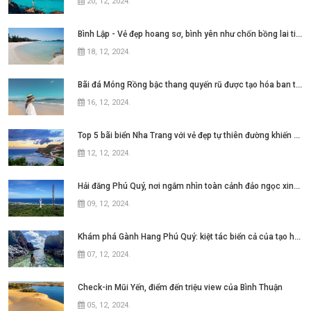
20, 12, 2024
.
Bình Lập - Vẻ đẹp hoang sơ, bình yên như chốn bồng lai tiên cảnh
18, 12, 2024
.
Bãi đá Móng Rồng bậc thang quyến rũ được tạo hóa ban tặng cho Cô Tô
16, 12, 2024
.
Top 5 bãi biển Nha Trang với vẻ đẹp tự thiên đường khiến bao người thương nhớ
12, 12, 2024
.
Hải đăng Phú Quý, nơi ngắm nhìn toàn cảnh đảo ngọc xinh đẹp
09, 12, 2024
.
Khám phá Gành Hang Phú Quý: kiệt tác biển cả của tạo hóa
07, 12, 2024
.
Check-in Mũi Yến, điểm đến triệu view của Bình Thuận
05, 12, 2024
.