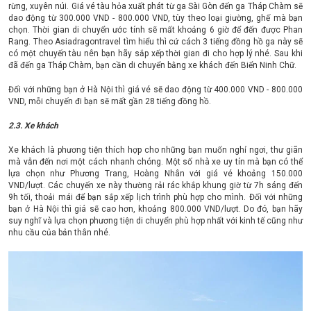
rừng, xuyên núi. Giá vé tàu hỏa xuất phát từ ga Sài Gòn đến ga Tháp Chàm sẽ
dao động từ 300.000 VND - 800.000 VND, tùy theo loại giường, ghế mà bạn
chọn. Thời gian di chuyển ước tính sẽ mất khoảng 6 giờ để đến được Phan
Rang. Theo Asiadragontravel tìm hiểu thì cứ cách 3 tiếng đồng hồ ga này sẽ
có một chuyến tàu nên bạn hãy sắp xếp thời gian đi cho hợp lý nhé. Sau khi
đã đến ga Tháp Chàm, bạn cần di chuyển bằng xe khách đến Biển Ninh Chữ.
Đối với những bạn ở Hà Nội thì giá vé sẽ dao động từ 400.000 VND - 800.000
VND, mỗi chuyến đi bạn sẽ mất gần 28 tiếng đồng hồ.
2.3. Xe khách
Xe khách là phương tiện thích hợp cho những bạn muốn nghỉ ngơi, thư giãn
mà vẫn đến nơi một cách nhanh chóng. Một số nhà xe uy tín mà bạn có thể
lựa chọn như Phương Trang, Hoàng Nhân với giá vé khoảng 150.000
VND/lượt. Các chuyến xe này thường rải rác khắp khung giờ từ 7h sáng đến
9h tối, thoải mái để bạn sắp xếp lịch trình phù hợp cho mình. Đối với những
bạn ở Hà Nội thì giá sẽ cao hơn, khoảng 800.000 VND/lượt. Do đó, bạn hãy
suy nghĩ và lựa chọn phương tiện di chuyển phù hợp nhất với kinh tế cũng như
nhu cầu của bản thân nhé.