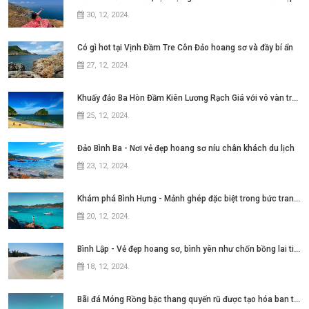
30, 12, 2024
.
Có gì hot tại Vịnh Đầm Tre Côn Đảo hoang sơ và đầy bí ẩn
27, 12, 2024
.
Khuấy đảo Ba Hòn Đầm Kiên Lương Rạch Giá với vô vàn trải nghiệm
25, 12, 2024
.
Đảo Bình Ba - Nơi vẻ đẹp hoang sơ níu chân khách du lịch
23, 12, 2024
.
Khám phá Bình Hưng - Mảnh ghép đặc biệt trong bức tranh Tứ Bình tại Nha Trang
20, 12, 2024
.
Bình Lập - Vẻ đẹp hoang sơ, bình yên như chốn bồng lai tiên cảnh
18, 12, 2024
.
Bãi đá Móng Rồng bậc thang quyến rũ được tạo hóa ban tặng cho Cô Tô