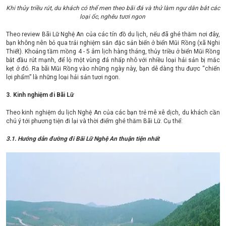
Khi thủy triều rút, du khách có thể men theo bãi đá và thử làm ngư dân bắt các
loại ốc, nghêu tươi ngon
Theo review Bãi Lữ Nghệ An của các tín đồ du lịch, nếu đã ghé thăm nơi đây,
bạn không nên bỏ qua trải nghiệm săn đặc sản biển ở biển Mũi Rồng (xã Nghi
Thiết). Khoảng tầm mồng 4 - 5 âm lịch hàng tháng, thủy triều ở biển Mũi Rồng
bắt đầu rút mạnh, để lộ một vùng đá nhấp nhô với nhiều loại hải sản bị mắc
kẹt ở đó. Ra bãi Mũi Rồng vào những ngày này, bạn dễ dàng thu được “chiến
lợi phẩm” là những loại hải sản tươi ngon.
3. Kinh nghiệm đi Bãi Lữ
Theo kinh nghiệm du lịch Nghệ An của các bạn trẻ mê xê dịch, du khách cần
chú ý tới phương tiện đi lại và thời điểm ghé thăm Bãi Lữ. Cụ thể:
3.1. Hướng dẫn đường đi Bãi Lữ Nghệ An thuận tiện nhất