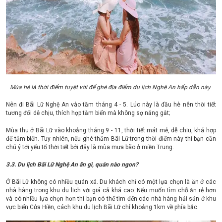
Mùa hè là thời điểm tuyệt vời để ghé địa điểm du lịch Nghệ An hấp dẫn này
Nên đi Bãi Lữ Nghệ An vào tầm tháng 4 - 5. Lúc này là đầu hè nên thời tiết
tương đối dễ chịu, thích hợp tắm biển mà không sợ nắng gắt;
Mùa thu ở Bãi Lữ vào khoảng tháng 9 - 11, thời tiết mát mẻ, dễ chịu, khá hợp
để tắm biển. Tuy nhiên, nếu ghé thăm Bãi Lữ trong thời điểm này thì bạn cần
chú ý tới yếu tố thời tiết bởi đây là mùa mưa bão ở miền Trung.
3.3. Du lịch Bãi Lữ Nghệ An ăn gì, quán nào ngon?
Ở Bãi Lữ không có nhiều quán xá. Du khách chỉ có một lựa chọn là ăn ở các
nhà hàng trong khu du lịch với giá cả khá cao. Nếu muốn tìm chỗ ăn rẻ hơn
và có nhiều lựa chọn hơn thì bạn có thể tìm đến các nhà hàng hải sản ở khu
vực biển Cửa Hiền, cách khu du lịch Bãi Lữ chỉ khoảng 1km về phía bắc.