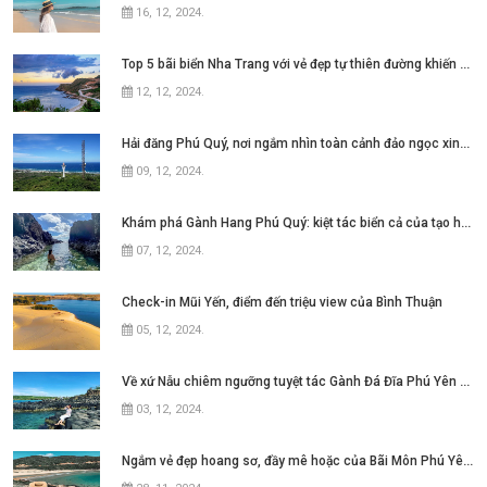
16, 12, 2024
.
Top 5 bãi biển Nha Trang với vẻ đẹp tự thiên đường khiến bao người thương nhớ
12, 12, 2024
.
Hải đăng Phú Quý, nơi ngắm nhìn toàn cảnh đảo ngọc xinh đẹp
09, 12, 2024
.
Khám phá Gành Hang Phú Quý: kiệt tác biển cả của tạo hóa
07, 12, 2024
.
Check-in Mũi Yến, điểm đến triệu view của Bình Thuận
05, 12, 2024
.
Về xứ Nẫu chiêm ngưỡng tuyệt tác Gành Đá Đĩa Phú Yên đẹp như mơ ngay thôi nào
03, 12, 2024
.
Ngắm vẻ đẹp hoang sơ, đầy mê hoặc của Bãi Môn Phú Yên ở xứ hoa vàng cỏ xanh