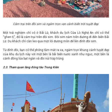
Cắm trại trên đồi sim và ngắm trọn vẹn cảnh biển trời tuyệt đẹp
Một trải nghiệm chỉ có ở Bãi Lữ, khách du lịch Cửa Lò Nghệ An chỉ có thể
“ghen tị”, đó là cắm trại trên đồi sim. Đồi sim nằm trên đường đi đến biển Bãi
Lữ. Du khách chỉ cần leo qua một lối đường mòn để lên đỉnh đồi sim.
Từ đỉnh đồi, bạn có thể phóng tầm mắt ra xa, ngắm trọn khung cảnh tuyệt đẹp
của khu du lịch này với một bên là bãi biển nước xanh như ngọc, một bên là
cánh đồng lúa bạt ngàn và đồi núi trập trùng.
2.3. Tham quan làng đóng tàu Trung Kiên