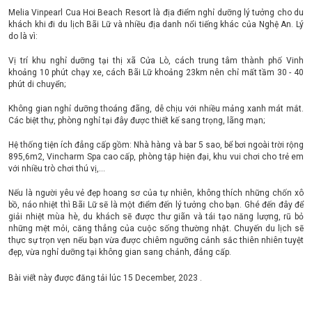
Melia Vinpearl Cua Hoi Beach Resort là địa điểm nghỉ dưỡng lý tưởng cho du
khách khi đi du lịch Bãi Lữ và nhiều địa danh nổi tiếng khác của Nghệ An. Lý
do là vì:
Vị trí khu nghỉ dưỡng tại thị xã Cửa Lò, cách trung tâm thành phố Vinh
khoảng 10 phút chạy xe, cách Bãi Lữ khoảng 23km nên chỉ mất tầm 30 - 40
phút di chuyển;
Không gian nghỉ dưỡng thoáng đãng, dễ chịu với nhiều mảng xanh mát mắt.
Các biệt thự, phòng nghỉ tại đây được thiết kế sang trọng, lãng mạn;
Hệ thống tiện ích đẳng cấp gồm: Nhà hàng và bar 5 sao, bể bơi ngoài trời rộng
895,6m2, Vincharm Spa cao cấp, phòng tập hiện đại, khu vui chơi cho trẻ em
với nhiều trò chơi thú vị,...
Nếu là người yêu vẻ đẹp hoang sơ của tự nhiên, không thích những chốn xô
bồ, náo nhiệt thì Bãi Lữ sẽ là một điểm đến lý tưởng cho bạn. Ghé đến đây để
giải nhiệt mùa hè, du khách sẽ được thư giãn và tái tạo năng lượng, rũ bỏ
những mệt mỏi, căng thẳng của cuộc sống thường nhật. Chuyến du lịch sẽ
thực sự trọn vẹn nếu bạn vừa được chiêm ngưỡng cảnh sắc thiên nhiên tuyệt
đẹp, vừa nghỉ dưỡng tại không gian sang chảnh, đẳng cấp.
Bài viết này được đăng tải lúc
15 December, 2023
.