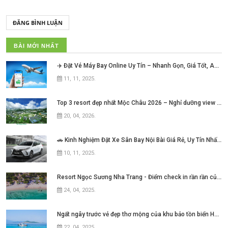
ĐĂNG BÌNH LUẬN
BÀI MỚI NHẤT
✈️ Đặt Vé Máy Bay Online Uy Tín – Nhanh Gọn, Giá Tốt, An Tâm Mỗi Hành Trình!
11, 11, 2025
.
Top 3 resort đẹp nhất Mộc Châu 2026 – Nghỉ dưỡng view núi cực chill không thể bỏ lỡ
20, 04, 2026
.
🚗 Kinh Nghiệm Đặt Xe Sân Bay Nội Bài Giá Rẻ, Uy Tín Nhất Hiện Nay
10, 11, 2025
.
Resort Ngọc Sương Nha Trang - Điểm check in rần rần của những tín đồ mê phim Việt
24, 04, 2025
.
Ngất ngây trước vẻ đẹp thơ mộng của khu bảo tồn biển Hòn Mun Nha Trang
22, 04, 2025
.