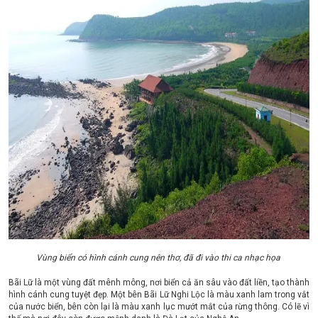
Vùng biển có hình cánh cung nên thơ, đã đi vào thi ca nhạc họa
Bãi Lữ là một vùng đất mênh mông, nơi biển cả ăn sâu vào đất liền, tạo thành
hình cánh cung tuyệt đẹp. Một bên Bãi Lữ Nghi Lộc là màu xanh lam trong vắt
của nước biển, bên còn lại là màu xanh lục mướt mắt của rừng thông. Có lẽ vì