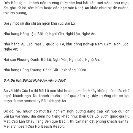
Đến Bãi Lữ, du khách nên thưởng thức các loại hải sản tươi sống như mực,
ốc, ghẹ, bề bề, tôm hùm hoặc các đặc sản Nghệ An khác như thịt dê nướng,
thịt lợn nướng,...
Gợi ý một số địa chỉ ăn ngon khu vực Bãi Lữ:
Nhà hàng Hồng Lộc: Bãi Lữ, Nghi Yên, Nghi Lộc, Nghệ An;
Nhà hàng Âu Lạc: Ngã 3 quốc lộ 1A, khu công nghiệp Nam Cấm, Nghi Lộc,
Nghệ An;
Hải sản Phương Oanh: Bãi Lữ, Nghi Yên, Nghi Lộc, Nghệ An;
Nhà hàng Hùng Trường: Cách Bãi Lữ khoảng 300m.
3.4. Du lịch Bãi Lữ Nghệ An nên ở đâu?
So với biển Cửa Lò thì Bãi Lữ còn khá hoang sơ nên ở đây không có nhiều nhà
nghỉ, khách sạn. Du khách muốn nghỉ qua đêm tại đây thường chỉ có lựa
chọn là các homestay Bãi Lữ Nghệ An.
Do đó, nếu muốn có một trải nghiệm nghỉ dưỡng đẳng cấp, kết hợp du lịch
Bãi Lữ với nhiều địa điểm nổi tiếng khác như: Biển Cửa Lò, vườn quốc gia Pù
Mát, đảo Lan Châu, làng Sen quê Bác,... thì bạn nên đặt phòng khách sạn tại
Melia Vinpearl Cua Hoi Beach Resort.