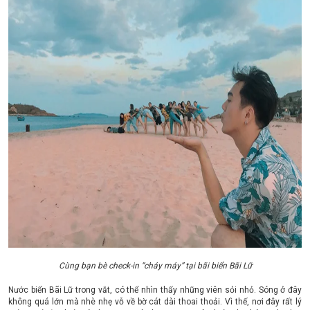
Cùng bạn bè check-in “cháy máy” tại bãi biển Bãi Lữ
Nước biển Bãi Lữ trong vắt, có thể nhìn thấy những viên sỏi nhỏ. Sóng ở đây
không quá lớn mà nhè nhẹ vỗ về bờ cát dài thoai thoải. Vì thế, nơi đây rất lý