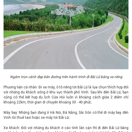
Ngắm trọn cảnh đẹp bên đường trên hành trình đi Bãi Lữ bằng xe riêng
Phương tiện cá nhân: Đi xe máy, ô tô riêng tới Bãi Lữ là lựa chọn thích hợp đối
với những du khách sống ở khu vực thành phố Vinh. Sau khi đến Bãi Lữ, bạn
cũng có thể kết hợp du lịch Cửa Hội luôn vì khoảng cách giữa 2 điểm chỉ
khoảng 22km, thời gian di chuyển khoảng 30 - 40 phút;
Máy bay: Những bạn đang ở Hà Nội, Đà Nẵng, Sài Gòn có thể đi máy bay đến
Vinh rồi thuê taxi hoặc xe máy tới Bãi Lữ;
Xe khách: Đối với những du khách ở các tỉnh lân cận thì đi đến Bãi Lữ bằng