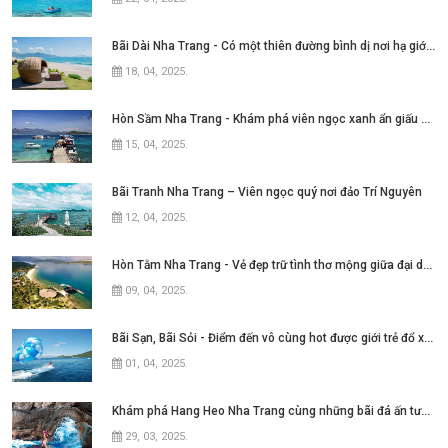
Bãi Dài Nha Trang - Có một thiên đường bình dị nơi hạ giới với biển xanh cát trắng quanh năm sóng xô bờ
18, 04, 2025
.
Hòn Sầm Nha Trang - Khám phá viên ngọc xanh ẩn giấu giữa vịnh Nha Phu
15, 04, 2025
.
Bãi Tranh Nha Trang – Viên ngọc quý nơi đảo Trí Nguyên
12, 04, 2025
.
Hòn Tằm Nha Trang - Vẻ đẹp trữ tình thơ mộng giữa đại dương xanh ngát
09, 04, 2025
.
Bãi Sạn, Bãi Sỏi - Điểm đến vô cùng hot được giới trẻ đổ xô tìm kiếm tại thành
01, 04, 2025
.
Khám phá Hang Heo Nha Trang cùng những bãi đá ấn tượng
29, 03, 2025
.