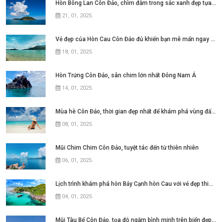
Hòn Bông Lan Côn Đảo, chìm đắm trong sắc xanh đẹp tựa thiên đường
21, 01, 2025
.
Vẻ đẹp của Hòn Cau Côn Đảo đủ khiến bạn mê mẩn ngay từ lần đầu
18, 01, 2025
.
Hòn Trứng Côn Đảo, sân chim lớn nhất Đông Nam Á
14, 01, 2025
.
Mùa hè Côn Đảo, thời gian đẹp nhất để khám phá vùng đất này
08, 01, 2025
.
Mũi Chim Chim Côn Đảo, tuyệt tác đến từ thiên nhiên
06, 01, 2025
.
Lịch trình khám phá hòn Bảy Cạnh hòn Cau với vẻ đẹp thiên nhiên hoang sơ
04, 01, 2025
.
Mũi Tàu Bể Côn Đảo, tọa độ ngắm bình minh trên biển đẹp mê hồn