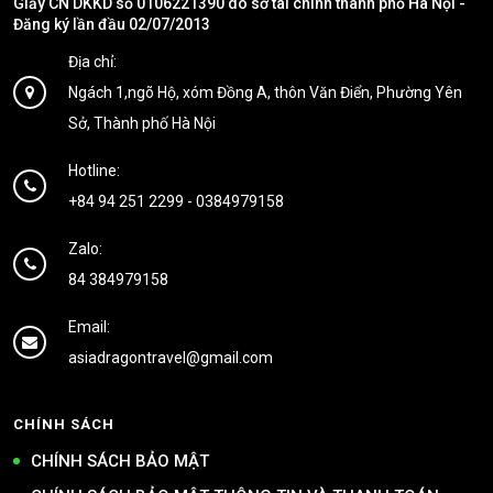
Giấy CN DKKD số 0106221390 do sở tài chính thành phố Hà Nội -
Đăng ký lần đầu 02/07/2013
Địa chỉ:
Ngách 1,ngõ Hộ, xóm Đồng A, thôn Văn Điển, Phường Yên
Sở, Thành phố Hà Nội
Hotline:
+84 94 251 2299
-
0384979158
Zalo:
84 384979158
Email:
asiadragontravel@gmail.com
CHÍNH SÁCH
CHÍNH SÁCH BẢO MẬT