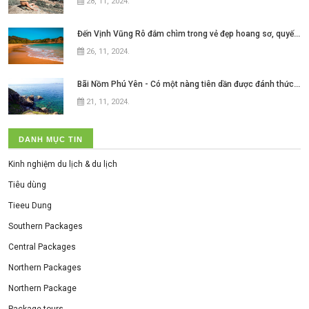
28, 11, 2024
.
Đến Vịnh Vũng Rô đắm chìm trong vẻ đẹp hoang sơ, quyến rũ của
26, 11, 2024
.
Bãi Nồm Phú Yên - Có một nàng tiên dần được đánh thức ở xứ hoa vàng cỏ xanh
21, 11, 2024
.
DANH MỤC TIN
Kinh nghiệm du lịch & du lịch
Tiêu dùng
Tieeu Dung
Southern Packages
Central Packages
Northern Packages
Northern Package