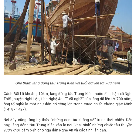
Ghé thăm làng đóng tàu Trung Kiên với tuổi đời lên tới 700 năm
Cách Bãi Lữ khoảng 10km, làng đóng tàu Trung Kiên thuộc địa phận xã Nghi
Thiết, huyện Nghi Lộc, tỉnh Nghệ An. “Tuổi nghề” của làng đã lên tới 700 năm,
ông tổ nghề là một ngư dân có công lớn trong cuộc chiến chống giặc Minh
(1418 - 1427).
Nơi đây cũng từng hạ thủy “những con tàu không số” trong thời chiến. Đến
nay, làng đóng tàu Trung Kiên vẫn là nơi "khai sinh" những chiếc tàu thuyền
vươn khơi, bám biển cho ngư dân Nghệ An và các tỉnh lân cận.