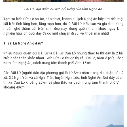
Bãi Lữ - địa điểm du lịch nổi tiếng của tỉnh Nghệ An
Tạm xa biển Cửa Lò ồn ào, náo nhiệt, khách du lịch Nghệ An hãy tìm đến một
bãi biển tĩnh lặng hơn, lãng mạn hơn, đó là Bãi Lữ. Nếu bạn và gia đình đang
muốn ghé thăm bãi biển xinh đẹp này, đừng quên tham khảo ngay kinh
nghiệm hữu ích dưới đây để có một chuyến đi vui vẻ, thoải mái nhất!
1. Bãi Lữ Nghệ An ở đâu?
Nhiều người quen gọi Bãi Lữ là Bãi Lữ Cửa Lò nhưng thực tế thì đây là 2 bãi
biển hoàn toàn khác nhau. Biển Cửa Lò thuộc thị xã Cửa Lò, nằm ở phía Đông
Nam tỉnh Nghệ An, cách trung tâm thành phố Vinh 16km.
Còn Bãi Lữ (người dân địa phương gọi là Lữ Sơn) nằm trong địa phận của 2
xã: Xã Nghi Yên và xã Nghi Tiến, huyện Nghi Lộc, tỉnh Nghệ An. Nơi đây cách
thị xã Cửa Lò khoảng 25km về phía Bắc và cách trung tâm thành phố Vinh
khoảng 40km.