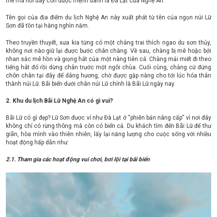
thế mà nơi đây còn được mệnh danh là Đà Lạt của Nghệ An.
Tên gọi của địa điểm du lịch Nghệ An này xuất phát từ tên của ngọn núi Lữ
Sơn đã tồn tại hàng nghìn năm.
Theo truyền thuyết, xưa kia từng có một chàng trai thích ngao du sơn thủy,
không nơi nào giữ lại được bước chân chàng. Về sau, chàng bị mê hoặc bởi
nhan sắc mê hồn và giọng hát của một nàng tiên cá. Chàng mải miết đi theo
tiếng hát đó rồi dừng chân trước một ngôi chùa. Cuối cùng, chàng cứ đứng
chôn chân tại đây để dâng hương, chờ được gặp nàng cho tới lúc hóa thân
thành núi Lữ. Bãi biển dưới chân núi Lữ chính là Bãi Lữ ngày nay.
2. Khu du lịch Bãi Lữ Nghệ An có gì vui?
Bãi Lữ có gì đẹp? Lữ Sơn được ví như Đà Lạt ở “phiên bản nâng cấp” vì nơi đây
không chỉ có rừng thông mà còn có biển cả. Du khách tìm đến Bãi Lữ để thư
giãn, hòa mình vào thiên nhiên, lấy lại năng lượng cho cuộc sống với nhiều
hoạt động hấp dẫn như:
2.1. Tham gia các hoạt động vui chơi, bơi lội tại bãi biển