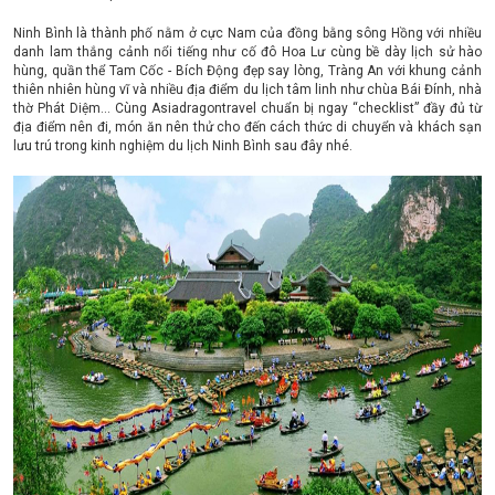
Ninh Bình là thành phố nằm ở cực Nam của đồng bằng sông Hồng với nhiều
danh lam thắng cảnh nổi tiếng như cố đô Hoa Lư cùng bề dày lịch sử hào
hùng, quần thể Tam Cốc - Bích Động đẹp say lòng, Tràng An với khung cảnh
thiên nhiên hùng vĩ và nhiều địa điểm du lịch tâm linh như chùa Bái Đính, nhà
thờ Phát Diệm... Cùng Asiadragontravel chuẩn bị ngay “checklist” đầy đủ từ
địa điểm nên đi, món ăn nên thử cho đến cách thức di chuyển và khách sạn
lưu trú trong kinh nghiệm du lịch Ninh Bình sau đây nhé.