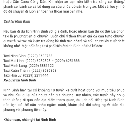
hoặc Căn Cước Công Dân. Khi nhận xe bạn nên kiểm tra xăng xe, thắng/
phanh xe, bánh xe và bộ dụng cụ sửa chữa có sẵn trong xe. Một vài lưu ý nhỏ
đủ để chuyến đi luôn an toàn và thoải mái bạn nhé.
Taxi tại Ninh Bình
Nếu bạn đi du lịch Ninh Bình với gia đình, hoặc nhóm bạn thì có thể lựa chọn
taxi là phương tiện di chuyển. Luôn chú ý thỏa thuận giá cả của từng chuyến
đi với tài xế taxi và kiểm tra đồng hồ tính tiền có trả về số 0 trước khi xuất phát
không nhé. Một số hãng taxi phổ biến ở Ninh Bình có thể kể đến:
Taxi Ninh Bình: (0229) 3633788
Taxi Mai Linh: (0229) 6252525 – (0229) 6251888
Taxi Minh Long: (0229) 3881122
Taxi Xuân Thành: (0229) 3686868
Taxi Hoa Lư: (0229) 2211444
Xe buýt tại Ninh Bình
Ninh Bình hiện tại có khoảng 10 tuyến xe buýt hoạt động với mục tiêu phục
vụ nhu cầu đi lại của người dân địa phương. Tuy nhiên, các tuyến này có lộ
trình không đi qua các địa điểm tham quan, du lịch nổi tiếng tại Ninh Bình
nên bạn có thể cân nhắc ngắm cảnh, khám phá đời sống người dân địa
phương với phương tiện này.
Khách sạn, nhà nghỉ tại Ninh Bình