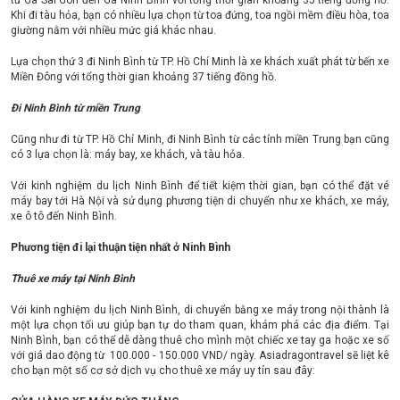
từ Ga Sài Gòn đến Ga Ninh Bình với tổng thời gian khoảng 35 tiếng đồng hồ.
Khi đi tàu hỏa, bạn có nhiều lựa chọn từ toa đứng, toa ngồi mềm điều hòa, toa
giường nằm với nhiều mức giá khác nhau.
Lựa chọn thứ 3 đi Ninh Bình từ TP. Hồ Chí Minh là xe khách xuất phát từ bến xe
Miền Đông với tổng thời gian khoảng 37 tiếng đồng hồ.
Đi Ninh Bình từ miền Trung
Cũng như đi từ TP. Hồ Chí Minh, đi Ninh Bình từ các tỉnh miền Trung bạn cũng
có 3 lựa chọn là: máy bay, xe khách, và tàu hỏa.
Với kinh nghiệm du lịch Ninh Bình để tiết kiệm thời gian, bạn có thể đặt vé
máy bay tới Hà Nội và sử dụng phương tiện di chuyển như xe khách, xe máy,
xe ô tô đến Ninh Bình.
Phương tiện đi lại thuận tiện nhất ở Ninh Bình
Thuê xe máy tại Ninh Bình
Với kinh nghiệm du lịch Ninh Bình, di chuyển bằng xe máy trong nội thành là
một lựa chọn tối ưu giúp bạn tự do tham quan, khám phá các địa điểm. Tại
Ninh Bình, bạn có thể dễ dàng thuê cho mình một chiếc xe tay ga hoặc xe số
với giá dao động từ 100.000 - 150.000 VND/ ngày. Asiadragontravel sẽ liệt kê
cho bạn một số cơ sở dịch vụ cho thuê xe máy uy tín sau đây: