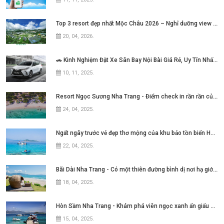
Top 3 resort đẹp nhất Mộc Châu 2026 – Nghỉ dưỡng view núi cực chill không thể bỏ lỡ
20, 04, 2026
.
🚗 Kinh Nghiệm Đặt Xe Sân Bay Nội Bài Giá Rẻ, Uy Tín Nhất Hiện Nay
10, 11, 2025
.
Resort Ngọc Sương Nha Trang - Điểm check in rần rần của những tín đồ mê phim Việt
24, 04, 2025
.
Ngất ngây trước vẻ đẹp thơ mộng của khu bảo tồn biển Hòn Mun Nha Trang
22, 04, 2025
.
Bãi Dài Nha Trang - Có một thiên đường bình dị nơi hạ giới với biển xanh cát trắng quanh năm sóng xô bờ
18, 04, 2025
.
Hòn Sầm Nha Trang - Khám phá viên ngọc xanh ẩn giấu giữa vịnh Nha Phu
15, 04, 2025
.