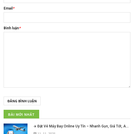
Email
*
Bình luận
*
ĐĂNG BÌNH LUẬN
BÀI MỚI NHẤT
✈️ Đặt Vé Máy Bay Online Uy Tín – Nhanh Gọn, Giá Tốt, An Tâm Mỗi Hành Trình!
11, 11, 2025
.