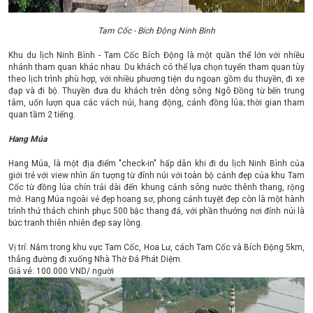
Tam Cốc - Bích Động Ninh Bình
Khu du lịch Ninh Bình - Tam Cốc Bích Động là một quần thể lớn với nhiều
nhánh tham quan khác nhau. Du khách có thể lựa chọn tuyến tham quan tùy
theo lịch trình phù hợp, với nhiều phương tiện du ngoạn gồm du thuyền, đi xe
đạp và đi bộ. Thuyền đưa du khách trên dòng sông Ngô Đồng từ bến trung
tâm, uốn lượn qua các vách núi, hang động, cánh đồng lúa; thời gian tham
quan tầm 2 tiếng.
Hang Múa
Hang Múa, là một địa điểm "check-in" hấp dẫn khi đi du lịch Ninh Bình của
giới trẻ với view nhìn ấn tượng từ đỉnh núi với toàn bộ cảnh đẹp của khu Tam
Cốc từ đồng lúa chín trải dài đến khung cảnh sông nước thênh thang, rộng
mở. Hang Múa ngoài vẻ đẹp hoang sơ, phong cảnh tuyệt đẹp còn là một hành
trình thử thách chinh phục 500 bậc thang đá, với phần thưởng nơi đỉnh núi là
bức tranh thiên nhiên đẹp say lòng.
Vị trí: Nằm trong khu vực Tam Cốc, Hoa Lư, cách Tam Cốc và Bích Động 5km,
thẳng đường đi xuống Nhà Thờ Đá Phát Diệm.
Giá vé: 100.000 VND/ người