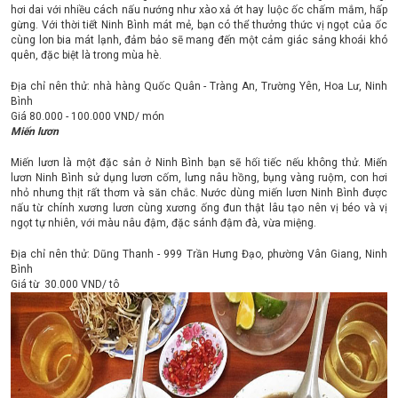
hơi dai với nhiều cách nấu nướng như xào xả ớt hay luộc ốc chấm mắm, hấp
gừng. Với thời tiết Ninh Bình mát mẻ, bạn có thể thưởng thức vị ngọt của ốc
cùng lon bia mát lạnh, đảm bảo sẽ mang đến một cảm giác sảng khoái khó
quên, đặc biệt là trong mùa hè.
Địa chỉ nên thử: nhà hàng Quốc Quân - Tràng An, Trường Yên, Hoa Lư, Ninh
Bình
Giá 80.000 - 100.000 VND/ món
Miến lươn
Miến lươn là một đặc sản ở Ninh Bình bạn sẽ hối tiếc nếu không thử. Miến
lươn Ninh Bình sử dụng lươn cốm, lưng nâu hồng, bụng vàng ruộm, con hơi
nhỏ nhưng thịt rất thơm và săn chắc. Nước dùng miến lươn Ninh Bình được
nấu từ chính xương lươn cùng xương ống đun thật lâu tạo nên vị béo và vị
ngọt tự nhiên, với màu nâu đậm, đặc sánh đậm đà, vừa miệng.
Địa chỉ nên thử: Dũng Thanh - 999 Trần Hưng Đạo, phường Vân Giang, Ninh
Bình
Giá từ 30.000 VND/ tô