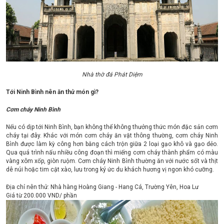
Nhà thờ đá Phát Diệm
Tới Ninh Bình nên ăn thử món gì?
Cơm cháy Ninh Bình
Nếu có dịp tới Ninh Bình, bạn không thể không thưởng thức món đặc sản cơm
cháy tại đây. Khác với món cơm cháy ăn vặt thông thường, cơm cháy Ninh
Bình được làm kỳ công hơn bằng cách trộn giữa 2 loại gạo khô và gạo dẻo.
Qua quá trình nấu nhiều công đoạn thì miếng cơm cháy thành phẩm có màu
vàng xôm xốp, giòn ruộm. Cơm cháy Ninh Bình thường ăn với nước sốt và thịt
dê núi hoặc tim cật xào, lưu trong ký ức du khách hương vị ngon khó cưỡng.
Địa chỉ nên thử: Nhà hàng Hoàng Giang - Hang Cá, Trường Yên, Hoa Lư
Giá từ 200.000 VND/ phần