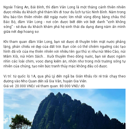
Ngoài Tràng An, Bái Đính, thì đầm Vân Long là một thắng cảnh thiên nhiên
được nhiều du khách ghé thăm khi đi tour du lịch tự túc Ninh Bình. Nằm trong
khu bảo tồn thiên nhiên đất ngập nước lớn nhất vùng đồng bằng châu thổ
Bắc Bộ, đầm Vân Long - nơi còn được biết đến với biệt danh "vịnh không
sóng" - sẽ đưa du khách khám phá hệ sinh thái đa dạng đang nằm ẩn mình
giữa nét đẹp hoang sơ.
Khi tham quan đầm Vân Long, bạn sẽ được đi thuyền trên mặt nước phẳng
lặng, phản chiếu vẻ đẹp của đất trời. Bạn còn có thể chiêm ngưỡng các tạo
hình đá vôi của mẹ thiên nhiên với nhiều tên gọi thú vị như núi Mèo Cào, núi
Mâm Xôi, núi Hòm Sách... Xuôi thuyền theo dòng nước, bạn sẽ được ngắm
nhìn các loài chim, vooc đang kiếm ăn, nhởn nhơ trong môi trường sống tự
nhiên của chúng, tạo nên bức tranh thủy mặc không đâu có được.
Vị trí: từ quốc lộ 1A, qua phủ Lý đến ngã ba Gián Khẩu rồi rẽ trái chạy theo
đường vào Nho Quan đến xã Gia Vân, huyện Gia Viễn.
Giá vé: 20.000 VND/ vé tham quan. 80.000 VND/ đò