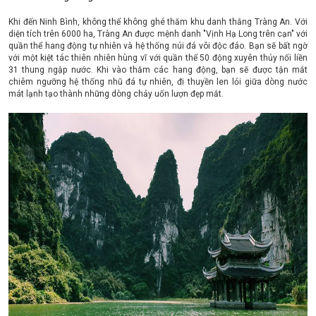
Khi đến Ninh Bình, không thể không ghé thăm khu danh thắng Tràng An. Với
diện tích trên 6000 ha, Tràng An được mệnh danh "Vịnh Hạ Long trên cạn" với
quần thể hang động tự nhiên và hệ thống núi đá vôi độc đáo. Bạn sẽ bất ngờ
với một kiệt tác thiên nhiên hùng vĩ với quần thể 50 động xuyên thủy nối liền
31 thung ngập nước. Khi vào thăm các hang động, bạn sẽ được tận mắt
chiêm ngưỡng hệ thống nhũ đá tự nhiên, đi thuyền len lỏi giữa dòng nước
mát lạnh tạo thành những dòng chảy uốn lượn đẹp mắt.