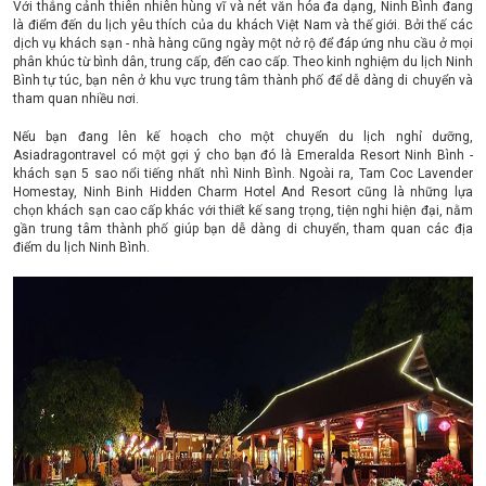
Với thắng cảnh thiên nhiên hùng vĩ và nét văn hóa đa dạng, Ninh Bình đang
là điểm đến du lịch yêu thích của du khách Việt Nam và thế giới. Bởi thế các
dịch vụ khách sạn - nhà hàng cũng ngày một nở rộ để đáp ứng nhu cầu ở mọi
phân khúc từ bình dân, trung cấp, đến cao cấp. Theo kinh nghiệm du lịch Ninh
Bình tự túc, bạn nên ở khu vực trung tâm thành phố để dễ dàng di chuyển và
tham quan nhiều nơi.
Nếu bạn đang lên kế hoạch cho một chuyển du lịch nghỉ dưỡng,
Asiadragontravel có một gợi ý cho bạn đó là Emeralda Resort Ninh Bình -
khách sạn 5 sao nổi tiếng nhất nhì Ninh Bình. Ngoài ra, Tam Coc Lavender
Homestay, Ninh Binh Hidden Charm Hotel And Resort cũng là những lựa
chọn khách sạn cao cấp khác với thiết kế sang trọng, tiện nghi hiện đại, nằm
gần trung tâm thành phố giúp bạn dễ dàng di chuyển, tham quan các địa
điểm du lịch Ninh Bình.