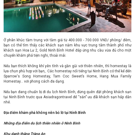
Ở phân khúc tầm trung với tầm giá từ 400.000 - 700.000 VND/ phòng/ đêm,
bạn có thể tìm thấy các khách sạn nằm khu vực trung tâm thành phố như
khách sạn Hoa Lư 2, Gold Ninh Bình Hotel đáp ứng nhu cầu vừa đủ cho một
chuyến khám phá tiện nghi, thoải mái.
Nếu bạn thích không khí yên tĩnh và gần gũi với thiên nhiên, thì homestay là
lựa chọn phù hợp với bạn,. Các homestay nổi tiếng tại Ninh Bình có thể kể đến
Sparrow's Song Homestay, Tam Coc Sweet’s Home, Hang Mua Family
Homestay… với phong cách đa dạng.
Nếu bạn đang chuẩn bị đi du lịch Ninh Bình, đừng quên đặt phòng khách sạn
tại Ninh Bình trước qua Asiadragontravel để “săn” ưu đãi khách sạn hấp dẫn
nhé.
Địa điểm khám phá không nên bỏ lỡ tại Ninh Bình
Những địa điểm du lịch thiên nhiên ở Ninh Bình
Khu danh thắng Tràng An