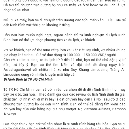
quan trọng, có 9 quốc lộ với hệ thống đường cao tốc thuận tiện. Nếu bạn đi từ
Hà Nội thì phương tiện đường bộ như xe máy, xe ô tô hoặc xe du lịch là lựa
chọn tối ưu nhất.
Nếu đi xe máy, bạn sẽ di chuyển trên đường cao tốc Pháp Vân – Cầu Giẽ để
đến Ninh Bình với thời gian khoảng 2 tiếng.
Còn nếu bạn muốn nghỉ ngơi, ngắm cảnh thì từ kinh nghiệm du lịch Ninh
Bình, bạn có thể lựa chọn phương tiện xe du lịch, xe khách.
Với xe khách, bạn có thể mua vé tại bến xe Giáp Bát, Mỹ Đình, với nhiều khung
giờ chạy khác nhau. Giá vé dao động từ 100.000 – 150.000 VND/ người.
Còn với xe limousine, xe du lịch từ 9 đến 11 chỗ, bạn có thể chủ động vị trí
đón, trả tùy ý. Bạn có thể tìm kiếm và đặt chỗ dễ dàng ngay trên
Asiadragontravel với nhiều nhà xe như Duy Khang Limousine, Tràng An
Limousine cùng với nhiều khuyến mãi hấp dẫn.
Đi Ninh Bình từ TP. Hồ Chí Minh
Từ TP. Hồ Chí Minh, bạn sẽ có nhiều lựa chọn để đi đến Ninh Bình như: máy
bay, xe ô tô, tàu hỏa… Theo đánh giá của các review du lịch Ninh Bình thì giải
pháp tiện lợi nhất khi đi máy bay là đặt chuyến bay đến Hà Nội, sau đó đi các
phương tiện đường bộ để đến Ninh Bình. Bạn có thể dễ dàng tìm kiếm các
chuyến bay của các hãng nội địa như Vietjet Air, Vietnam Airlines, Bamboo
Airways.
Lựa chọn thứ 2 bạn có thể cân nhắc là đi Ninh Bình bằng tàu hỏa. Bạn sẽ đi