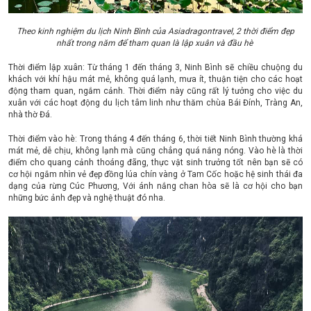
Theo kinh nghiệm du lịch Ninh Bình của Asiadragontravel, 2 thời điểm đẹp
nhất trong năm để tham quan là lập xuân và đầu hè
Thời điểm lập xuân: Từ tháng 1 đến tháng 3, Ninh Bình sẽ chiều chuộng du
khách với khí hậu mát mẻ, không quá lạnh, mưa ít, thuận tiện cho các hoạt
động tham quan, ngắm cảnh. Thời điểm này cũng rất lý tưởng cho việc du
xuân với các hoạt động du lịch tâm linh như thăm chùa Bái Đính, Tràng An,
nhà thờ Đá.
Thời điểm vào hè: Trong tháng 4 đến tháng 6, thời tiết Ninh Bình thường khá
mát mẻ, dễ chịu, không lạnh mà cũng chẳng quá nắng nóng. Vào hè là thời
điểm cho quang cảnh thoáng đãng, thực vật sinh trưởng tốt nên bạn sẽ có
cơ hội ngắm nhìn vẻ đẹp đồng lúa chín vàng ở Tam Cốc hoặc hệ sinh thái đa
dạng của rừng Cúc Phương, Với ánh nắng chan hòa sẽ là cơ hội cho bạn
những bức ảnh đẹp và nghệ thuật đó nha.