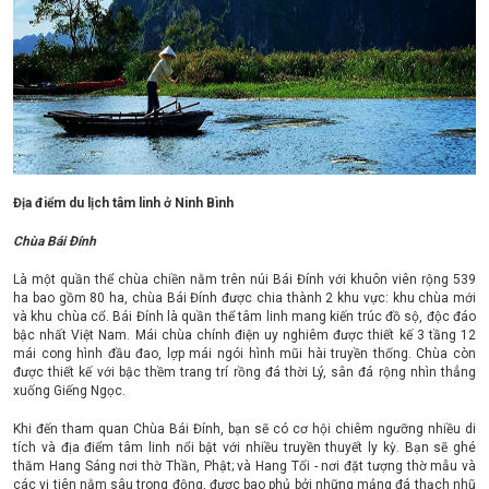
Địa điểm du lịch tâm linh ở Ninh Bình
Chùa Bái Đính
Là một quần thể chùa chiền nằm trên núi Bái Đính với khuôn viên rộng 539
ha bao gồm 80 ha, chùa Bái Đính được chia thành 2 khu vực: khu chùa mới
và khu chùa cổ. Bái Đính là quần thể tâm linh mang kiến trúc đồ sộ, độc đáo
bậc nhất Việt Nam. Mái chùa chính điện uy nghiêm được thiết kế 3 tầng 12
mái cong hình đầu đao, lợp mái ngói hình mũi hài truyền thống. Chùa còn
được thiết kế với bậc thềm trang trí rồng đá thời Lý, sân đá rộng nhìn thẳng
xuống Giếng Ngọc.
Khi đến tham quan Chùa Bái Đính, bạn sẽ có cơ hội chiêm ngưỡng nhiều di
tích và địa điểm tâm linh nổi bật với nhiều truyền thuyết ly kỳ. Bạn sẽ ghé
thăm Hang Sáng nơi thờ Thần, Phật; và Hang Tối - nơi đặt tượng thờ mẫu và
các vị tiên nằm sâu trong động, được bao phủ bởi những mảng đá thạch nhũ