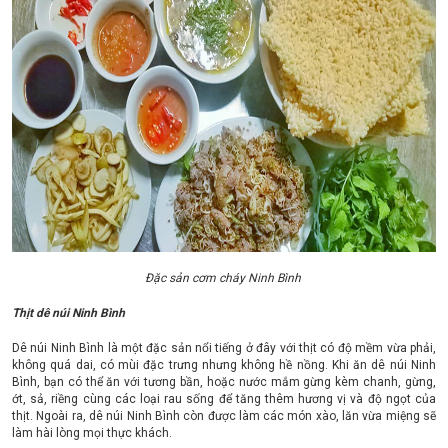
Đặc sản cơm cháy Ninh Bình
Thịt dê núi Ninh Bình
Dê núi Ninh Bình là một đặc sản nổi tiếng ở đây với thịt có độ mềm vừa phải,
không quá dai, có mùi đặc trưng nhưng không hề nồng. Khi ăn dê núi Ninh
Bình, bạn có thể ăn với tương bần, hoặc nước mắm gừng kèm chanh, gừng,
ớt, sả, riềng cùng các loại rau sống để tăng thêm hương vị và độ ngọt của
thịt. Ngoài ra, dê núi Ninh Bình còn được làm các món xào, lăn vừa miệng sẽ
làm hài lòng mọi thực khách.