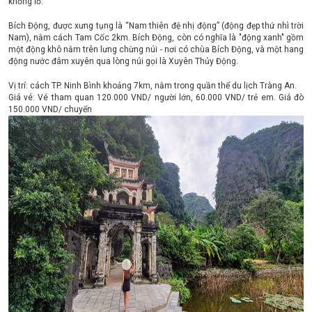
khổng lồ.
Bích Động, được xưng tụng là “Nam thiên đệ nhị động” (động đẹp thứ nhì trời
Nam), nằm cách Tam Cốc 2km. Bích Động, còn có nghĩa là "động xanh" gồm
một động khô nằm trên lưng chừng núi - nơi có chùa Bích Động, và một hang
động nước đâm xuyên qua lòng núi gọi là Xuyên Thủy Động.
Vị trí: cách TP. Ninh Bình khoảng 7km, nằm trong quần thể du lịch Tràng An.
Giá vé: Vé tham quan 120.000 VND/ người lớn, 60.000 VND/ trẻ em. Giá đò
150.000 VND/ chuyến