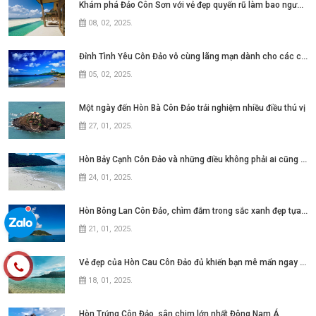
Khám phá Đảo Côn Sơn với vẻ đẹp quyến rũ làm bao người đắm say
08, 02, 2025
.
Đỉnh Tình Yêu Côn Đảo vô cùng lãng mạn dành cho các cặp đôi
05, 02, 2025
.
Một ngày đến Hòn Bà Côn Đảo trải nghiệm nhiều điều thú vị
27, 01, 2025
.
Hòn Bảy Cạnh Côn Đảo và những điều không phải ai cũng biết
24, 01, 2025
.
Hòn Bông Lan Côn Đảo, chìm đắm trong sắc xanh đẹp tựa thiên đường
21, 01, 2025
.
Vẻ đẹp của Hòn Cau Côn Đảo đủ khiến bạn mê mẩn ngay từ lần đầu
18, 01, 2025
.
Hòn Trứng Côn Đảo, sân chim lớn nhất Đông Nam Á