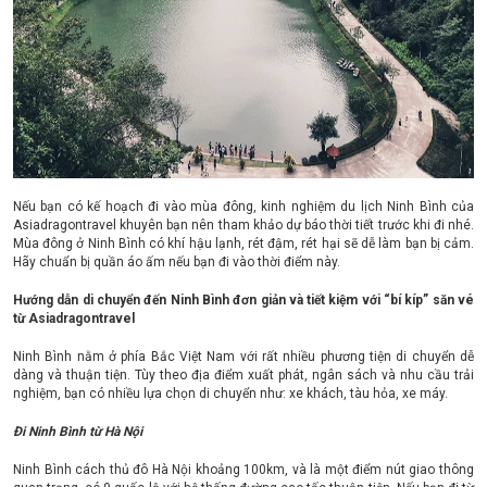
Nếu bạn có kế hoạch đi vào mùa đông, kinh nghiệm du lịch Ninh Bình của
Asiadragontravel khuyên bạn nên tham khảo dự báo thời tiết trước khi đi nhé.
Mùa đông ở Ninh Bình có khí hậu lạnh, rét đậm, rét hại sẽ dễ làm bạn bị cảm.
Hãy chuẩn bị quần áo ấm nếu bạn đi vào thời điểm này.
Hướng dẫn di chuyển đến Ninh Bình đơn giản và tiết kiệm với “bí kíp” săn vé
từ Asiadragontravel
Ninh Bình nằm ở phía Bắc Việt Nam với rất nhiều phương tiện di chuyển dễ
dàng và thuận tiện. Tùy theo địa điểm xuất phát, ngân sách và nhu cầu trải
nghiệm, bạn có nhiều lựa chọn di chuyển như: xe khách, tàu hỏa, xe máy.
Đi Ninh Bình từ Hà Nội
Ninh Bình cách thủ đô Hà Nội khoảng 100km, và là một điểm nút giao thông