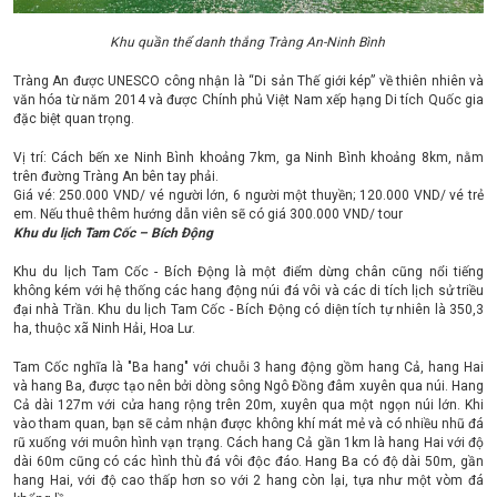
Khu quần thể danh thắng Tràng An-Ninh Bình
Tràng An được UNESCO công nhận là “Di sản Thế giới kép” về thiên nhiên và
văn hóa từ năm 2014 và được Chính phủ Việt Nam xếp hạng Di tích Quốc gia
đặc biệt quan trọng.
Vị trí: Cách bến xe Ninh Bình khoảng 7km, ga Ninh Bình khoảng 8km, nằm
trên đường Tràng An bên tay phải.
Giá vé: 250.000 VND/ vé người lớn, 6 người một thuyền; 120.000 VND/ vé trẻ
em. Nếu thuê thêm hướng dẫn viên sẽ có giá 300.000 VND/ tour
Khu du lịch Tam Cốc – Bích Động
Khu du lịch Tam Cốc - Bích Động là một điểm dừng chân cũng nổi tiếng
không kém với hệ thống các hang động núi đá vôi và các di tích lịch sử triều
đại nhà Trần. Khu du lịch Tam Cốc - Bích Động có diện tích tự nhiên là 350,3
ha, thuộc xã Ninh Hải, Hoa Lư.
Tam Cốc nghĩa là "Ba hang" với chuỗi 3 hang động gồm hang Cả, hang Hai
và hang Ba, được tạo nên bởi dòng sông Ngô Đồng đâm xuyên qua núi. Hang
Cả dài 127m với cửa hang rộng trên 20m, xuyên qua một ngọn núi lớn. Khi
vào tham quan, bạn sẽ cảm nhận được không khí mát mẻ và có nhiều nhũ đá
rũ xuống với muôn hình vạn trạng. Cách hang Cả gần 1km là hang Hai với độ
dài 60m cũng có các hình thù đá vôi độc đáo. Hang Ba có độ dài 50m, gần
hang Hai, với độ cao thấp hơn so với 2 hang còn lại, tựa như một vòm đá