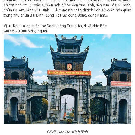
quan trọng từ thời đại Đinh – Lê. Khi tới tham quan cố đô Hoa Lư, bạn sẽ được
chiêm nghiệm lại các sự kiện lịch sử tại đền vua Đinh, đền vua Lê Đại Hành,
chùa Cổ Am, lăng vua Đinh – Lê cũng như các di tích lịch sử - văn hóa quan
trọng như chùa Bái Đính, động Hoa Lư, cổng Đông, cổng Nam...
Vị trí: Nằm trong quần thể Danh thắng Tràng An, đi về phía Bắc.
Giá vé: 20.000 VND/ người
Cố đô Hoa Lư - Ninh Bình