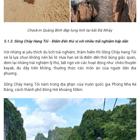
Check-in Quảng Bình đẹp lung linh tại bãi Đá Nhảy
5.1.3. Sông Chày Hang Tối - Điểm đến thú vị với nhiều trải nghiệm hấp dẫn
Với những ai yêu thích du lịch trải nghiệm, thám hiểm thì Sông Chày Hang Tối
sẽ là lựa chọn không nên bỏ lỡ. Hứa hẹn sẽ là điểm đến thổi bùng giác quan,
đem lại những trải nghiệm lý thú, bất ngờ với các hoạt động như: chèo thuyền
kayak, đu dây trên không, thưởng thức các món ăn của người dân địa
phương…
Sông Chày Hang Tối nằm trong địa phận của Vườn quốc gia Phong Nha Kẻ
Bàng, cách thành phố Đồng Hới khoảng 50km.