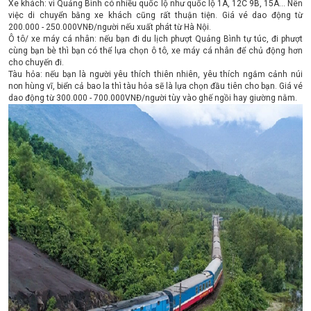
Xe khách: vì Quảng Bình có nhiều quốc lộ như quốc lộ 1A, 12C 9B, 15A... Nên
việc di chuyển bằng xe khách cũng rất thuận tiện. Giá vé dao động từ
200.000 - 250.000VNĐ/người nếu xuất phát từ Hà Nội.
Ô tô/ xe máy cá nhân: nếu bạn đi du lịch phượt Quảng Bình tự túc, đi phượt
cùng bạn bè thì bạn có thể lựa chọn ô tô, xe máy cá nhân để chủ động hơn
cho chuyến đi.
Tàu hỏa: nếu bạn là người yêu thích thiên nhiên, yêu thích ngắm cảnh núi
non hùng vĩ, biển cả bao la thì tàu hỏa sẽ là lựa chọn đầu tiên cho bạn. Giá vé
dao động từ 300.000 - 700.000VNĐ/người tùy vào ghế ngồi hay giường nằm.