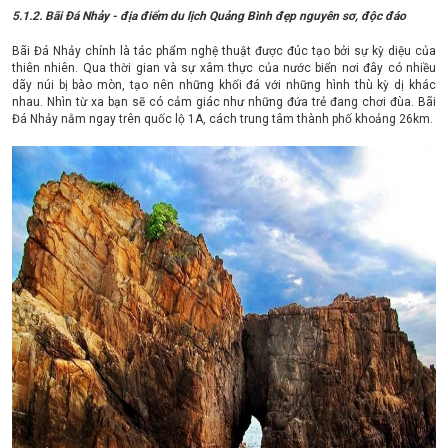
5.1.2. Bãi Đá Nhảy - địa điểm du lịch Quảng Bình đẹp nguyên sơ, độc đáo
Bãi Đá Nhảy chính là tác phẩm nghệ thuật được đúc tạo bởi sự kỳ diệu của
thiên nhiên. Qua thời gian và sự xâm thực của nước biển nơi đây có nhiều
dãy núi bị bào mòn, tạo nên những khối đá với những hình thù kỳ dị khác
nhau. Nhìn từ xa bạn sẽ có cảm giác như những đứa trẻ đang chơi đùa. Bãi
Đá Nhảy nằm ngay trên quốc lộ 1A, cách trung tâm thành phố khoảng 26km.