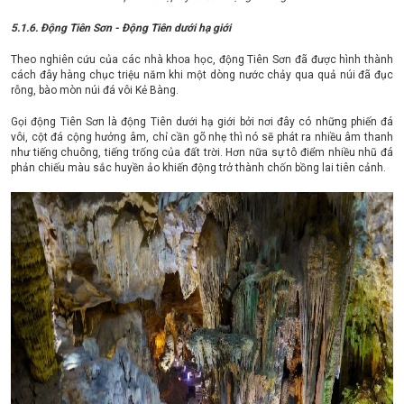
5.1.6. Động Tiên Sơn - Động Tiên dưới hạ giới
Theo nghiên cứu của các nhà khoa học, động Tiên Sơn đã được hình thành
cách đây hàng chục triệu năm khi một dòng nước chảy qua quả núi đã đục
rỗng, bào mòn núi đá vôi Kẻ Bàng.
Gọi động Tiên Sơn là động Tiên dưới hạ giới bởi nơi đây có những phiến đá
vôi, cột đá cộng hưởng âm, chỉ cần gõ nhẹ thì nó sẽ phát ra nhiều âm thanh
như tiếng chuông, tiếng trống của đất trời. Hơn nữa sự tô điểm nhiều nhũ đá
phản chiếu màu sắc huyền ảo khiến động trở thành chốn bồng lai tiên cảnh.