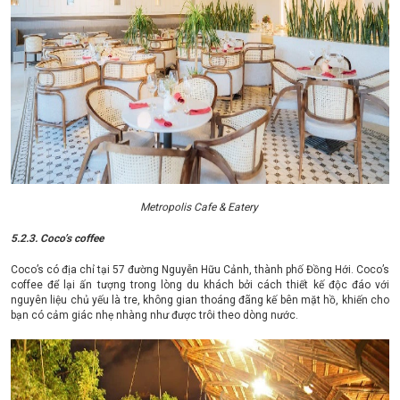
Metropolis Cafe & Eatery
5.2.3. Coco’s coffee
Coco’s có địa chỉ tại 57 đường Nguyễn Hữu Cảnh, thành phố Đồng Hới. Coco’s
coffee để lại ấn tượng trong lòng du khách bởi cách thiết kế độc đáo với
nguyên liệu chủ yếu là tre, không gian thoáng đãng kế bên mặt hồ, khiến cho
bạn có cảm giác nhẹ nhàng như được trôi theo dòng nước.