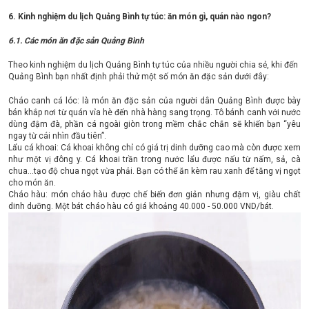
6. Kinh nghiệm du lịch Quảng Bình tự túc: ăn món gì, quán nào ngon?
6.1. Các món ăn đặc sản Quảng Bình
Theo kinh nghiệm du lịch Quảng Bình tự túc của nhiều người chia sẻ, khi đến
Quảng Bình bạn nhất định phải thử một số món ăn đặc sản dưới đây:
Cháo canh cá lóc: là món ăn đặc sản của người dân Quảng Bình được bày
bán khắp nơi từ quán vỉa hè đến nhà hàng sang trọng. Tô bánh canh với nước
dùng đậm đà, phần cá ngoài giòn trong mềm chắc chắn sẽ khiến bạn “yêu
ngay từ cái nhìn đầu tiên”.
Lẩu cá khoai: Cá khoai không chỉ có giá trị dinh dưỡng cao mà còn được xem
như một vị đông y. Cá khoai trần trong nước lẩu được nấu từ nấm, sả, cà
chua…tạo độ chua ngọt vừa phải. Bạn có thể ăn kèm rau xanh để tăng vị ngọt
cho món ăn.
Cháo hàu: món cháo hàu được chế biến đơn giản nhưng đậm vị, giàu chất
dinh dưỡng. Một bát cháo hàu có giá khoảng 40.000 - 50.000 VND/bát.