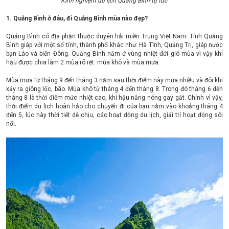
Kinh nghiệm du lịch Quảng Bình tự túc
1. Quảng Bình ở đâu, đi Quảng Bình mùa nào đẹp?
Quảng Bình có địa phận thuộc duyên hải miền Trung Việt Nam. Tỉnh Quảng
Bình giáp với một số tỉnh, thành phố khác như: Hà Tĩnh, Quảng Trị, giáp nước
bạn Lào và biển Đông. Quảng Bình nằm ở vùng nhiệt đới gió mùa vì vậy khí
hậu được chia làm 2 mùa rõ rệt: mùa khô và mùa mưa.
Mùa mưa từ tháng 9 đến tháng 3 năm sau thời điểm này mưa nhiều và đôi khi
xảy ra giông lốc, bão. Mùa khô từ tháng 4 đến tháng 8. Trong đó tháng 6 đến
tháng 8 là thời điểm mức nhiệt cao, khí hậu nắng nóng gay gắt. Chính vì vậy,
thời điểm du lịch hoàn hảo cho chuyến đi của bạn nằm vào khoảng tháng 4
đến 5, lúc này thời tiết dễ chịu, các hoạt động du lịch, giải trí hoạt động sôi
nổi.