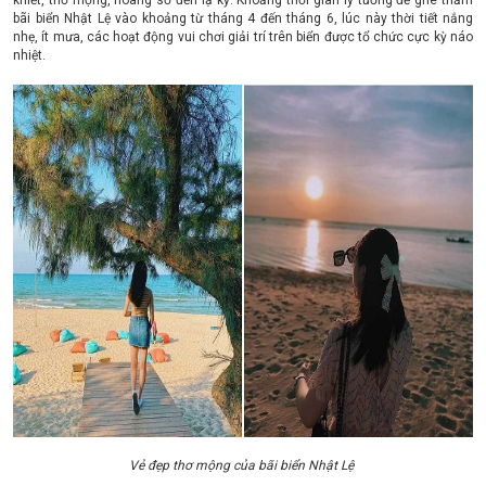
khiết, thơ mộng, hoang sơ đến lạ kỳ. Khoảng thời gian lý tưởng để ghé thăm
bãi biển Nhật Lệ vào khoảng từ tháng 4 đến tháng 6, lúc này thời tiết nắng
nhẹ, ít mưa, các hoạt động vui chơi giải trí trên biển được tổ chức cực kỳ náo
nhiệt.
Vẻ đẹp thơ mộng của bãi biển Nhật Lệ