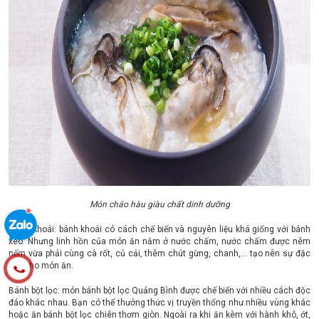
Món cháo hàu giàu chất dinh dưỡng
Bánh Khoái: bánh khoái có cách chế biến và nguyên liệu khá giống với bánh
xèo. Nhưng linh hồn của món ăn nằm ở nước chấm, nước chấm được nêm
nếm vừa phải cùng cà rốt, củ cải, thêm chút gừng, chanh,... tạo nên sự đặc
biệt cho món ăn.
Bánh bột lọc: món bánh bột lọc Quảng Bình được chế biến với nhiều cách độc
đáo khác nhau. Bạn có thể thưởng thức vị truyền thống như nhiều vùng khác
hoặc ăn bánh bột lọc chiên thơm giòn. Ngoài ra khi ăn kèm với hành khô, ớt,