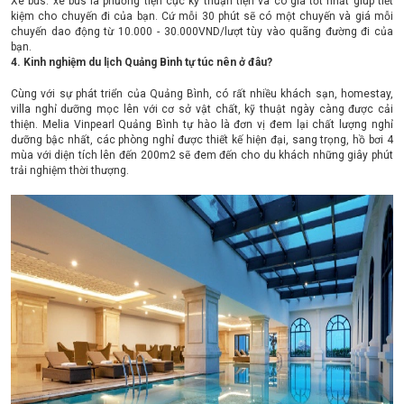
Xe bus: xe bus là phương tiện cực kỳ thuận tiện và có giá tốt nhất giúp tiết
kiệm cho chuyến đi của bạn. Cứ mỗi 30 phút sẽ có một chuyến và giá mỗi
chuyến dao động từ 10.000 - 30.000VND/lượt tùy vào quãng đường đi của
bạn.
4. Kinh nghiệm du lịch Quảng Bình tự túc nên ở đâu?
Cùng với sự phát triển của Quảng Bình, có rất nhiều khách sạn, homestay,
villa nghỉ dưỡng mọc lên với cơ sở vật chất, kỹ thuật ngày càng được cải
thiện. Melia Vinpearl Quảng Bình tự hào là đơn vị đem lại chất lượng nghỉ
dưỡng bậc nhất, các phòng nghỉ được thiết kế hiện đại, sang trọng, hồ bơi 4
mùa với diện tích lên đến 200m2 sẽ đem đến cho du khách những giây phút
trải nghiệm thời thượng.