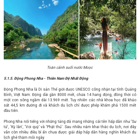
Toàn cảnh suối nước Moọc
5.1.5. Động Phong Nha - Thiên Nam Đệ Nhất Động
Động Phong Nha là Di sản Thế giới được UNESCO công nhận tại tỉnh Quảng
Bình, Việt Nam. Động dài gần 8000 mét, chứa 14 hang động, đồng thời có
một con sông ngầm dài 13.969 mét. Tuy nhiên các nhà khoa học đã khảo
sát 44,5 km đường đi và khách du lịch chỉ được phép khám phá 1500 mét
đầu tiên.
Phong Nha nổi tiếng với những tảng đá mang những cái tên hấp dẫn như 'Sư
tử', 'Kỳ lân', 'Voi quỳ' và 'Phật thủ'. Sau nhiều năm khai thác du lịch, nơi đây
vẫn còn nhiều điều bí ẩn chưa được giải đáp hấp dẫn hàng nghìn khách du
lịch ghé thăm mỗi ngày.