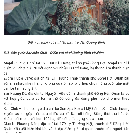
Điểm check-in của nhiều bạn trẻ đến Quảng Bình
5.3. Các quán bar siêu Chill - Điểm vui chơi Quảng Bình về đêm
Angel Club: địa chỉ tại 125 Hai Bà Trưng, thành phố Đồng Hới. Angel Club là
điểm vui chơi giải trí sôi động với nhiều DJ có tiếng, hệ thống âm thanh hiện
đại.
27cm Pub & Cafe: địa chỉ tại 21 Trương Tháp, thành phố Đồng Hới. Quán bar
với âm nhạc nhẹ nhàng, không quá ồn ào, phù hợp cho những buổi gặp mặt
bạn bè tâm sự, giải trí.
Bar Hoàng Đế: địa chỉ tại Nguyễn Hữu Cảnh, thành phố Đồng Hới. Quán là sự
kết hợp giữa cafe và bar, vì thế đồ uống đa dạng phù hợp cho mọi thực
khách.
Sun Club – The Lounge địa chỉ tại Sun Spa Resort Mỹ Cảnh. Sun Club thường
xuyên có sự góp mặt của nhiều ca sĩ, DJ nổi tiếng. Đồng thời thu hút du
khách bởi menu với hơn 100 loại đồ uống đa dạng khác nhau.
Club N. Phương Đông địa chỉ tại 179 Lý Thường Kiệt, thành phố Đồng Hới.
Quán đã xuất hiện khá lâu và là địa điểm giải trí quen thuộc của người dân