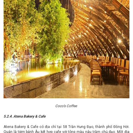
Coco’s Coffee
5.2.4. Atena Bakery & Cafe
Atena Bakery & Cafe có địa chỉ tại 58 Trần Hưng Đạo, thành phố Đồng Hới.
Quán là tiệm bánh Âu kết hợp cafe với tông màu nâu trầm chủ đạo. Một địa