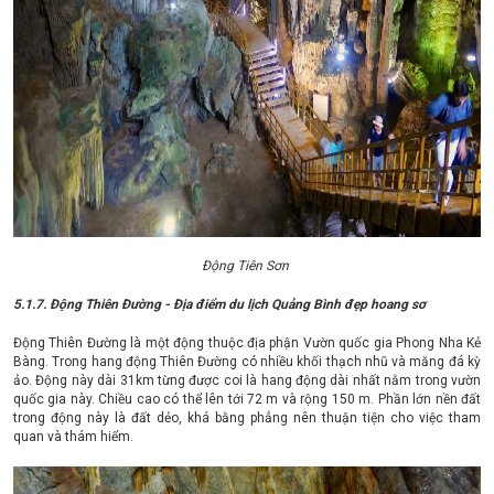
Động Tiên Sơn
5.1.7. Động Thiên Đường - Địa điểm du lịch Quảng Bình đẹp hoang sơ
Động Thiên Đường là một động thuộc địa phận Vườn quốc gia Phong Nha Kẻ
Bàng. Trong hang động Thiên Đường có nhiều khối thạch nhũ và măng đá kỳ
ảo. Động này dài 31km từng được coi là hang động dài nhất nằm trong vườn
quốc gia này. Chiều cao có thể lên tới 72 m và rộng 150 m. Phần lớn nền đất
trong động này là đất dẻo, khá bằng phẳng nên thuận tiện cho việc tham
quan và thám hiểm.