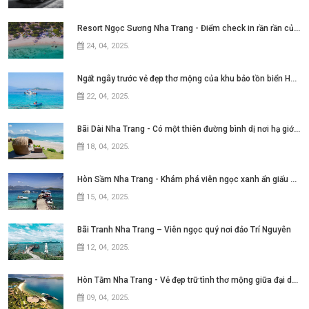
Resort Ngọc Sương Nha Trang - Điểm check in rần rần của những tín đồ mê phim Việt
24, 04, 2025
.
Ngất ngây trước vẻ đẹp thơ mộng của khu bảo tồn biển Hòn Mun Nha Trang
22, 04, 2025
.
Bãi Dài Nha Trang - Có một thiên đường bình dị nơi hạ giới với biển xanh cát trắng quanh năm sóng xô bờ
18, 04, 2025
.
Hòn Sầm Nha Trang - Khám phá viên ngọc xanh ẩn giấu giữa vịnh Nha Phu
15, 04, 2025
.
Bãi Tranh Nha Trang – Viên ngọc quý nơi đảo Trí Nguyên
12, 04, 2025
.
Hòn Tằm Nha Trang - Vẻ đẹp trữ tình thơ mộng giữa đại dương xanh ngát
09, 04, 2025
.