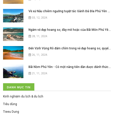
Về xứ Nẫu chiêm ngưỡng tuyệt tác Gành Đá Đĩa Phú Yên đẹp như mơ ngay thôi nào
03, 12, 2024
.
Ngắm vẻ đẹp hoang sơ, đầy mê hoặc của Bãi Môn Phú Yên ở xứ hoa vàng cỏ xanh
28, 11, 2024
.
Đến Vịnh Vũng Rô đắm chìm trong vẻ đẹp hoang sơ, quyến rũ của
26, 11, 2024
.
Bãi Nồm Phú Yên - Có một nàng tiên dần được đánh thức ở xứ hoa vàng cỏ xanh
21, 11, 2024
.
DANH MỤC TIN
Kinh nghiệm du lịch & du lịch
Tiêu dùng
Tieeu Dung