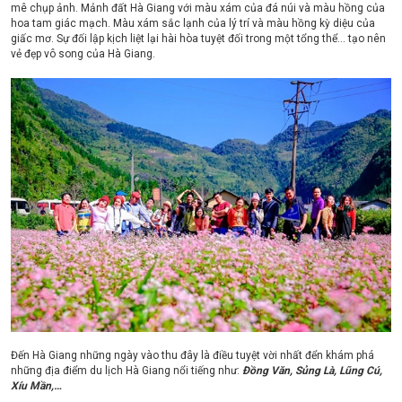
mê chụp ảnh. Mảnh đất Hà Giang với màu xám của đá núi và màu hồng của
hoa tam giác mạch. Màu xám sắc lạnh của lý trí và màu hồng kỳ diệu của
giấc mơ. Sự đối lập kịch liệt lại hài hòa tuyệt đối trong một tổng thể… tạo nên
vẻ đẹp vô song của Hà Giang.
Đến Hà Giang những ngày vào thu đây là điều tuyệt vời nhất đển khám phá
những địa điểm du lịch Hà Giang nổi tiếng như:
Đồng Văn, Sủng Là, Lũng Cú,
Xíu Mần,…