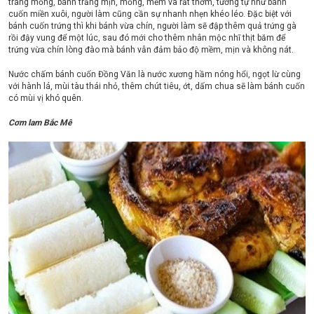
tráng mỏng, bánh trắng mịn, mỏng, mềm và rất thơm, tương tự như bánh
cuốn miền xuôi, người làm cũng cần sự nhanh nhẹn khéo léo. Đặc biệt với
bánh cuốn trứng thì khi bánh vừa chín, người làm sẽ đập thêm quả trứng gà
rồi đậy vung để một lúc, sau đó mới cho thêm nhân mộc nhĩ thịt băm để
trứng vừa chín lòng đào mà bánh vẫn đảm bảo độ mềm, mịn và không nát.
Nước chấm bánh cuốn Đồng Văn là nước xương hầm nóng hổi, ngọt lừ cùng
với hành lá, mùi tàu thái nhỏ, thêm chút tiêu, ớt, dấm chua sẽ làm bánh cuốn
có mùi vị khó quên.
Cơm lam Bắc Mê