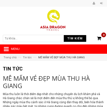
0
TÌM KIẾM
MENU
—›
—›
Trang chủ
Tin tức
MÊ MẨM VẺ ĐẸP MÙA THU HÀ GIANG
TIN TỨC
MÊ MẨM VẺ ĐẸP MÙA THU HÀ
GIANG
Mùa thu luôn là thởi điểm đẹp nhất cho những chuyến du lịch khám phá và
Hà Giang chắc chắn sẽ là một điểm đến mùa thu thú vị không thể bỏ qua.
Những ngày mùa thu cảnh sắc ở Hà Giang cũng dần thay đổi, biến hóa thành
nhiều sắc màu bắt mắt, từ những cung đường quanh co cho đến những mùa