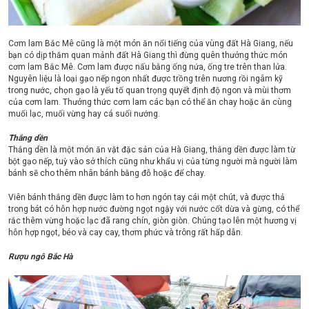
Cơm lam Bắc Mê cũng là một món ăn nổi tiếng của vùng đất Hà Giang, nếu
bạn có dịp thăm quan mảnh đất Hà Giang thì đừng quên thưởng thức món
cơm lam Bắc Mê. Cơm lam được nấu bằng ống nứa, ống tre trên than lửa.
Nguyên liệu là loại gạo nếp ngon nhất được trồng trên nương rồi ngâm kỹ
trong nước, chọn gạo là yếu tố quan trọng quyết định độ ngon và mùi thơm
của cơm lam. Thưởng thức cơm lam các bạn có thể ăn chay hoặc ăn cùng
muối lạc, muối vừng hay cá suối nướng.
Thắng dền
Thắng dền là một món ăn vặt đặc sản của Hà Giang, thắng dền được làm từ
bột gạo nếp, tuỳ vào sở thích cũng như khẩu vị của từng người mà người làm
bánh sẽ cho thêm nhân bánh bằng đỗ hoặc để chay.
Viên bánh thắng dền được làm to hơn ngón tay cái một chút, và được thả
trong bát có hỗn hợp nước đường ngọt ngậy với nước cốt dừa và gừng, có thể
rắc thêm vừng hoặc lạc đã rang chín, giòn giòn. Chúng tạo lên một hương vị
hỗn hợp ngọt, béo và cay cay, thơm phức và trông rất hấp dẫn.
Rượu ngô Bắc Hà