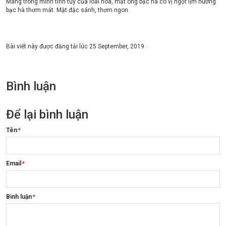
Mang trong mình tinh túy của loài hoa, mật ong bạc hà có vị ngọt lịm hương
bạc hà thơm mát. Mật đặc sánh, thơm ngon.
Bài viết này được đăng tải lúc
25 September, 2019
.
Bình luận
Để lại bình luận
Tên
*
Email
*
Bình luận
*