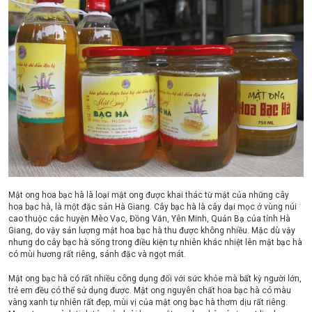
Mật ong hoa bạc hà là loại mật ong được khai thác từ mật của những cây
hoa bạc hà, là một đặc sản Hà Giang. Cây bạc hà là cây dại mọc ở vùng núi
cao thuộc các huyện Mèo Vạc, Đồng Văn, Yên Minh, Quản Bạ của tỉnh Hà
Giang, do vậy sản lượng mật hoa bạc hà thu được không nhiều. Mặc dù vậy
nhưng do cây bạc hà sống trong điều kiện tự nhiên khác nhiệt lên mật bạc hà
có mùi hương rất riêng, sánh đặc và ngọt mát.
Mật ong bạc hà có rất nhiều công dụng đối với sức khỏe mà bất kỳ người lớn,
trẻ em đều có thể sử dụng được. Mật ong nguyên chất hoa bạc hà có màu
vàng xanh tự nhiên rất đẹp, mùi vị của mật ong bạc hà thơm dịu rất riêng.