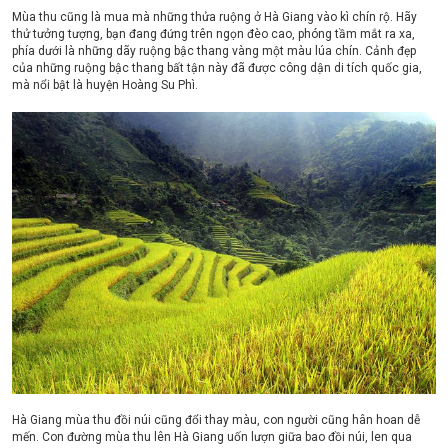
Mùa thu cũng là mua mà những thửa ruộng ở Hà Giang vào kì chín rộ. Hãy
thử tưởng tượng, bạn đang đứng trên ngọn đèo cao, phóng tầm mắt ra xa,
phía dưới là những dãy ruộng bậc thang vàng một màu lúa chín. Cảnh đẹp
của những ruộng bậc thang bất tận này đã được công dận di tích quốc gia,
mà nổi bật là huyện Hoàng Su Phì.
Hà Giang mùa thu đồi núi cũng đổi thay màu, con người cũng hân hoan dễ
mến. Con đường mùa thu lên Hà Giang uốn lượn giữa bao đồi núi, len qua