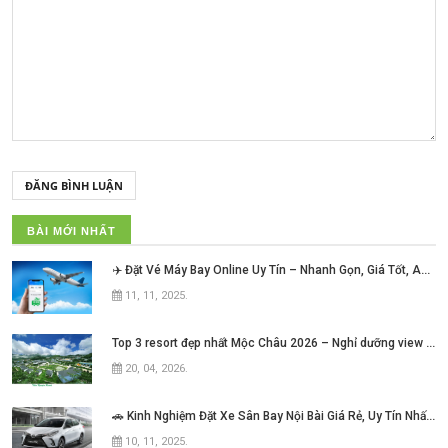
ĐĂNG BÌNH LUẬN
BÀI MỚI NHẤT
✈️ Đặt Vé Máy Bay Online Uy Tín – Nhanh Gọn, Giá Tốt, An Tâm Mỗi Hành Trình!
11, 11, 2025
.
Top 3 resort đẹp nhất Mộc Châu 2026 – Nghỉ dưỡng view núi cực chill không thể bỏ lỡ
20, 04, 2026
.
🚗 Kinh Nghiệm Đặt Xe Sân Bay Nội Bài Giá Rẻ, Uy Tín Nhất Hiện Nay
10, 11, 2025
.