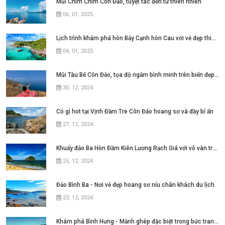
Mũi Chim Chim Côn Đảo, tuyệt tác đến từ thiên nhiên
06, 01, 2025
.
Lịch trình khám phá hòn Bảy Cạnh hòn Cau với vẻ đẹp thiên nhiên hoang sơ
04, 01, 2025
.
Mũi Tàu Bể Côn Đảo, tọa độ ngắm bình minh trên biển đẹp mê hồn
30, 12, 2024
.
Có gì hot tại Vịnh Đầm Tre Côn Đảo hoang sơ và đầy bí ẩn
27, 12, 2024
.
Khuấy đảo Ba Hòn Đầm Kiên Lương Rạch Giá với vô vàn trải nghiệm
25, 12, 2024
.
Đảo Bình Ba - Nơi vẻ đẹp hoang sơ níu chân khách du lịch
23, 12, 2024
.
Khám phá Bình Hưng - Mảnh ghép đặc biệt trong bức tranh Tứ Bình tại Nha Trang