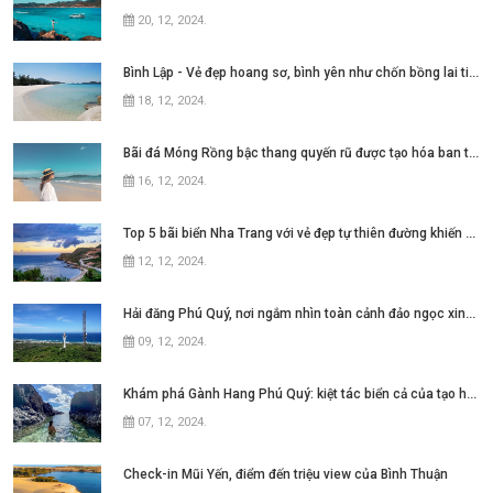
20, 12, 2024
.
Bình Lập - Vẻ đẹp hoang sơ, bình yên như chốn bồng lai tiên cảnh
18, 12, 2024
.
Bãi đá Móng Rồng bậc thang quyến rũ được tạo hóa ban tặng cho Cô Tô
16, 12, 2024
.
Top 5 bãi biển Nha Trang với vẻ đẹp tự thiên đường khiến bao người thương nhớ
12, 12, 2024
.
Hải đăng Phú Quý, nơi ngắm nhìn toàn cảnh đảo ngọc xinh đẹp
09, 12, 2024
.
Khám phá Gành Hang Phú Quý: kiệt tác biển cả của tạo hóa
07, 12, 2024
.
Check-in Mũi Yến, điểm đến triệu view của Bình Thuận