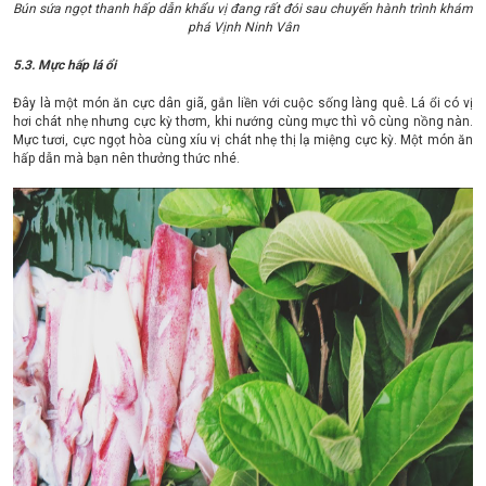
Bún sứa ngọt thanh hấp dẫn khẩu vị đang rất đói sau chuyến hành trình khám
phá Vịnh Ninh Vân
5.3. Mực hấp lá ổi
Đây là một món ăn cực dân giã, gắn liền với cuộc sống làng quê. Lá ổi có vị
hơi chát nhẹ nhưng cực kỳ thơm, khi nướng cùng mực thì vô cùng nồng nàn.
Mực tươi, cực ngọt hòa cùng xíu vị chát nhẹ thị lạ miệng cực kỳ. Một món ăn
hấp dẫn mà bạn nên thưởng thức nhé.