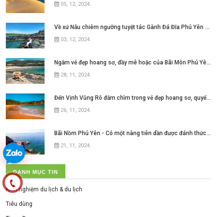
05, 12, 2024
.
Về xứ Nẫu chiêm ngưỡng tuyệt tác Gành Đá Đĩa Phú Yên đẹp như mơ ngay thôi nào
03, 12, 2024
.
Ngắm vẻ đẹp hoang sơ, đầy mê hoặc của Bãi Môn Phú Yên ở xứ hoa vàng cỏ xanh
28, 11, 2024
.
Đến Vịnh Vũng Rô đắm chìm trong vẻ đẹp hoang sơ, quyến rũ của
26, 11, 2024
.
Bãi Nồm Phú Yên - Có một nàng tiên dần được đánh thức ở xứ hoa vàng cỏ xanh
21, 11, 2024
.
DANH MỤC TIN
Kinh nghiệm du lịch & du lịch
Tiêu dùng