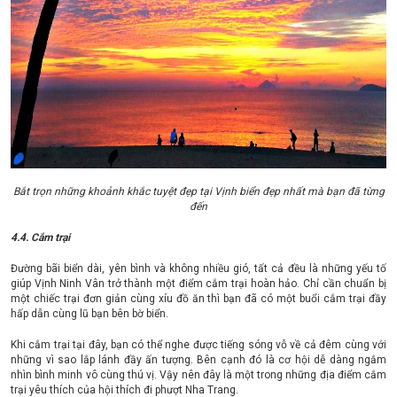
Bắt trọn những khoảnh khắc tuyệt đẹp tại Vịnh biển đẹp nhất mà bạn đã từng
đến
4.4. Cắm trại
Đường bãi biển dài, yên bình và không nhiều gió, tất cả đều là những yếu tố
giúp Vịnh Ninh Vân trở thành một điểm cắm trại hoàn hảo. Chỉ cần chuẩn bị
một chiếc trại đơn giản cùng xíu đồ ăn thì bạn đã có một buổi cắm trại đầy
hấp dẫn cùng lũ bạn bên bờ biển.
Khi cắm trại tại đây, bạn có thể nghe được tiếng sóng vỗ về cả đêm cùng với
những vì sao lắp lánh đầy ấn tượng. Bên cạnh đó là cơ hội dễ dàng ngắm
nhìn bình minh vô cùng thú vị. Vậy nên đây là một trong những địa điểm cắm
trại yêu thích của hội thích đi phượt Nha Trang.