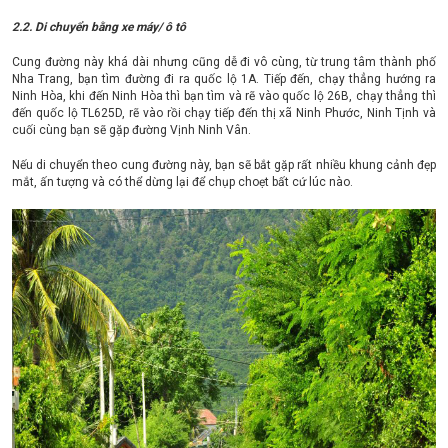
2.2. Di chuyển bằng xe máy/ ô tô
Cung đường này khá dài nhưng cũng dễ đi vô cùng, từ trung tâm thành phố
Nha Trang, bạn tìm đường đi ra quốc lộ 1A. Tiếp đến, chạy thẳng hướng ra
Ninh Hòa, khi đến Ninh Hòa thì bạn tìm và rẽ vào quốc lộ 26B, chạy thẳng thì
đến quốc lộ TL625D, rẽ vào rồi chạy tiếp đến thị xã Ninh Phước, Ninh Tịnh và
cuối cùng bạn sẽ gặp đường Vịnh Ninh Vân.
Nếu di chuyển theo cung đường này, bạn sẽ bắt gặp rất nhiều khung cảnh đẹp
mắt, ấn tượng và có thể dừng lại để chụp choẹt bất cứ lúc nào.