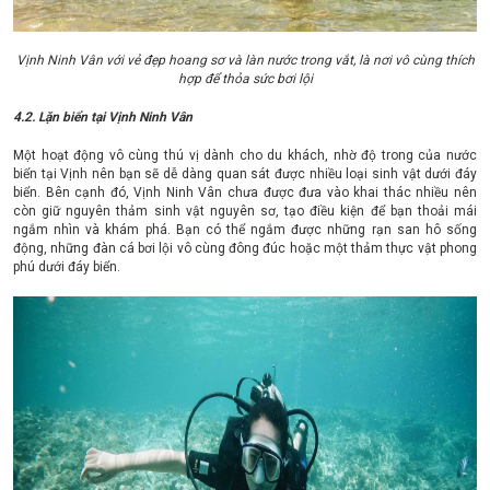
Vịnh Ninh Vân với vẻ đẹp hoang sơ và làn nước trong vắt, là nơi vô cùng thích
hợp để thỏa sức bơi lội
4.2. Lặn biển tại Vịnh Ninh Vân
Một hoạt động vô cùng thú vị dành cho du khách, nhờ độ trong của nước
biển tại Vịnh nên bạn sẽ dễ dàng quan sát được nhiều loại sinh vật dưới đáy
biển. Bên cạnh đó, Vịnh Ninh Vân chưa được đưa vào khai thác nhiều nên
còn giữ nguyên thảm sinh vật nguyên sơ, tạo điều kiện để bạn thoải mái
ngắm nhìn và khám phá. Bạn có thể ngắm được những rạn san hô sống
động, những đàn cá bơi lội vô cùng đông đúc hoặc một thảm thực vật phong
phú dưới đáy biển.