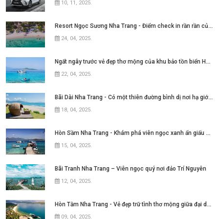
10, 11, 2025
.
Resort Ngọc Sương Nha Trang - Điểm check in rần rần của những tín đồ mê phim Việt
24, 04, 2025
.
Ngất ngây trước vẻ đẹp thơ mộng của khu bảo tồn biển Hòn Mun Nha Trang
22, 04, 2025
.
Bãi Dài Nha Trang - Có một thiên đường bình dị nơi hạ giới với biển xanh cát trắng quanh năm sóng xô bờ
18, 04, 2025
.
Hòn Sầm Nha Trang - Khám phá viên ngọc xanh ẩn giấu giữa vịnh Nha Phu
15, 04, 2025
.
Bãi Tranh Nha Trang – Viên ngọc quý nơi đảo Trí Nguyên
12, 04, 2025
.
Hòn Tằm Nha Trang - Vẻ đẹp trữ tình thơ mộng giữa đại dương xanh ngát
09, 04, 2025
.