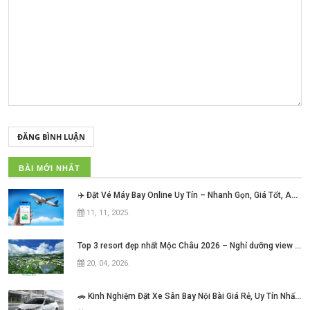
ĐĂNG BÌNH LUẬN
BÀI MỚI NHẤT
✈️ Đặt Vé Máy Bay Online Uy Tín – Nhanh Gọn, Giá Tốt, An Tâm Mỗi Hành Trình!
11, 11, 2025
.
Top 3 resort đẹp nhất Mộc Châu 2026 – Nghỉ dưỡng view núi cực chill không thể bỏ lỡ
20, 04, 2026
.
🚗 Kinh Nghiệm Đặt Xe Sân Bay Nội Bài Giá Rẻ, Uy Tín Nhất Hiện Nay