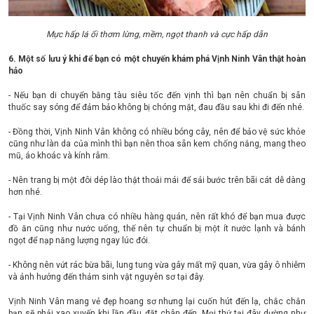
Mực hấp lá ổi thơm lừng, mềm, ngọt thanh và cực hấp dẫn
6. Một số lưu ý khi để bạn có một chuyến khám phá Vịnh Ninh Vân thật hoàn
hảo
- Nếu bạn di chuyển bằng tàu siêu tốc đến vịnh thì bạn nên chuẩn bị sẵn
thuốc say sóng để đảm bảo không bị chóng mặt, đau đầu sau khi đi đến nhé.
- Đồng thời, Vịnh Ninh Vân không có nhiều bóng cây, nên để bảo vệ sức khỏe
cũng như làn da của mình thì bạn nên thoa sẵn kem chống nắng, mang theo
mũ, áo khoác và kính râm.
- Nên trang bị một đôi dép lào thật thoải mái để sải bước trên bãi cát dễ dàng
hơn nhé.
- Tại Vịnh Ninh Vân chưa có nhiều hàng quán, nên rất khó để bạn mua được
đồ ăn cũng như nước uống, thế nên tự chuẩn bị một ít nước lạnh và bánh
ngọt để nạp năng lượng ngay lúc đói.
- Không nên vứt rác bừa bãi, lung tung vừa gây mất mỹ quan, vừa gây ô nhiễm
và ảnh hưởng đến thảm sinh vật nguyên sơ tại đây.
Vịnh Ninh Vân mang vẻ đẹp hoang sơ nhưng lại cuốn hút đến lạ, chắc chắn
bạn sẽ phải xao xuyến khi lần đầu đặt chân đến. Mọi thứ tại đây dường như