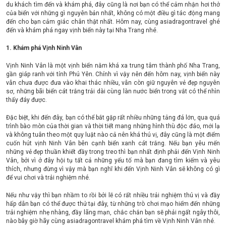
du khách tìm đến và khám phá, đây cũng là nơi bạn có thể cảm nhận hơi thở
của biển với những gì nguyên bản nhất, không có một điều gì tác động mang
đến cho bạn cảm giác chân thật nhất. Hôm nay, cùng asiadragontravel ghé
đến và khám phá ngay vịnh biển này tại Nha Trang nhé.
1. Khám phá Vịnh Ninh Vân
Vịnh Ninh Vân là một vịnh biển nằm khá xa trung tâm thành phố Nha Trang,
gần giáp ranh với tỉnh Phú Yên. Chính vì vậy nên đến hôm nay, vịnh biển này
vẫn chưa được đưa vào khai thác nhiều, vẫn còn giữ nguyên vẻ đẹp nguyên
sơ, những bãi biển cát trắng trải dài cùng làn nước biển trong vắt có thể nhìn
thấy đáy được.
Đặc biệt, khi đến đây, bạn có thể bắt gặp rất nhiều những tảng đá lớn, qua quá
trình bào mòn của thời gian và thời tiết mang những hình thù độc đáo, mới lạ
và không tuân theo một quy luật nào cả nên khá thú vị, đây cũng là một điểm
cuốn hút vịnh Ninh Vân bên cạnh biển xanh cát trắng. Nếu bạn yêu mến
những vẻ đẹp thuần khiết đầy trong treo thì bạn nhất định phải đến Vịnh Ninh
Vân, bởi vì ở đây hội tụ tất cả những yếu tố mà bạn đang tìm kiếm và yêu
thích, nhưng đừng vì vậy mà bạn nghĩ khi đến Vịnh Ninh Vân sẽ không có gì
để vui chơi và trải nghiệm nhé.
Nếu như vậy thì bạn nhầm to rồi bởi lẽ có rất nhiều trải nghiệm thú vị và đầy
hấp dẫn bạn có thể được thử tại đây, từ những trò chơi mạo hiểm đến những
trải nghiệm nhẹ nhàng, đầy lãng mạn, chắc chắn bạn sẽ phải ngất ngây thôi,
nào bây giờ hãy cùng asiadragontravel khám phá tìm về Vịnh Ninh Vân nhé.