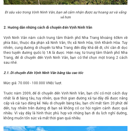
Đi sâu vào trong Vịnh Ninh Vân, bạn sẽ cảm nhận được sự hoang sơ và vẳng
vẻ hơn
2. Hướng dẫn những cách di chuyển đến Vịnh Ninh Vân
Vịnh Ninh Vân nằm cách trung tâm thành phố Nha Trang khoảng 60km về
phía Bắc, thuộc địa phận xã Ninh Vân, thị xã Ninh Hòa, tỉnh Khánh Hòa. Tuy
nhiên, cung đường di chuyển từ Nha Trang đến đây khá dễ đi, chỉ cần đi dọc
theo tuyến đường quốc lộ 1A là được. Hiện nay, từ trung tâm thành phố Nha
Trang, để di chuyển đến Vịnh Ninh Vân, bạn có thể chọn một trong 2 cách
sau nhé.
2.1. Di chuyển đến Vịnh Ninh Vân bằng tàu cao tốc
Mức giá: 70.000 - 100.000 VNĐ/ lượt.
Trước năm 2009, để di chuyển đến Vịnh Ninh Vân, bạn chỉ có một cách duy
nhất là đi bằng tàu, tuy nhiên, qua thời gian đường xá tại đây đã được nâng
cấp và cải tạo đáng kể. Nếu di chuyển bằng tàu, bạn chỉ mất tầm 20 phút để
đến, tuy nhiên trên đường đi bạn sẽ không có cơ hội ngắm cảnh được quá
nhiều. Vì vậy đây là hình thức phù hợp với những bạn đi du lịch nghỉ dưỡng,
không muốn tốn sức và mất thời gian quá nhiều.