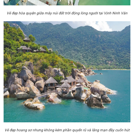
Vẻ đẹp hòa quyện giữa mây núi đất trời động lòng người tại Vịnh Ninh Vân
Vẻ đẹp hoang sơ nhưng không kém phần quyến rũ và lãng mạn đầy cuốn hút