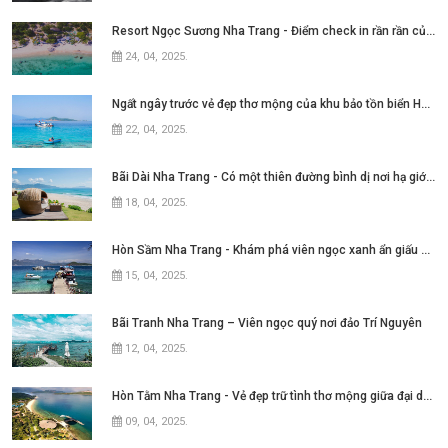
Resort Ngọc Sương Nha Trang - Điểm check in rần rần của những tín đồ mê phim Việt
24, 04, 2025
.
Ngất ngây trước vẻ đẹp thơ mộng của khu bảo tồn biển Hòn Mun Nha Trang
22, 04, 2025
.
Bãi Dài Nha Trang - Có một thiên đường bình dị nơi hạ giới với biển xanh cát trắng quanh năm sóng xô bờ
18, 04, 2025
.
Hòn Sầm Nha Trang - Khám phá viên ngọc xanh ẩn giấu giữa vịnh Nha Phu
15, 04, 2025
.
Bãi Tranh Nha Trang – Viên ngọc quý nơi đảo Trí Nguyên
12, 04, 2025
.
Hòn Tằm Nha Trang - Vẻ đẹp trữ tình thơ mộng giữa đại dương xanh ngát
09, 04, 2025
.