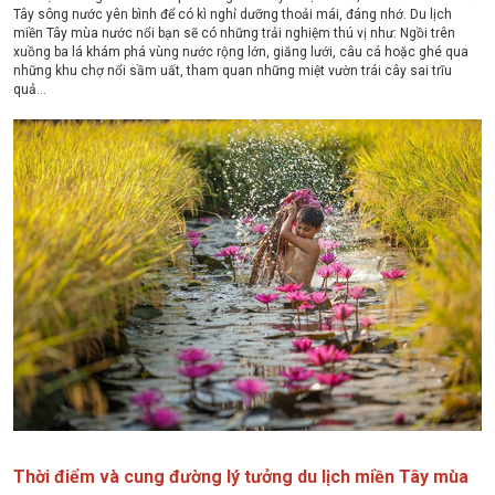
Tây sông nước yên bình để có kì nghỉ dưỡng thoải mái, đáng nhớ. Du lịch
miền Tây mùa nước nổi bạn sẽ có những trải nghiệm thú vị như: Ngồi trên
xuồng ba lá khám phá vùng nước rộng lớn, giăng lưới, câu cá hoặc ghé qua
những khu chợ nổi sầm uất, tham quan những miệt vườn trái cây sai trĩu
quả…
Thời điểm và cung đường lý tưởng du lịch miền Tây mùa