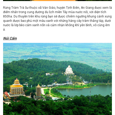
Rừng Tràm Trà Sư thuộc xã Văn Giáo, huyện Tịnh Biên, An Giang được xem là
điểm nhấn trong cung đường du lịch miền Tây mùa nước nổi, với diện tích
850ha. Du thuyền trên khu rừng bạn sẽ được chiêm ngưỡng khung cảnh xung
quanh được bao phủ một màu xanh với những hàng cây tràm thẳng tắp, dưới
nước là lớp bèo cám xanh nõn và cảm nhận không khí yên bình, vô cùng êm
ả.
Núi Cấm