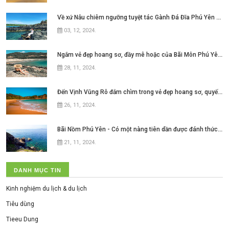
Về xứ Nẫu chiêm ngưỡng tuyệt tác Gành Đá Đĩa Phú Yên đẹp như mơ ngay thôi nào
03, 12, 2024
.
Ngắm vẻ đẹp hoang sơ, đầy mê hoặc của Bãi Môn Phú Yên ở xứ hoa vàng cỏ xanh
28, 11, 2024
.
Đến Vịnh Vũng Rô đắm chìm trong vẻ đẹp hoang sơ, quyến rũ của
26, 11, 2024
.
Bãi Nồm Phú Yên - Có một nàng tiên dần được đánh thức ở xứ hoa vàng cỏ xanh
21, 11, 2024
.
DANH MỤC TIN
Kinh nghiệm du lịch & du lịch
Tiêu dùng
Tieeu Dung