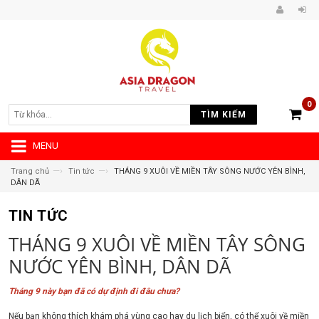
0
TÌM KIẾM
MENU
—›
—›
Trang chủ
Tin tức
THÁNG 9 XUÔI VỀ MIỀN TÂY SÔNG NƯỚC YÊN BÌNH,
DÂN DÃ
TIN TỨC
THÁNG 9 XUÔI VỀ MIỀN TÂY SÔNG
NƯỚC YÊN BÌNH, DÂN DÃ
Tháng 9 này bạn đã có dự định đi đâu chưa?
Nếu bạn không thích khám phá vùng cao hay du lịch biển, có thể xuôi về miền