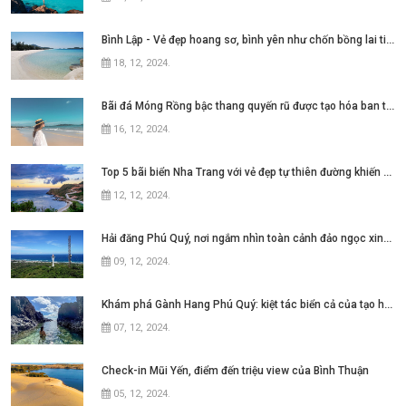
Bình Lập - Vẻ đẹp hoang sơ, bình yên như chốn bồng lai tiên cảnh
18, 12, 2024
.
Bãi đá Móng Rồng bậc thang quyến rũ được tạo hóa ban tặng cho Cô Tô
16, 12, 2024
.
Top 5 bãi biển Nha Trang với vẻ đẹp tự thiên đường khiến bao người thương nhớ
12, 12, 2024
.
Hải đăng Phú Quý, nơi ngắm nhìn toàn cảnh đảo ngọc xinh đẹp
09, 12, 2024
.
Khám phá Gành Hang Phú Quý: kiệt tác biển cả của tạo hóa
07, 12, 2024
.
Check-in Mũi Yến, điểm đến triệu view của Bình Thuận
05, 12, 2024
.