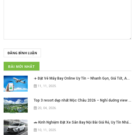
ĐĂNG BÌNH LUẬN
BÀI MỚI NHẤT
✈️ Đặt Vé Máy Bay Online Uy Tín – Nhanh Gọn, Giá Tốt, An Tâm Mỗi Hành Trình!
11, 11, 2025
.
Top 3 resort đẹp nhất Mộc Châu 2026 – Nghỉ dưỡng view núi cực chill không thể bỏ lỡ
20, 04, 2026
.
🚗 Kinh Nghiệm Đặt Xe Sân Bay Nội Bài Giá Rẻ, Uy Tín Nhất Hiện Nay
10, 11, 2025
.