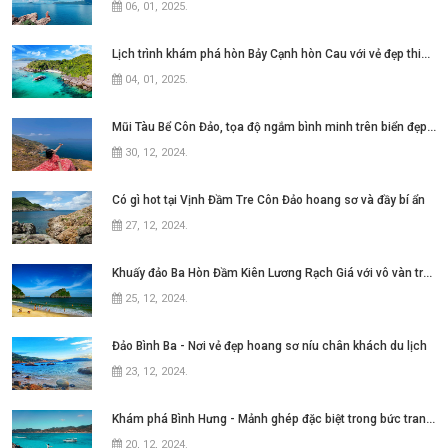
06, 01, 2025
.
Lịch trình khám phá hòn Bảy Cạnh hòn Cau với vẻ đẹp thiên nhiên hoang sơ
04, 01, 2025
.
Mũi Tàu Bể Côn Đảo, tọa độ ngắm bình minh trên biển đẹp mê hồn
30, 12, 2024
.
Có gì hot tại Vịnh Đầm Tre Côn Đảo hoang sơ và đầy bí ẩn
27, 12, 2024
.
Khuấy đảo Ba Hòn Đầm Kiên Lương Rạch Giá với vô vàn trải nghiệm
25, 12, 2024
.
Đảo Bình Ba - Nơi vẻ đẹp hoang sơ níu chân khách du lịch
23, 12, 2024
.
Khám phá Bình Hưng - Mảnh ghép đặc biệt trong bức tranh Tứ Bình tại Nha Trang
20, 12, 2024
.