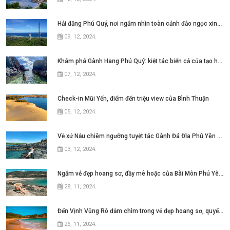
Hải đăng Phú Quý, nơi ngắm nhìn toàn cảnh đảo ngọc xinh đẹp
09, 12, 2024
.
Khám phá Gành Hang Phú Quý: kiệt tác biển cả của tạo hóa
07, 12, 2024
.
Check-in Mũi Yến, điểm đến triệu view của Bình Thuận
05, 12, 2024
.
Về xứ Nẫu chiêm ngưỡng tuyệt tác Gành Đá Đĩa Phú Yên đẹp như mơ ngay thôi nào
03, 12, 2024
.
Ngắm vẻ đẹp hoang sơ, đầy mê hoặc của Bãi Môn Phú Yên ở xứ hoa vàng cỏ xanh
28, 11, 2024
.
Đến Vịnh Vũng Rô đắm chìm trong vẻ đẹp hoang sơ, quyến rũ của
26, 11, 2024
.