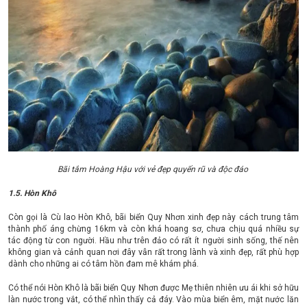
Bãi tắm Hoàng Hậu với vẻ đẹp quyến rũ và độc đáo
1.5. Hòn Khô
Còn gọi là Cù lao Hòn Khô, bãi biển Quy Nhơn xinh đẹp này cách trung tâm
thành phố áng chừng 16km và còn khá hoang sơ, chưa chịu quá nhiều sự
tác động từ con người. Hầu như trên đảo có rất ít người sinh sống, thế nên
không gian và cảnh quan nơi đây vẫn rất trong lành và xinh đẹp, rất phù hợp
dành cho những ai có tâm hồn đam mê khám phá.
Có thể nói Hòn Khô là bãi biển Quy Nhơn được Mẹ thiên nhiên ưu ái khi sở hữu
làn nước trong vắt, có thể nhìn thấy cả đáy. Vào mùa biển êm, mặt nước lăn