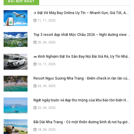
BÀI MỚI NHẤT
✈️ Đặt Vé Máy Bay Online Uy Tín – Nhanh Gọn, Giá Tốt, An Tâm Mỗi Hành Trình!
11, 11, 2025
.
Top 3 resort đẹp nhất Mộc Châu 2026 – Nghỉ dưỡng view núi cực chill không thể bỏ lỡ
20, 04, 2026
.
🚗 Kinh Nghiệm Đặt Xe Sân Bay Nội Bài Giá Rẻ, Uy Tín Nhất Hiện Nay
10, 11, 2025
.
Resort Ngọc Sương Nha Trang - Điểm check in rần rần của những tín đồ mê phim Việt
24, 04, 2025
.
Ngất ngây trước vẻ đẹp thơ mộng của khu bảo tồn biển Hòn Mun Nha Trang
22, 04, 2025
.
Bãi Dài Nha Trang - Có một thiên đường bình dị nơi hạ giới với biển xanh cát trắng quanh năm sóng xô bờ
18, 04, 2025
.