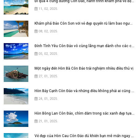
Đi qua 4 cung đường Côn Đảo, hành trình khám phá vẻ đẹp quyến rũ
11, 02, 2025
.
Khám phá Đảo Côn Sơn với vẻ đẹp quyến rũ làm bao người đắm say
08, 02, 2025
.
Đỉnh Tình Yêu Côn Đảo vô cùng lãng mạn dành cho các cặp đôi
05, 02, 2025
.
Một ngày đến Hòn Bà Côn Đảo trải nghiệm nhiều điều thú vị
27, 01, 2025
.
Hòn Bảy Cạnh Côn Đảo và những điều không phải ai cũng biết
24, 01, 2025
.
Hòn Bông Lan Côn Đảo, chìm đắm trong sắc xanh đẹp tựa thiên đường
21, 01, 2025
.
Vẻ đẹp của Hòn Cau Côn Đảo đủ khiến bạn mê mẩn ngay từ lần đầu