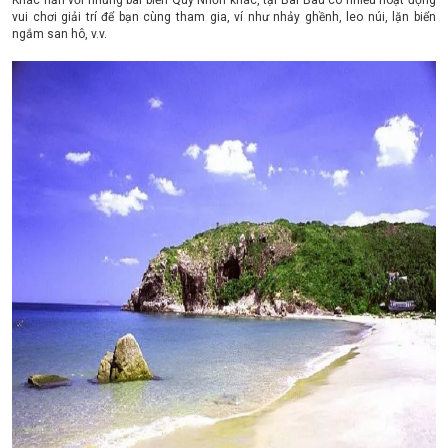
Khác hẳn với những bãi biển Quy Nhơn khác, tại Bãi Bàu có nhiều hoạt động
vui chơi giải trí để bạn cùng tham gia, ví như nhảy ghềnh, leo núi, lặn biển
ngắm san hô, v.v.