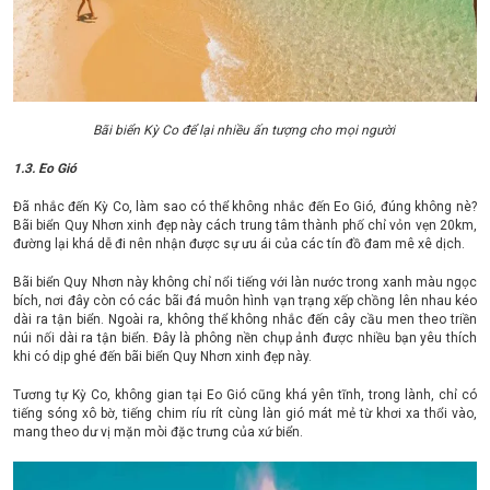
Bãi biển Kỳ Co để lại nhiều ấn tượng cho mọi người
1.3. Eo Gió
Đã nhắc đến Kỳ Co, làm sao có thể không nhắc đến Eo Gió, đúng không nè?
Bãi biển Quy Nhơn xinh đẹp này cách trung tâm thành phố chỉ vỏn vẹn 20km,
đường lại khá dễ đi nên nhận được sự ưu ái của các tín đồ đam mê xê dịch.
Bãi biển Quy Nhơn này không chỉ nổi tiếng với làn nước trong xanh màu ngọc
bích, nơi đây còn có các bãi đá muôn hình vạn trạng xếp chồng lên nhau kéo
dài ra tận biển. Ngoài ra, không thể không nhắc đến cây cầu men theo triền
núi nối dài ra tận biển. Đây là phông nền chụp ảnh được nhiều bạn yêu thích
khi có dịp ghé đến bãi biển Quy Nhơn xinh đẹp này.
Tương tự Kỳ Co, không gian tại Eo Gió cũng khá yên tĩnh, trong lành, chỉ có
tiếng sóng xô bờ, tiếng chim ríu rít cùng làn gió mát mẻ từ khơi xa thổi vào,
mang theo dư vị mặn mòi đặc trưng của xứ biển.