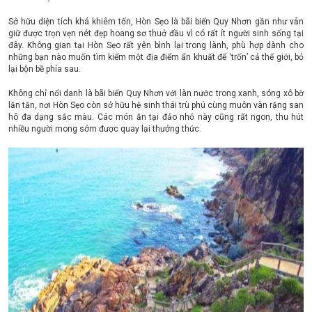
Sở hữu diện tích khá khiêm tốn, Hòn Sẹo là bãi biển Quy Nhơn gần như vẫn
giữ được trọn vẹn nét đẹp hoang sơ thuở đầu vì có rất ít người sinh sống tại
đây. Không gian tại Hòn Sẹo rất yên bình lại trong lành, phù hợp dành cho
những bạn nào muốn tìm kiếm một địa điểm ẩn khuất để ‘trốn’ cả thế giới, bỏ
lại bộn bề phía sau.
Không chỉ nổi danh là bãi biển Quy Nhơn với làn nước trong xanh, sóng xô bờ
lăn tăn, nơi Hòn Sẹo còn sở hữu hệ sinh thái trù phú cùng muôn vàn rặng san
hô đa dạng sắc màu. Các món ăn tại đảo nhỏ này cũng rất ngon, thu hút
nhiều người mong sớm được quay lại thưởng thức.