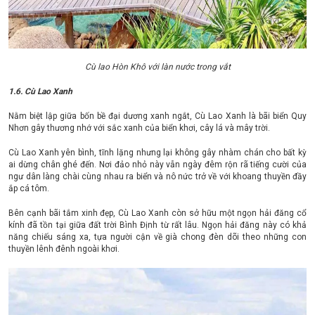
Cù lao Hòn Khô với làn nước trong vắt
1.6. Cù Lao Xanh
Nằm biệt lập giữa bốn bề đại dương xanh ngắt, Cù Lao Xanh là bãi biển Quy
Nhơn gây thương nhớ với sắc xanh của biển khơi, cây lá và mây trời.
Cù Lao Xanh yên bình, tĩnh lặng nhưng lại không gây nhàm chán cho bất kỳ
ai dừng chân ghé đến. Nơi đảo nhỏ này vẫn ngày đêm rộn rã tiếng cười của
ngư dân làng chài cùng nhau ra biển và nô nức trở về với khoang thuyền đầy
ắp cá tôm.
Bên cạnh bãi tắm xinh đẹp, Cù Lao Xanh còn sở hữu một ngọn hải đăng cổ
kính đã tồn tại giữa đất trời Bình Định từ rất lâu. Ngọn hải đăng này có khả
năng chiếu sáng xa, tựa người cận về già chong đèn dõi theo những con
thuyền lênh đênh ngoài khơi.