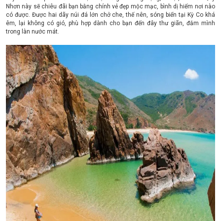
Nhơn này sẽ chiêu đãi bạn bằng chính vẻ đẹp mộc mạc, bình dị hiếm nơi nào
có được. Được hai dãy núi đá lớn chở che, thế nên, sóng biển tại Kỳ Co khá
êm, lại không có gió, phù hợp dành cho bạn đến đây thư giãn, đắm mình
trong làn nước mát.