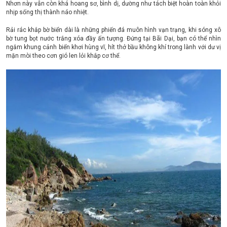
Nhơn này vẫn còn khá hoang sơ, bình dị, dường như tách biệt hoàn toàn khỏi
nhịp sống thị thành náo nhiệt.
Rải rác khắp bờ biển dài là những phiến đá muôn hình vạn trạng, khi sóng xô
bờ tung bọt nước trắng xóa đầy ấn tượng. Đứng tại Bãi Dại, bạn có thể nhìn
ngắm khung cảnh biển khơi hùng vĩ, hít thở bầu không khí trong lành với dư vị
mặn mòi theo cơn gió len lỏi khắp cơ thể.