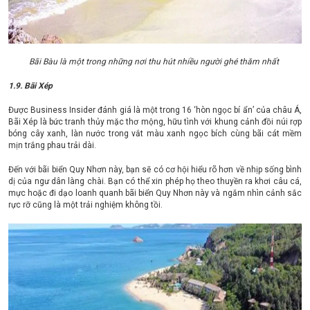
Bãi Bàu là một trong những nơi thu hút nhiều người ghé thăm nhất
1.9. Bãi Xép
Được Business Insider đánh giá là một trong 16 ‘hòn ngọc bí ẩn’ của châu Á,
Bãi Xép là bức tranh thủy mặc thơ mộng, hữu tình với khung cảnh đồi núi rợp
bóng cây xanh, làn nước trong vắt màu xanh ngọc bích cùng bãi cát mềm
mịn trắng phau trải dài.
Đến với bãi biển Quy Nhơn này, bạn sẽ có cơ hội hiểu rõ hơn về nhịp sống bình
dị của ngư dân làng chài. Bạn có thể xin phép họ theo thuyền ra khơi câu cá,
mực hoặc đi dạo loanh quanh bãi biển Quy Nhơn này và ngắm nhìn cảnh sắc
rực rỡ cũng là một trải nghiệm không tồi.