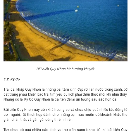
Bãi biển Quy Nhơn hình trăng khuyết
1.2. Kỳ Co
Trải dài khắp Quy Nhơn là những bãi tắm xinh đẹp với làn nước trong xanh, bờ
cát trắng phau khiến bao trái tim yêu du lịch phải thổn thức mỗi khi nhìn thấy.
Nhưng có lẽ, Kỳ Co Quy Nhơn là cái tên để lại ấn tượng sâu sắc hơn cả.
Bãi biển Quy Nhơn này còn khá hoang sơ và chưa chịu quá nhiều tác động từ
con người, rất thích hợp dành cho những bạn nào muốn có khoảnh khắc thư
giãn chân thật và gần gũi cùng thiên nhiên.
Tuy chưa có quá nhiều các dịch vụ thư giãn sang trọng, bù lại, bãi biển Quy