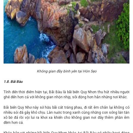
Không gian đầy bình yên tại Hòn Sẹo
1.8. Bãi Bàu
Tính đến thời điểm hiện tại, Bãi Bàu là bãi biển Quy Nhơn thu hút nhiều người
ghé đến hơn cả với không gian nhộn nhịp, sôi động hơn hẳn những nơi khác.
Bãi biển Quy Nhơ này sở hữu bãi cát trắng phau, đi rất êm chân lại không có
nhiều sỏi đá gây khó chịu. Làn nước trong xanh cùng những con sóng lăn tăn
xô bờ đá rồi vội lui ra khơi xa khiến cho không gian nơi đây thêm phần êm
đềm hơn cả.