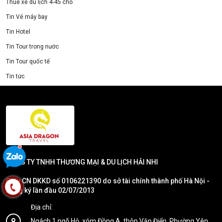
Thuê xe du lịch 4-45 chỗ
Tin Vé máy bay
Tin Hotel
Tin Tour trong nước
Tin Tour quốc tế
Tin tức
CÔNG TY TNHH THƯƠNG MẠI & DU LỊCH HẢI NHI
Giấy CN DKKD số 0106221390 do sở tài chính thành phố Hà Nội -
Đăng ký lần đầu 02/07/2013
Địa chỉ:
Ngách 1,ngõ Hộ, xóm Đồng A, thôn Văn Điển, Phường Yên