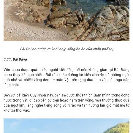
Bãi Dại như tách ra khỏi nhịp sống ồn ào của chốn phố thị
1.11. Bãi Bàng
Vốn chưa được quá nhiều người biết đến, thế nên không gian tại Bãi Bàng
chưa thay đổi quá nhiều. Rải rác khắp đường bờ biển xinh đẹp là những ngôi
nhà nhỏ và chiếc võng đơn sơ mắc vội trên rặng dừa cao vút của ngư dân
làng chài.
Đến với bãi biển Quy Nhơn này, bạn sẽ được thỏa thích đắm mình trong dòng
nước trong vắt, đi dạo bên bờ biển hoặc nằm trên võng, vừa thưởng thức quả
dừa ngọt lịm, lắng nghe tiếng sóng vỗ rì rào và tận hưởng làn gió mát mẻ từ
khơi xa thổi vào.