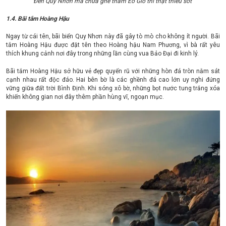
Đến Quy Nhơn mà chưa ghé thăm Eo Gió thì thật thiếu sót
1.4. Bãi tắm Hoàng Hậu
Ngay từ cái tên, bãi biển Quy Nhơn này đã gây tò mò cho không ít người. Bãi
tắm Hoàng Hậu được đặt tên theo Hoàng hậu Nam Phương, vì bà rất yêu
thích khung cảnh nơi đây trong những lần cùng vua Bảo Đại đi kinh lý.
Bãi tắm Hoàng Hậu sở hữu vẻ đẹp quyến rũ với những hòn đá tròn nằm sát
cạnh nhau rất độc đáo. Hai bên bờ là các ghềnh đá cao lớn uy nghi đứng
vững giữa đất trời Bình Định. Khi sóng xô bờ, những bọt nước tung trắng xóa
khiến không gian nơi đây thêm phần hùng vĩ, ngoạn mục.